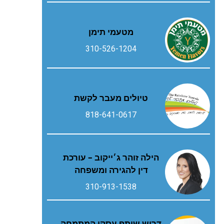
מטעמי תימן
310-526-1204
טיולים מעבר לקשת
818-641-0617
הילה זוהר ג׳ייקוב – עורכת
דין להגירה ומשפחה
310-913-1538
דרוש שותף עסקי המתמחה