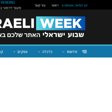
TRENDING
ראשי
צור קשר
יום חמישי, אוגוסט 6
חדשות
כלכלה
עסקים
קה