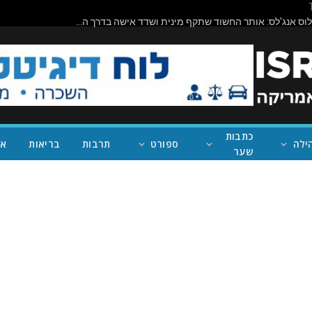
תיראו מופתעים: ניוסם מחבק את המועמד המוסלמי האנטי-ישראלי שניצח במישיגן; ככה נעצור את טראמפ
כתבות
ילה
ספורט
תרבות
בריאות
אי
שער