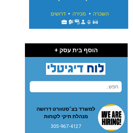
הוסף בית עסק +
למשרד בצ׳סטוורט דרושה
מנהלת תיקי לקוחות
305-967-4127