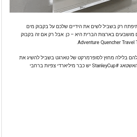
יפתח רק בשביל לשים את הידיים שלכם על בקבוק מים
 מושבעים בארצות הברית היא – כן. אבל רק אם זה בקבוק
להם בלילה מחוץ לסופרמרקט של טארגט בשביל להשיג את
הבקבוק המיוחל שנמכר בקצת יותר מ-50 דולר. להאשטאג #StanleyCup יש כבר מיליארדי צפיות ברחבי