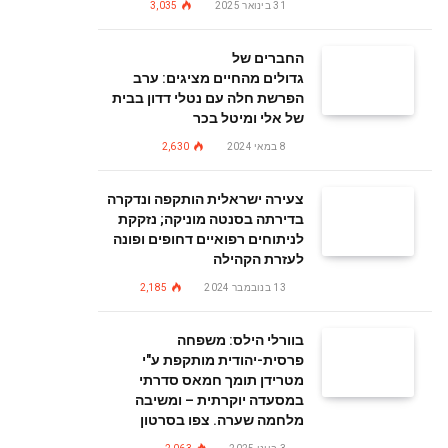
31 בינואר 2025
3,035
החברים של
גדולים מהחיים מציגים: ערב
הפרשת חלה עם נטלי דדון בבית
של אלי ומיטל בכר
8 במאי 2024
2,630
צעירה ישראלית הותקפה ונדקרה
בדירתה בסנטה מוניקה; נזקקת
לניתוחים רפואיים דחופים ופונה
לעזרת הקהילה
13 בנובמבר 2024
2,185
בוורלי הילס: משפחה
פרסית-יהודית מותקפת ע"י
מטרידן תומך חמאס סדרתי
במסעדה יוקרתית – ומשיבה
מלחמה שערה. צפו בסרטון