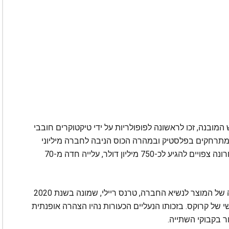
המובנה, זכו לראשונה לפופולריות על ידי טיקטוקרים חובבי
תרחקים בפלסטיק ובמהרה הכוס הניבה לחברה מיליוני
דולרים. על פי הערכות CNBC, הרווחים בשנה האחרונה צפויים להגיע לכ-750 מיליון דולר, עלייה חדה מ-70
אנליסטים מייחסים חלק גדול מההצלחה האחרונה של המוצר לנשיא החברה, טרנס ריילי, שמונה בשנת 2020
ל קרוקס. בזכותו הנעליים הכעורות נהיו הצהרה אופנתית
ר בקבוקי השתייה.