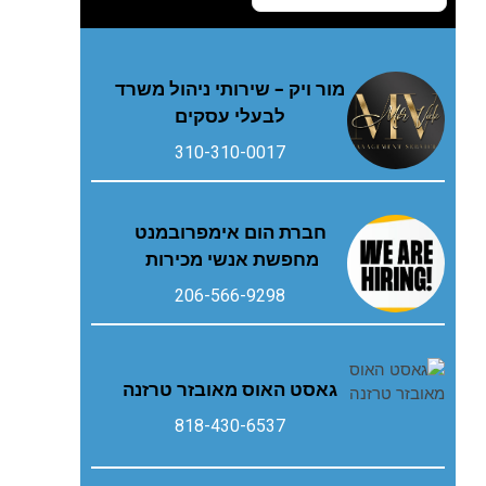
מור ויק – שירותי ניהול משרד
לבעלי עסקים
310-310-0017
חברת הום אימפרובמנט
מחפשת אנשי מכירות
206-566-9298
גאסט‭ ‬האוס‭ ‬מאובזר‭ ‬טרזנה
818-430-6537