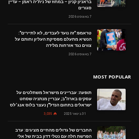
בראניון קניון – במחוז של נית'יה ראמן – עדיין
סגורים
7 באוגוסט 2026
טראמפ:"זה נועד לעבדים, לא לתיירים":
הנשיא מתעלם מפסיקת העליון וחותם על
צווים נגד אזרחות מלידה
7 באוגוסט 2026
MOST POPULAR
תופעה: עבריינים מישראל משתלטים על
עסקים בארה"ב; עבריין מנתניה שסחט
ישראלים בתחום הנדל"ן נעצר בלוס אנג׳לס
31 בינואר 2025
3,035
החברים של גדולים מהחיים מציגים: ערב
הפרשת חלה עם נטלי דדון בבית של אלי