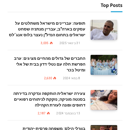
Top Posts
תופעה: עבריינים מישראל משתלטים על
עסקים בארה"ב; עבריין מנתניה שסחט
ישראלים בתחום הנדל"ן נעצר בלוס אנג׳לס
31 בינואר 2025
3,035
החברים של גדולים מהחיים מציגים: ערב
הפרשת חלה עם נטלי דדון בבית של אלי
ומיטל בכר
8 במאי 2024
2,630
צעירה ישראלית הותקפה ונדקרה בדירתה
בסנטה מוניקה; נזקקת לניתוחים רפואיים
דחופים ופונה לעזרת הקהילה
13 בנובמבר 2024
2,187
בוורלי הילס: משפחה פרסית-יהודית