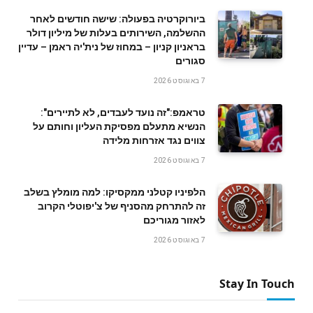
ביורוקרטיה בפעולה: שישה חודשים לאחר
ההשלמה, השירותים בעלות של מיליון דולר
בראניון קניון – במחוז של נית'יה ראמן – עדיין
סגורים
7 באוגוסט 2026
טראמפ:"זה נועד לעבדים, לא לתיירים":
הנשיא מתעלם מפסיקת העליון וחותם על
צווים נגד אזרחות מלידה
7 באוגוסט 2026
הלפיניו קטלני ממקסיקו: למה מומלץ בשלב
זה להתרחק מהסניף של צ'יפוטלי הקרוב
לאזור מגוריכם
7 באוגוסט 2026
Stay In Touch