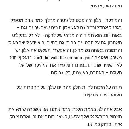
היה עמוק, אמיתי.
והמוזיקה… אלון היה פסטיבל גיטרה מהלך. כמה אדם מספיק
בגלגול אחד? וכמה גם לא? אלון הוכיח שאפשר גם וגם –
באותו יום. הוא תמיד היה מנהיג של להקה – לא רק בתקליט
האחרון. גם על הסט. גם בבית. גם בחיים. הוא ידע לייצר כאוס
והרמוניה באותה נשימה.כן, זה אפשרי. תשאלו את אלון. יש
משפט שאומר: “Don’t die with the music in you.” ואלון? הוא
לא השאיר שום תו בפנים. הוא פיזר את המוזיקה שלו על
העולם – באהבה, בעוצמה, בלי גבולות.
תודה על הזכות להיות חלק מהחיים שלך. על החברות. על
העומק. על הצחוקים.
אבל אתה לא באמת הלכת. אתה איתנו. אני אשכרה שומע את
הצחוק המתגלגל שלך עכשיו, כשאני כותב את זה. ואתה צוחק
איתי. בדיוק כמו אז.