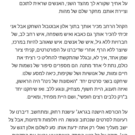
על אחיך שקורא לך מהצד השני, האנשים שראית לתוכם
וציירת אותם. מחקר שלם של מהות.
הקהל הרחב מכיר אותך בתוך אלון אבוטבול השחקן אבל אני
זכיתי להכיר אותך גם כאבא ואיש משפחה, איש רחב לב, של
חברויות ללא גיל, איש של אנשים. איש שאוהב להיות במרכז,
שיוצר ללא הרף. אחרי שדיברנו על הפורטרטים, קניתי ציור
שמן אחד, איך לא, ובגלל שהתקשתי להחליט כי רציתי את
כולם, נתת לי אחד מתנה. הם מספרים סיפור של נשמות של
חיים ומוות, של אנושיות ושל שקיפות, כיאה למסע שלנו.
שיחקנו בשני סרטים יחד. "האסונות של נינה" היה הראשון,
ואיזה תענוג, היית חשוף, מצחיק, ונוגע ללב. ואז שיחקנו יחד
ב"רק כלבים רצים חופשי", ושם היית מפחיד, ומאיים.
על הכורסא הישנה בגראג׳ עישנת רחוק, ומתחשב. דיברנו על
רעיונות לסרטים שנכתוב ונעשה. היו חלומות ודמיונות, אבל צל
ישב מעליך ואולי רק אתה ידעת אותו. סע לשלום אלון דגש על