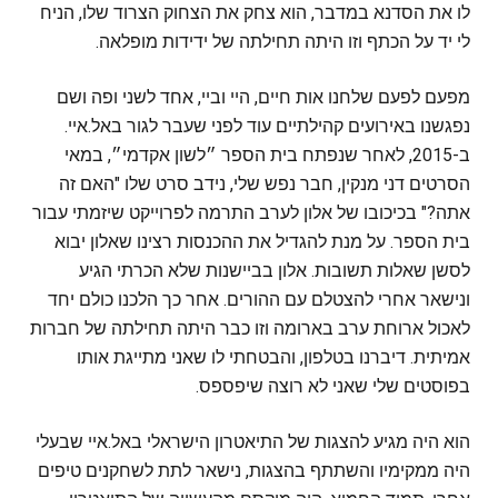
לו את הסדנא במדבר, הוא צחק את הצחוק הצרוד שלו, הניח
לי יד על הכתף וזו היתה תחילתה של ידידות מופלאה.
מפעם לפעם שלחנו אות חיים, היי וביי, אחד לשני ופה ושם
נפגשנו באירועים קהילתיים עוד לפני שעבר לגור באל.איי.
ב-2015, לאחר שנפתח בית הספר ״לשון אקדמי״, במאי
הסרטים דני מנקין, חבר נפש שלי, נידב סרט שלו "האם זה
אתה?" בכיכובו של אלון לערב התרמה לפרוייקט שיזמתי עבור
בית הספר. על מנת להגדיל את ההכנסות רצינו שאלון יבוא
לסשן שאלות תשובות. אלון בביישנות שלא הכרתי הגיע
ונישאר אחרי להצטלם עם ההורים. אחר כך הלכנו כולם יחד
לאכול ארוחת ערב בארומה וזו כבר היתה תחילתה של חברות
אמיתית. דיברנו בטלפון, והבטחתי לו שאני מתייגת אותו
בפוסטים שלי שאני לא רוצה שיפספס.
הוא היה מגיע להצגות של התיאטרון הישראלי באל.איי שבעלי
היה ממקימיו והשתתף בהצגות, נישאר לתת לשחקנים טיפים