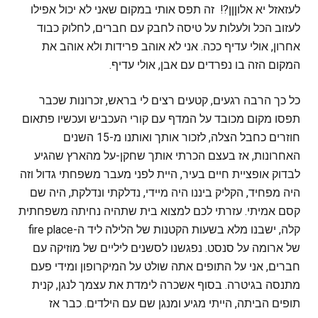
לעזאזל יא אלוןןן?! זה תפס אותי במקום שאני לא יכול אפילו
לעזוב הכל ולעלות על טיסה לחבק עם חברים, לחלוק כבוד
אחרון, אולי עדיף ככה. אני לא אוהב פרידות ולא אוהב את
המקום הזה בו נפרדים עם אבן, אולי עדיף.
כל כך הרבה רגעים, קטעים רצים לי בראש, זכרונות שכבר
תפסו מקום מכובד על המדף עם קורי העכביש ועכשיו פתאום
חוזרים כחבל הצלה, לזכור אותך ואותנו מ-15 השנים
האחרונות, אז בעצם הכרתי אותך שחקן-על מהארץ שהגיע
לבדוק אופציית חיים בעיר, היית לפני מעבר משפחתי גדול וזה
היה מפחיד, הקליק ביננו היה מיידי, נדלקתי ונדלקת, היה שם
קסם אמיתי. עזרתי לכם למצוא בית שתהיה נחיתה משפחתית
קלה, ישבנו מלא בשעות הקטנות של הלילה ליד ה-fire place
של ארומה על סנסט. נפגשנו לסשנים ליליים של מוזיקה עם
חברים, אני על התופים אתה שולט על המיקרופון ומידי פעם
מתנסה בגיטרה. בסוף אשכרה לימדת את עצמך לנגן, קנית
תופים הביתה, הייתי מגיע ומנגן שם עם הילדים. כבר אז