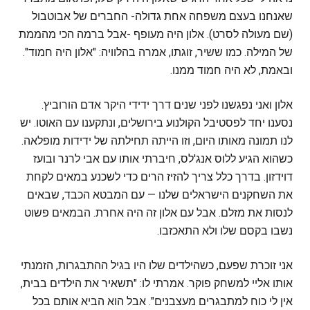
שאנחנו בעצם משפחה אחת גדולה- החברים של אבוטבול
(שם מעולה לסרט). אלון היה מעופף -אבל ברמה הכי מהממת
של המילה. כמו ששיר, זוגתו, אמרה בהלוויה: "אלון היה חמוד".
ובאמת, לא היה חמוד ממנו.
אלון ואני נפגשנו לפני שנים דרך ידידי היקר אדם הורוביץ.
נסענו יחד לפסטיבל הקולנוע בירושלים, ונתקענו עם האוטו. יש
לנו תמונה מאותו היום, וזו הייתה תחילתה של ידידות מופלאה.
כשהוא הגיע ללוס אנג'לס, חיברתי אותו עם אבי לרנר ובועז
דוידזון. בדרך כלל צריך להזיז הרים כדי לשכנע במאים לקחת
את השחקנים הישראלים שלנו — עם המבטא הכבד, שבאים
לנסות את מזלם. אבל עם אלון זה היה אחרת. הבמאים פשוט
נשבו בקסם שלו ולא התאכזבו.
אני זוכרת שפעם, כשהילדים שלו היו בגיל ההתבגרות, הזמנתי
אותו אליי למשחק פוקר. אמרתי לו: "תשאיר את הילדים בבית,
אין לי כוח למתבגרים מעצבנים". אבל הוא הביא אותם בכל