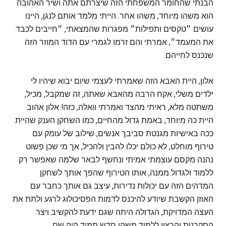
הבנתי שהחומר המשפחתי הזה שיצרתם אתה ושיר האהובה
הוא משהו מיוחד, משהו אחר. הייתי מלמד אותם לנגן, היינו
עושים ״טקסים ותפילות״ מפגרות שהמצאתי, ״חייבים לכבד
את המעמד״, אמרתי והם זרמו לגמרי עם הדוד המוזר הזה
שנכנס לחייהם.
אלון, היית האבא הזה שאמרתי לעצמי שיום יבוא שיהיו לי
ילדים משלי, אקח הרבה מהאבא שאתה, זה שמקבל, מכיל,
משתטה מלא, ראיתי מהצד ואמרתי וואלה, כזה! אלון אהוב
היית כה מיוחד, באמת גדול מהחיים, כמו השחקן הענק שהיית
ככה באישיות מגנטת סביבך אנשים, שילוב של עומק עם
טירוף מוחלט, לא כולם יכלו להבין ולהכיל, אך מי שכן פשוט
נהנה מקסם עוצמתי אמיתי ונחשף לבאר שלמה שאפשר רק
ללמוד ולגדול ממנה, אותו הטירוף שהפך אותך לשחקן
המדהים הזה עם יכולות נדירות, עיצב גם אותך כחבר עם
האוזן הקשבת שיודע להיכנס לדמות הפסיכולוג לרגע ולתת את
העצה המדויקת, הגדולה היתה שגם ידעת להקשיב ויצר
הסקרנות והרצון ללמוד משהו חדש תמיד היה שם.