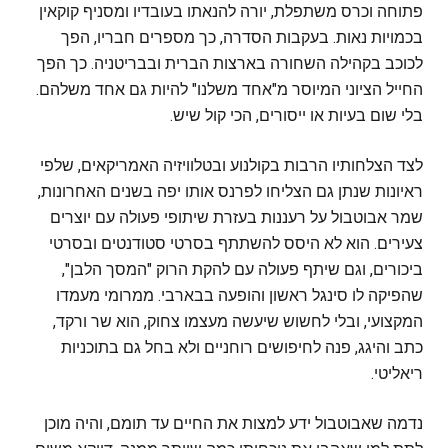
פתוחה וכרס משתפלת, יורה להנאתו בעובדיו ומסניף קוקאין
בכמויות נאות. בעקבות הסדרה, כך מספרים חבריו, הפך
לכוכב בקהילה השחורה בארצות הברית ובבריטניה. כך הפך
החייל הציוני המיוסר מ"אחד משלנו" להיות גם אחד משלהם.
בלי שום בעיות או ייסורים, הכי קול שיש.
לצד הצלחותיו הרבות בקולנוע ובטלוויזיה האמריקאים, שלפי
ראיונות שנתן גם הצליחו לפרנס אותו יפה בשנים האחרונות,
שמר אבוטבול על רעננות בעזרת שיתופי פעולה עם יוצרים
צעירים. הוא לא היסס להשתתף בסרטי סטודנטים ובסרטי
ביכורים, וגם שיתף פעולה עם להקת הרוק "המסך הלבן",
שהפיקה לו סינגל ראשון והופעה בבארבי. ממרומי מעמדו
המקצועי, ובלי לחשוש שיעשה מעצמו צחוק, הוא שר ורקד,
כתב והיגג, פנה לחיפושים רוחניים ולא בחל גם בתוכניות
ריאליטי.
נדמה שאבוטבול ידע למצות את החיים עד תומם, והיה מוכן