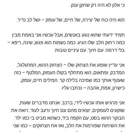
כי אלון לא היה רק שחקן ענק.
הוא היה כוח של יצירה, של חיים, של עומק – ושל לב נדיר.
תמיד ידעתי שהוא נוגע באנשים, אבל עכשיו אני באמת מבין
כמה רחוק הלב שלו הגיע. כמה נשמות הוא פגש, שינה, ריפא –
בלי דרמה. עם חיוך. עם עיניים טובות.
אני עדיין שומע את הצחוק שלו – הצחוק ההוא, המתגלגל,
המדבק. ופתאום, הוא מתחלף בקולו העמוק, המלטף – כזה
שעטף אותך כמו שמיכה בלילה קר. המילים חיים, עומק,
כישרון, אמת, אהבה – נכתבו עליו.
אני מרגיש אותו עכשיו לידי, ברכב. אנחנו מדברים שעות,
שוקעים לעומקים, יוצאים מהם עם חיוך ורעב לעוד. רואה את
הבוקר ההוא בסט, עם הקפה ביד, כשהוא מביט בי כמו ילד.
את השיחות שפורמות את הלב, ואז את הצחוקים – כמו שני