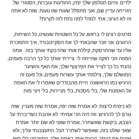
ילדים. והיום הטלפון שלך זמין, ההודעות עוברות, הסטורי של
הזריחה עדיין שם, ואני מתפלל שעות שזו טעות. שזה לא אתה.
זה לא הגיוני, אחי. למה? למה נתת לזה לקרות?
סרטים רצים לי בראש, על כל השטויות שעשינו, כל השיחות,
הרגעים. אני זוכר שהבאתי לך את הסקייטבורד, איך התמכרת
אליו עד שהתרסקת, קיללת אותי שהדבקתי אותך בזה. אתה
המוזה הכי חזקה שהייתה לי. ציירתי אותך כל כך הרבה פעמים,
נהנתי כל כך לצייר את הפרצוף שלך, את האף והשיער
המושלם שלך, צילמתי אותך עשרות פעמים, וכל פעם זה
הרגיש כמו הראשונה. היית מהבודדים שאמרו לי את האמת
על האמנות שלי, בלי מסכות, בלי מניירות, בלי זיוני מוח.
לא ניסית לרצות. לא אמרת שזה יפה, אמרת שזה מעניין. שזה
גורם לך להרגיש. וזה היה הכי אמיתי. לא אהבת כשדיברתי על
הצבא, ביקשת שאשחרר, אמרת שאני לא שם יותר. אמרת
שאני שולט בזה, שאפשר לשחרר הכל. התעצבנתי עליך, ולא
שינית את דעתך. קרעת אותי באמת שלך. התווכחנו בלי סוף