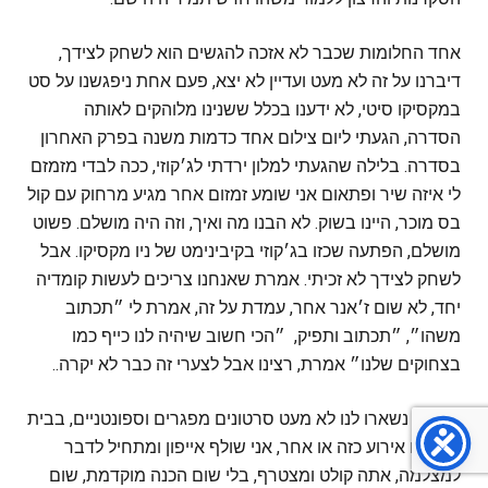
אחד החלומות שכבר לא אזכה להגשים הוא לשחק לצידך,
דיברנו על זה לא מעט ועדיין לא יצא, פעם אחת ניפגשנו על סט
במקסיקו סיטי, לא ידענו בכלל ששנינו מלוהקים לאותה
הסדרה, הגעתי ליום צילום אחד כדמות משנה בפרק האחרון
בסדרה. בלילה שהגעתי למלון ירדתי לג׳קוזי, ככה לבדי מזמזם
לי איזה שיר ופתאום אני שומע זמזום אחר מגיע מרחוק עם קול
בס מוכר, היינו בשוק. לא הבנו מה ואיך, וזה היה מושלם. פשוט
מושלם, הפתעה שכזו בג׳קוזי בקיבינימט של ניו מקסיקו. אבל
לשחק לצידך לא זכיתי. אמרת שאנחנו צריכים לעשות קומדיה
יחד, לא שום ז׳אנר אחר, עמדת על זה, אמרת לי ״תכתוב
משהו״, ״תכתוב ותפיק, ״הכי חשוב שיהיה לנו כייף כמו
בצחוקים שלנו״ אמרת, רצינו אבל לצערי זה כבר לא יקרה..
לפחות נשארו לנו לא מעט סרטונים מפגרים וספונטניים, בבית
קפה או אירוע כזה או אחר, אני שולף אייפון ומתחיל לדבר
למצלמה, אתה קולט ומצטרף, בלי שום הכנה מוקדמת, שום