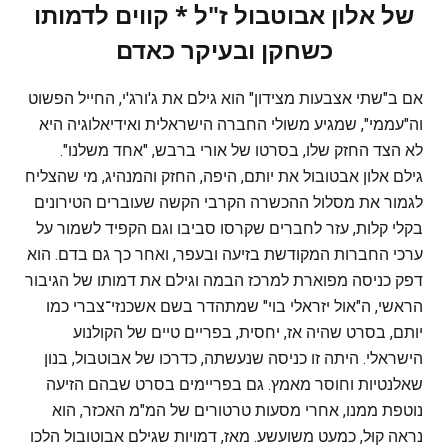
של אלון אבוטבול ז"ל * קווים לדמותו
כשחקן ובעיקר כאדם
אם ב"שתי אצבעות מצידון" הוא גילם את ג'ורג'י, החייל הפשוט
וה"עממי", שמגיע משולי החברה הישראלית ואידיאלוגיה היא
לא הצד החזק שלו, בסרטו של אורי ברבש, "אחד משלנו".
גילם אלון אבטובול את יותם, היפה, החזק והמנהיג, מי שהצליח
לגמור את מסלול ההכשרה הקרבי הקשה שעוברים הטירונים
בקלי קלות, עזר לחברים שקרסו סביבו וגם הקפיד לשמור על
ערכי החברות המקודשת בזיעה ובעפר, ואחר כך גם בדם. הוא
דפק כניסה מפוארת למרכז הבמה וגילם את דמותו של הגיבור
הראשי, ה"אול יזראלי בוי" שמתהדר בשם אשכנזי־צברי כמו
יותם, בסרט שהיה אז, יחסית, בפריים טיים של הקולנוע
הישראלי. היתה זו כניסה שנעשתה, כדרכו של אבוטבול, בנון
שאלנטיות וחוסר מאמץ. גם בפריימים בסרט שבהם הזיעה
נוטפת ממנו, אחרי מסעות טרטורים של המ"מ האכזר, הוא
נראה קוּל, כמעט משועשע. מאז, דמויות שגילם אבוטובול הלכו