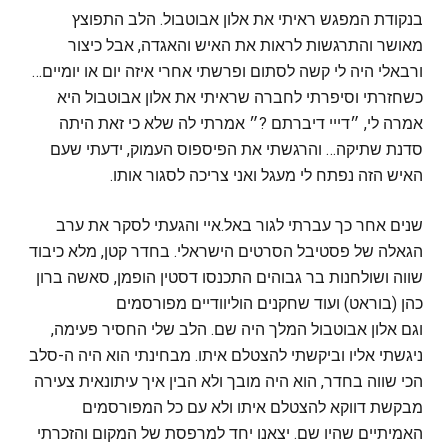
בנקודת המפגש ראיתי את אלון אבוטבול. הלב התפוצץ
מאושר והתרגשות לראות את האיש והאגדה, אבל כיצור
ורבאלי היה לי קשה לסתום ופרשתי אחרי איזה יום או יומיים…
כשחזרתי וסיפרתי לחברה שראיתי את אלון אבוטבול היא
אמרה לי, ״דייי דיברתם ?״ אמרתי לה שלא כי זאת היתה
סדנת שתיקה… והרגשתי את הפיספוס העמוק, ידעתי שעם
האיש הזה נפתח לי מעגל ואני צריכה לסגור אותו.
שנים אחר כך עברתי לגור באל.איי והגעתי לסקר את ערב
הגאלה של פסטיבל הסרטים הישראלי. בחדר קטן, מלא כיבוד
שווה ושולחנות בר גבוהים התכנסו דסטין הופמן, סאשה ברון
כהן (בוראט) ועוד שחקנים הוליוודיים מפורסמים
וגם אלון אבוטבול המלך היה שם. הלב שלי החסיר פעימה,
ניגשתי אליו וביקשתי להצטלם איתו. מבחינתי הוא היה ה-סלב
הכי שווה בחדר, הוא היה מובך ולא הבין איך עיתונאית צעירה
מבקשת דווקא להצטלם איתו ולא עם כל המפורסמים
האמיתיים שהיו שם. יצאנו יחד למרפסת של המקום והזכרתי