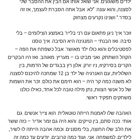
ילדים משוגעים. אני שואל אותו אם הבין את ההסבר שלי
לסצנה, והוא עונה: “לא. אבל אתה הסברת לעצמך, אז זה
בסדר.” ושנינו נקרעים מצחוק.
זוכר איך ניגן פתאום עם רני בלייר באמצע הצילומים – בלי
סיבה. ואז הבנתי – המנגינה היא הסיבה. איך טסנו
לפסטיבלים והוא כולו ילד מאושר. אבל כשפתח את הפה –
הקהל השתתק. ואני מביט בו – מעריץ. מאוהב. ואז היו הבקרים
הקרים בסירקיוז, ניו יורק. אלון רץ בבגדים של הדמות, בין
השלוליות, עם האנרגיה של ילד בן 12 שמחכה להיכנס לסצנה.
לא משנה כמה קר היה – הוא חימם את כולם. זכר את השמות
של כל אנשי הצוות, נתן מילה טובה לכל אחד, כאילו כולנו
משחקים תפקיד ראשי.
האהבה שלו לאמנות הייתה טוטאלית. הוא צייר אנשים. גם
אותי. ככה סתם, בין טייקים. והוא היה גם זמר אדיר – כזה ששר
את הלב שלו החוצה, בלי מסננים. וכמה אהבה הייתה לו לשיר,
לילדים, למשפחה. אני, ועוד כמה קרובים, יודעים עד כמה זה