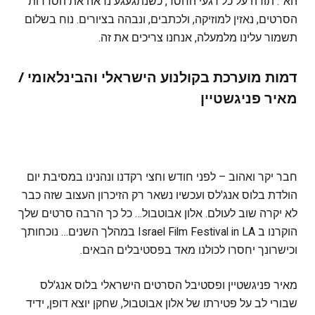
הא׳. תודה על כל רגעי החסד, כשנתגעגע נראה את הסדרות
הסרטים, נאזין למוזיקה, ולכתבים, ונבהה בציורים. נוח בשלום
תשמור עלינו מלמעלה, אנחנו צריכים את זה.
דמות מוערכת בקולנוע הישראלי והבינלאומי
/
מאיר פניגשטיין
חבר יקר ואהוב – לפני חודש וחצי רקדנו ונהנינו במסיבת יום
הולדת בלוס אנג'לס ועכשיו נשאר רק הזיכרון העצוב שזה כבר
לא יקרה שוב לעולם. אלון אבוטבול… כל כך הרבה סרטים שלך
הוקרנו ב Israel Film Festival in LA במהלך השנים… נוכחותך
וכישרונך יחסרו לכולנו מאד בפסטיבלים הבאים.
מאיר פניגשטיין ופסטיבל הסרטים הישראלי בלוס אנג'לס
שבורי לב על פטירתו של אלון אבוטבול, שחקן יוצא דופן, ידיד