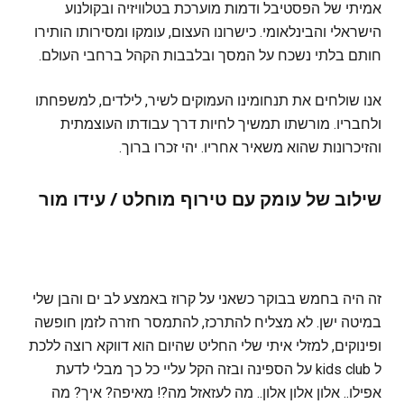
אמיתי של הפסטיבל ודמות מוערכת בטלוויזיה ובקולנוע
הישראלי והבינלאומי. כישרונו העצום, עומקו ומסירותו הותירו
חותם בלתי נשכח על המסך ובלבבות הקהל ברחבי העולם.
אנו שולחים את תנחומינו העמוקים לשיר, לילדים, למשפחתו
ולחבריו. מורשתו תמשיך לחיות דרך עבודתו העוצמתית
והזיכרונות שהוא משאיר אחריו. יהי זכרו ברוך.
שילוב של עומק עם טירוף מוחלט /
עידו מור
זה היה בחמש בבוקר כשאני על קרוז באמצע לב ים והבן שלי
במיטה ישן. לא מצליח להתרכז, להתמסר חזרה לזמן חופשה
ופינוקים, למזלי איתי שלי החליט שהיום הוא דווקא רוצה ללכת
ל kids club על הספינה ובזה הקל עליי כל כך מבלי לדעת
אפילו.. אלון אלון אלון.. מה לעזאזל מה?! מאיפה? איך? מה