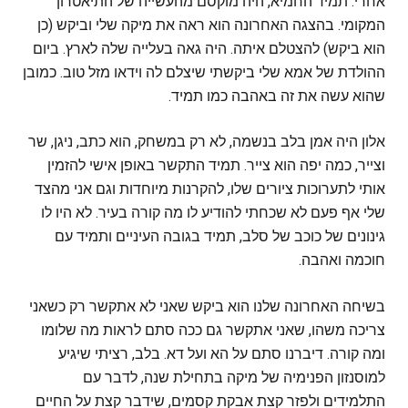
אחרי. תמיד החמיא, היה מוקסם מהעשייה של התיאטרון
המקומי. בהצגה האחרונה הוא ראה את מיקה שלי וביקש (כן
הוא ביקש) להצטלם איתה. היה גאה בעלייה שלה לארץ. ביום
ההולדת של אמא שלי ביקשתי שיצלם לה וידאו מזל טוב. כמובן
שהוא עשה את זה באהבה כמו תמיד.
אלון היה אמן בלב בנשמה, לא רק במשחק, הוא כתב, ניגן, שר
וצייר, כמה יפה הוא צייר. תמיד התקשר באופן אישי להזמין
אותי לתערוכות ציורים שלו, להקרנות מיוחדות וגם אני מהצד
שלי אף פעם לא שכחתי להודיע לו מה קורה בעיר. לא היו לו
גינונים של כוכב של סלב, תמיד בגובה העיניים ותמיד עם
חוכמה ואהבה.
בשיחה האחרונה שלנו הוא ביקש שאני לא אתקשר רק כשאני
צריכה משהו, שאני אתקשר גם ככה סתם לראות מה שלומו
ומה קורה. דיברנו סתם על הא ועל דא. בלב, רציתי שיגיע
למוסנזון הפנימיה של מיקה בתחילת שנה, לדבר עם
התלמידים ולפזר קצת אבקת קסמים, שידבר קצת על החיים