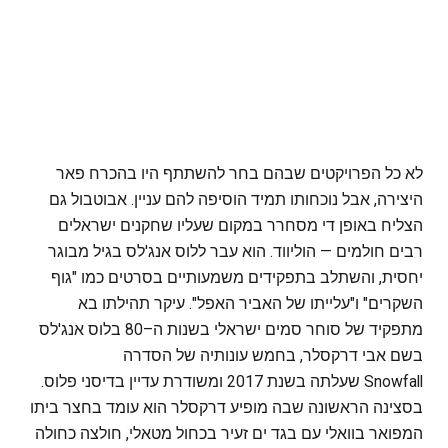
לא כל הפרויקטים שבהם בחר להשתתף היו בהכרח פאר
היצירה, אבל נוכחותו תמיד הוסיפה להם עניין. אבוטבול גם
הצליח באופן די מסחרר במקום שעליו שחקנים ישראלים
רבים חולמים — הוליווד. הוא עבר ללוס אנג'לס בגיל מבוגר
יחסית, והשתלב בתפקידים משמעותיים בסרטים כמו "גוף
השקרים" ו"עלייתו של האביר האפל". עיקר תהילתו בא
מתפקיד של סוחר סמים ישראלי בשנות ה–80 בלוס אנג'לס
בשם אבי דרקסלר, בחמש עונותיה של הסדרה
Snowfall שעלתה בשנת 2017 ומשודרת עדיין בדיסני פלוס.
בסצינה הראשונה שבה מופיע דרקסלר הוא עומד בחצר ביתו
המפואר בוואלי עם בגד ים זעיר בכחול מטאלי, חולצה כחולה