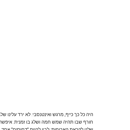
היה כל כך כייף, מרגש ואינטנסבי. לא ירד עלינו ש
חורף שבו תהיה שמש חמה ושלג בו זמנית. איפשהו 
שלנו לקראת הארוחות; לבין להיות "דחוסים" אחד 