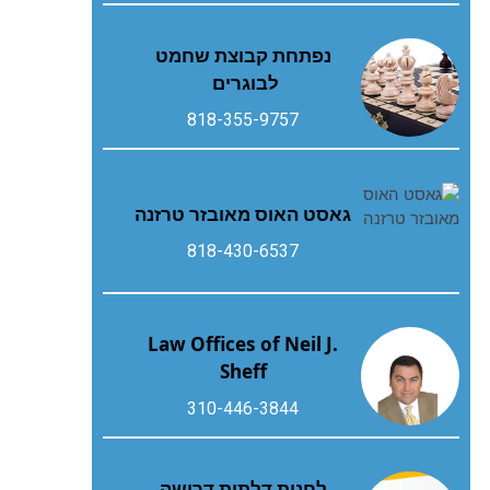
נפתחת קבוצת שחמט
לבוגרים
818-355-9757
גאסט‭ ‬האוס‭ ‬מאובזר‭ ‬טרזנה
818-430-6537
Law Offices of Neil J.
Sheff
310-446-3844
לחנות דלתות דרושה