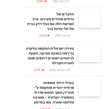
31 בינואר 2025
3,035
החברים של
גדולים מהחיים מציגים: ערב
הפרשת חלה עם נטלי דדון בבית
של אלי ומיטל בכר
8 במאי 2024
2,630
צעירה ישראלית הותקפה ונדקרה
בדירתה בסנטה מוניקה; נזקקת
לניתוחים רפואיים דחופים ופונה
לעזרת הקהילה
13 בנובמבר 2024
2,185
בוורלי הילס: משפחה
פרסית-יהודית מותקפת ע"י
מטרידן תומך חמאס סדרתי
במסעדה יוקרתית – ומשיבה
מלחמה שערה. צפו בסרטון