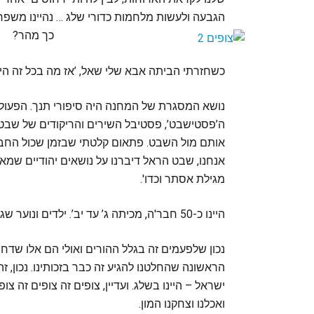
הגבעה ולעשות מלחמות כדורי שלג … נהיינו מש
כך מהר?
כשחזרתי הביתה אבא שלי שאל, ’אז מה בכל זה היה
נושא המסגרת של המחנה היה סיפורי תנך. הפעול
ה’פסטישבט’, פסטיבל השירים והריקודים של שבט 
אותם מול השבט. פתאום קלטתי שבזמן שכול החבר
אנחנו, שבט הראל דיברנו על נושאים יהודיים שמא
מגילת אסתר וכדו'.
היינו כ-50 חבר'ה, מכיתה ג’ עד יב’. ילדים ונוער שגדלים באמריקה עם זהות ישראלית אמיתית.
נכון שלפעמים זה בגלל ההורים ואולי הם אלו שדח
הראשונה שהחלטנו להגיע זה כבר בזכותינו. נכון, ז
ישראל – היינו בשלג. ועדיין, צופים זה צופים זה צ
ואכלנו וצחקנו המון.