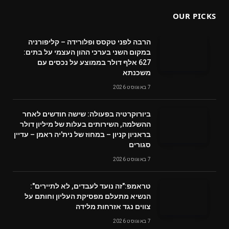
OUR PICKS
הרבה לפני טקסס ופלורידה – קליפורניה
במקום השני בערכי ההון העצמי על בתים:
627 אלף דולר בממוצע על נכסים עם
משכנתא
7 באוגוסט 2026
ביורוקרטיה בפעולה: שישה חודשים לאחר
ההשלמה, השירותים בעלות של מיליון דולר
בראניון קניון – במחוז של נית'יה ראמן – עדיין
סגורים
7 באוגוסט 2026
טראמפ:"זה נועד לעבדים, לא לתיירים":
הנשיא מתעלם מפסיקת העליון וחותם על
צווים נגד אזרחות מלידה
7 באוגוסט 2026