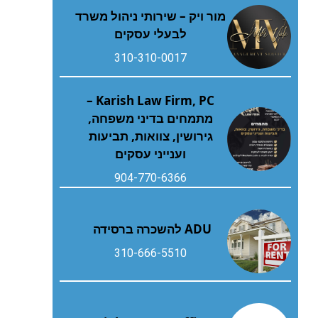
מור ויק – שירותי ניהול משרד
לבעלי עסקים
310-310-0017
Karish Law Firm, PC –
מתמחים בדיני משפחה,
גירושין, צוואות, תביעות
וענייני עסקים
904-770-6366
ADU להשכרה ברסידה
310-666-5510