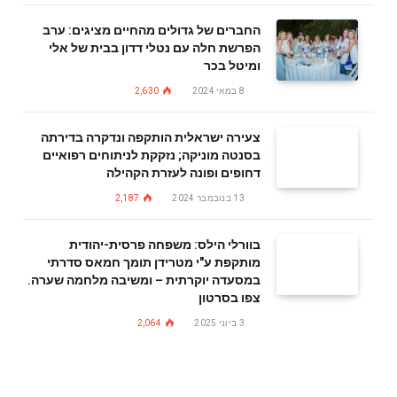
החברים של גדולים מהחיים מציגים: ערב
הפרשת חלה עם נטלי דדון בבית של אלי
ומיטל בכר
8 במאי 2024
2,630
צעירה ישראלית הותקפה ונדקרה בדירתה
בסנטה מוניקה; נזקקת לניתוחים רפואיים
דחופים ופונה לעזרת הקהילה
13 בנובמבר 2024
2,187
בוורלי הילס: משפחה פרסית-יהודית
מותקפת ע"י מטרידן תומך חמאס סדרתי
במסעדה יוקרתית – ומשיבה מלחמה שערה.
צפו בסרטון
3 ביוני 2025
2,064