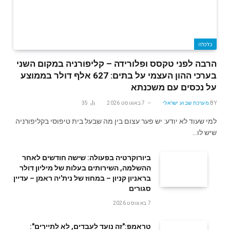
כלכלה
הרבה לפני טקסס ופלורידה – קליפורניה במקום השני
בערכי ההון העצמי על בתים: 627 אלף דולר בממוצע
על נכסים עם משכנתא
BY
מערכת שבוע ישראלי
7 באוגוסט 2026
35
למי שעוד לא יודע: יש פער עצום בין מה שבעל בית טיפוסי בקליפורניה
שיש לו…
ביורוקרטיה בפעולה: שישה חודשים לאחר
ההשלמה, השירותים בעלות של מיליון דולר
בראניון קניון – במחוז של נית'יה ראמן – עדיין
סגורים
7 באוגוסט 2026
טראמפ:"זה נועד לעבדים, לא לתיירים":