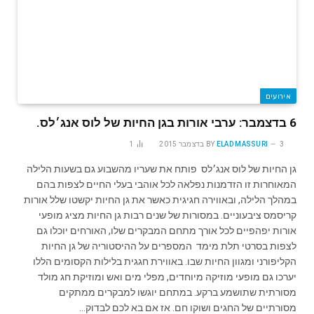
אירועים
6 בדצמבר: ערבי אורות בגן החיות של לוס אנג׳לס.
3 בדצמבר 2015
ELAD MASSURI
BY
1
גן החיות של לוס אנג׳לס פותח את שעריו מהשבוע גם בשעות הלילה
המאוחרות זו הזדמנות נפלאה לכל אוהבי בעלי החיים לצפות בהם
במהלך הלילה, ובאווירה חגיגית כאשר את גן החיות יקשטו שלל אורות
קריסמס ציבעוניים. במסורות של שנים רבות גן החיות מציג מופעי
אורות יפהפיים לכל אורך מתחם המבקרים שלו, האורחים יוכלו גם
לצפות בסרטי תלת מימד המספרים על ההיסטוריה של גן החיות
הקליפורני ומגוון החיות שבו. באווירת חגגית בלילות הקסומים הללו
יערכו גם מופעי מוזיקה מיוחדים, מפלי מים ואש ומוזיקת חג מולד
מסורתית שתושמע ברקע. במתחם יוגשו למבקרים ממתקים
מסורתיים של החגים ושוקו חם. אז אם בא לכם לבדוק…