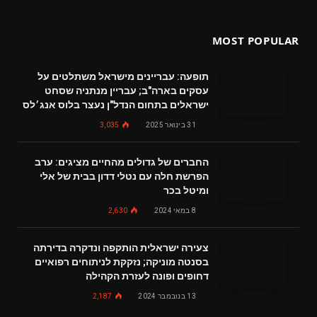
MOST POPULAR
תופעה: עבריינים מישראל משתלטים על
עסקים בארה"ב; עבריין מנתניה שסחט
ישראלים בתחום הנדל"ן נעצר בלוס אנג׳לס
31 בינואר 2025
3,035
החברים של גדולים מהחיים מציגים: ערב
הפרשת חלה עם נטלי דדון בבית של אלי
ומיטל בכר
8 במאי 2024
2,630
צעירה ישראלית הותקפה ונדקרה בדירתה
בסנטה מוניקה; נזקקת לניתוחים רפואיים
דחופים ופונה לעזרת הקהילה
13 בנובמבר 2024
2,187