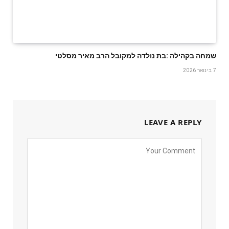
שמחה‭ ‬בקהילה‭: ‬בת‭ ‬נולדה‭ ‬למקובל‭ ‬הרב‭ ‬מאיר‭ ‬מסלטי
7 בינואר 2026
LEAVE A REPLY