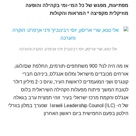
מפתיעות, מפגש של כל המי-ומי בקהילה והופעה
מוזיקלית מקפיצה * המראות והקולות
אלי טנא, שרי אריסון, יוסי רבינוביץ' ודני אךפרט. הוקרה והערכה
אז מה היה לנו? 900 משתתפים-תורמים, החלפת שם/לוגו,
אורחים מכובדים מישראל ומלוס אנג'לס, ביניהם חברי
קונגרס ושני המועמדים לראשות העיר, וגיוס כ-2 מיליון דולר
לטובת המשך פיתוח מפעלות הקהילה השיראלית בלוס
אנג'לס והקמת מרכז ישראלי בעיר. זוהי תמצית ערב בגאלה
של ה- Israeli Leadership Council (ILC) שנערך במלון בוורלי
הילטון בפעם החמישית ביום ראשון האחרון