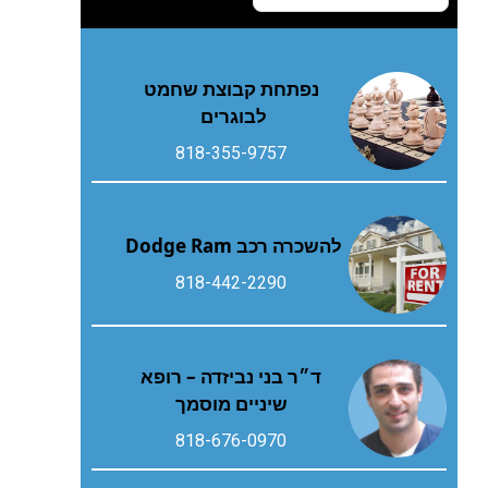
נפתחת קבוצת שחמט
לבוגרים
818-355-9757
להשכרה רכב Dodge Ram
818-442-2290
ד״ר בני נביזדה – רופא
שיניים מוסמך
818-676-0970