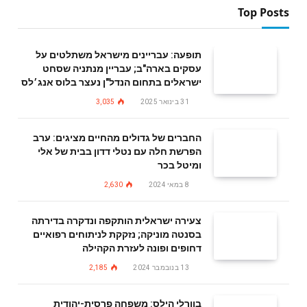
Top Posts
תופעה: עבריינים מישראל משתלטים על
עסקים בארה"ב; עבריין מנתניה שסחט
ישראלים בתחום הנדל"ן נעצר בלוס אנג׳לס
31 בינואר 2025
3,035
החברים של גדולים מהחיים מציגים: ערב
הפרשת חלה עם נטלי דדון בבית של אלי
ומיטל בכר
8 במאי 2024
2,630
צעירה ישראלית הותקפה ונדקרה בדירתה
בסנטה מוניקה; נזקקת לניתוחים רפואיים
דחופים ופונה לעזרת הקהילה
13 בנובמבר 2024
2,185
בוורלי הילס: משפחה פרסית-יהודית