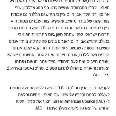
ה-ILC ל 45,000 משתתפים בפעילות וכי את ערב הגאלה של
הארגון יכבדו בנוכחותם אנשים כמו בני הזוג אדלסון, שרי
אריסון ודני גולד. אבן חיים ציין כי ההישגם הללו הינם עבודת
צוות קשה של בורד מחוייב ומשקיע וצוות עובדים מסור. הוא
ציין כי המטרה הבאה הניצבת בפני ה- ILC הוא פתיחת מרכז
תרבות ישראלי. לפני שהחל סשן גיוס התרומות הפומבי
באולם הדגיש אבן חיים: "אנחנו בונים פה קהילה. ביחד אנחנו
עושים היסטוריה שתשפיע על עתיד הדור הבא שלנו. אנחנו
חייבים זאת לילדנו, אנחנו חייבים זאת לאחנו ואחיותנו בישראל
ואנחנו חייבים זאת לעם היהודי". מייד אחרי הנאום נפתחו
האורות והאורחים החלו לתרום כספים. סה"כ נאספו באירוע 2
מיליון דולר.
לקראת סיום הכין מנכ"ל ה- ILC, שגיא בלשה הפתעה נוספת
כשעלה לבמה והכריז על שינוי שם הארגון מהיום והלאה
ל- Israeli American Council (IAC) והציג את סמלו והלוגו
החדש של הארגון. מעתה ואילך אימרו – IAC.