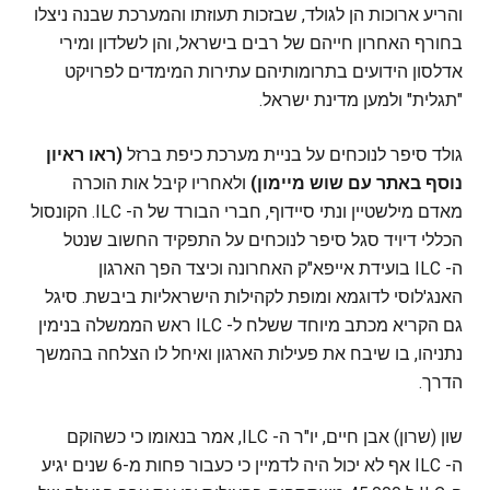
והריע ארוכות הן לגולד, שבזכות תעוזתו והמערכת שבנה ניצלו
בחורף האחרון חייהם של רבים בישראל, והן לשלדון ומירי
אדלסון הידועים בתרומותיהם עתירות המימדים לפרויקט
"תגלית" ולמען מדינת ישראל.
גולד סיפר לנוכחים על בניית מערכת כיפת ברזל
(ראו ראיון
נוסף באתר עם שוש מיימון)
ולאחריו קיבל אות הוכרה
מאדם מילשטיין ונתי סיידוף, חברי הבורד של ה- ILC. הקונסול
הכללי דיויד סגל סיפר לנוכחים על התפקיד החשוב שנטל
ה- ILC בועידת אייפא"ק האחרונה וכיצד הפך הארגון
האנג'לוסי לדוגמא ומופת לקהילות הישראליות ביבשת. סיגל
גם הקריא מכתב מיוחד ששלח ל- ILC ראש הממשלה בנימין
נתניהו, בו שיבח את פעילות הארגון ואיחל לו הצלחה בהמשך
הדרך.
שון (שרון) אבן חיים, יו"ר ה- ILC, אמר בנאומו כי כשהוקם
ה- ILC אף לא יכול היה לדמיין כי כעבור פחות מ-6 שנים יגיע