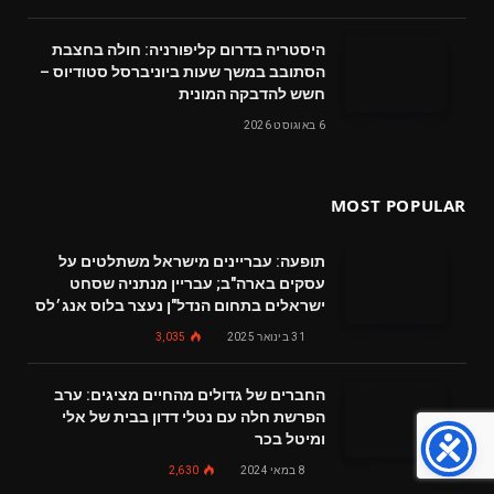
היסטריה בדרום קליפורניה: חולה בחצבת
הסתובב במשך שעות ביוניברסל סטודיוס –
חשש להדבקה המונית
6 באוגוסט 2026
MOST POPULAR
תופעה: עבריינים מישראל משתלטים על
עסקים בארה"ב; עבריין מנתניה שסחט
ישראלים בתחום הנדל"ן נעצר בלוס אנג׳לס
31 בינואר 2025
3,035
החברים של גדולים מהחיים מציגים: ערב
הפרשת חלה עם נטלי דדון בבית של אלי
ומיטל בכר
8 במאי 2024
2,630