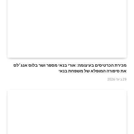
‬את‭ ‬סיפורה‭ ‬המופלא‭ ‬של‭ ‬משפחת‭ ‬בנאי
29 ביולי 2026