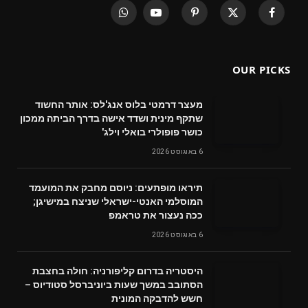
WhatsApp
YouTube
Pinterest
X
Facebook
(Twitter)
OUR PICKS
מעצר דרמטי בלוס אנג'לס: אותר החשוד
שתקף מינית ושדד אישה בדרך הביתה ממכון
כושר פופולרי בואלי וילג'
6 באוגוסט 2026
תיראו מופתעים: ניוסם מחבק את המועמד
המוסלמי האנטי-ישראלי שניצח במישיגן;
ככה נעצור את טראמפ
6 באוגוסט 2026
היסטריה בדרום קליפורניה: חולה בחצבת
הסתובב במשך שעות ביוניברסל סטודיוס –
חשש להדבקה המונית