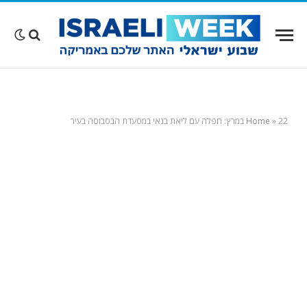
22‭ ‬ במרץ‭:‬ חפלה‭ ‬עם‭ ‬ליאת‭ ‬בנאי‭ ‬במסעדת‭ ‬הבסבוסה‭ ‬בעיר
»
Home