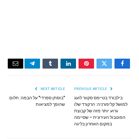
Email
Telegram
Tumblr
LinkedIn
Pinterest
Twitter
Facebook
NEXT ARTICLE
PREVIOUS ARTICLE
בילבורד בטיימס סקוור לועג
"בוסתן ספרדי" על הבמה: חלום
למושל קליפורניה: הרקורד שלו
שהופך למציאות
גרוע יותר מזה של קבוצת
הפוטבול העירונית – שסיימה
במקום האחרון בליגה