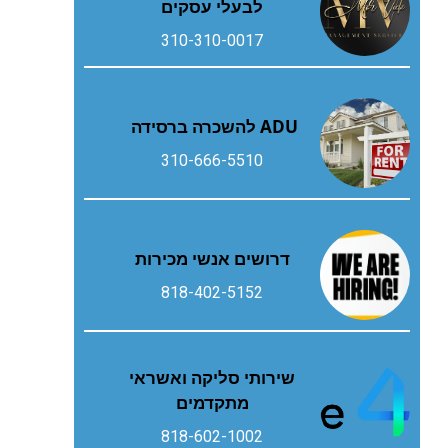
לבעלי עסקים
310-310-0017
ADU להשכרה ברסידה
310-666-5510
דרושים אנשי מכירות
818-402-5152
שירותי סליקה ואשראי
מתקדמים
818-602-1002