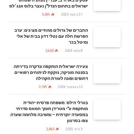
עסקים בארה"ב; עבריין מנתניה שסחט
ישראלים בתחום הנדל"ן נעצר בלוס אנג׳לס
31 בינואר 2025
3,035
החברים של גדולים מהחיים מציגים: ערב
הפרשת חלה עם נטלי דדון בבית של אלי
ומיטל בכר
8 במאי 2024
2,630
צעירה ישראלית הותקפה ונדקרה בדירתה
בסנטה מוניקה; נזקקת לניתוחים רפואיים
דחופים ופונה לעזרת הקהילה
13 בנובמבר 2024
2,185
בוורלי הילס: משפחה פרסית-יהודית
מותקפת ע"י מטרידן תומך חמאס סדרתי
במסעדה יוקרתית – ומשיבה מלחמה שערה.
צפו בסרטון
3 ביוני 2025
2,063