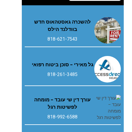
להשכרה גאסטהאוס חדש
בוודלנד הילס
818-621-7543
גל מאירי – סוכן ביטוח רפואי
818-261-3485
עורך דין שי עובד – מומחה
לפשיטות רגל
818-992-6588