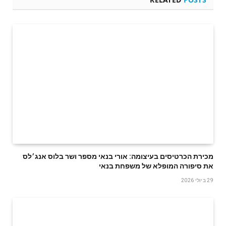
‬את‭ ‬סיפורה‭ ‬המופלא‭ ‬של‭ ‬משפחת‭ ‬בנאי
29 ביולי 2026