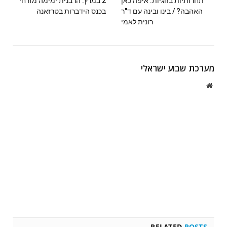
תחרותיות בזוגיות: איפה כאן
2 במרץ: הרבנית ימימה מזרחי
האהבה? / בינו ובינה עם ד"ר
בכנס הידברות בטרזאנה
רונית לאמי
מערכת שבוע ישראלי
Website
RELATED
POSTS