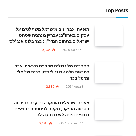
Top Posts
תופעה: עבריינים מישראל משתלטים על
עסקים בארה"ב; עבריין מנתניה שסחט
ישראלים בתחום הנדל"ן נעצר בלוס אנג׳לס
31 בינואר 2025
3,035
החברים של גדולים מהחיים מציגים: ערב
הפרשת חלה עם נטלי דדון בבית של אלי
ומיטל בכר
8 במאי 2024
2,630
צעירה ישראלית הותקפה ונדקרה בדירתה
בסנטה מוניקה; נזקקת לניתוחים רפואיים
דחופים ופונה לעזרת הקהילה
13 בנובמבר 2024
2,185