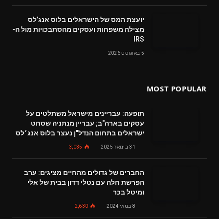
‬מצילה‭ ‬משפחות‭ ‬ועסקים‭ ‬מהסתבכויות‭ ‬מול‭ ‬ה-
IRS
5 באוגוסט 2026
MOST POPULAR
תופעה: עבריינים מישראל משתלטים על
עסקים בארה"ב; עבריין מנתניה שסחט
ישראלים בתחום הנדל"ן נעצר בלוס אנג׳לס
31 בינואר 2025
3,035
החברים של גדולים מהחיים מציגים: ערב
הפרשת חלה עם נטלי דדון בבית של אלי
ומיטל בכר
8 במאי 2024
2,630