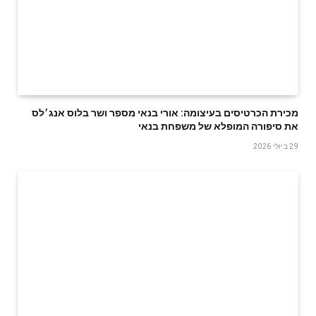
‬את‭ ‬סיפורה‭ ‬המופלא‭ ‬של‭ ‬משפחת‭ ‬בנאי
29 ביולי 2026