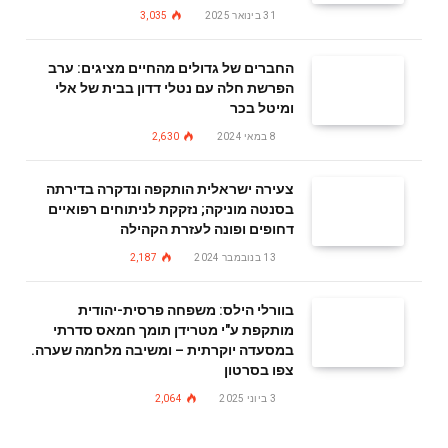
31 בינואר 2025
3,035
החברים של גדולים מהחיים מציגים: ערב
הפרשת חלה עם נטלי דדון בבית של אלי
ומיטל בכר
8 במאי 2024
2,630
צעירה ישראלית הותקפה ונדקרה בדירתה
בסנטה מוניקה; נזקקת לניתוחים רפואיים
דחופים ופונה לעזרת הקהילה
13 בנובמבר 2024
2,187
בוורלי הילס: משפחה פרסית-יהודית
מותקפת ע"י מטרידן תומך חמאס סדרתי
במסעדה יוקרתית – ומשיבה מלחמה שערה.
צפו בסרטון
3 ביוני 2025
2,064