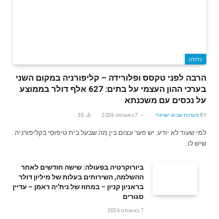
כלכלה
הרבה לפני טקסס ופלורידה – קליפורניה במקום השני
בערכי ההון העצמי על בתים: 627 אלף דולר בממוצע
על נכסים עם משכנתא
BY
מערכת שבוע ישראלי
7 באוגוסט 2026
30
למי שעוד לא יודע: יש פער עצום בין מה שבעל בית טיפוסי בקליפורניה
שיש לו…
ביורוקרטיה בפעולה: שישה חודשים לאחר
ההשלמה, השירותים בעלות של מיליון דולר
בראניון קניון – במחוז של נית'יה ראמן – עדיין
סגורים
7 באוגוסט 2026