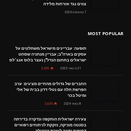
צווים נגד אזרחות מלידה
7 באוגוסט 2026
MOST POPULAR
תופעה: עבריינים מישראל משתלטים על
עסקים בארה"ב; עבריין מנתניה שסחט
ישראלים בתחום הנדל"ן נעצר בלוס אנג׳לס
31 בינואר 2025
3,035
החברים של גדולים מהחיים מציגים: ערב
הפרשת חלה עם נטלי דדון בבית של אלי
ומיטל בכר
8 במאי 2024
2,630
צעירה ישראלית הותקפה ונדקרה בדירתה
בסנטה מוניקה; נזקקת לניתוחים רפואיים
דחופים ופונה לעזרת הקהילה