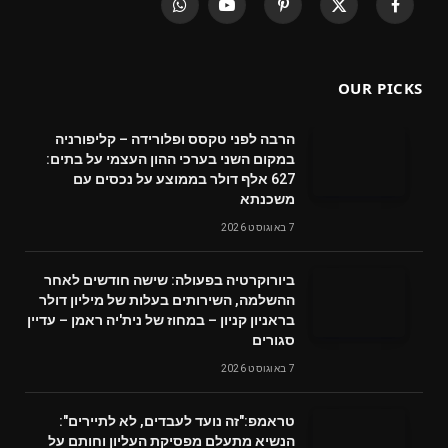
WhatsApp
YouTube
Pinterest
X
Facebook
(Twitter)
OUR PICKS
הרבה לפני טקסס ופלורידה – קליפורניה
במקום השני בערכי ההון העצמי על בתים:
627 אלף דולר בממוצע על נכסים עם
משכנתא
7 באוגוסט 2026
ביורוקרטיה בפעולה: שישה חודשים לאחר
ההשלמה, השירותים בעלות של מיליון דולר
בראניון קניון – במחוז של נית'יה ראמן – עדיין
סגורים
7 באוגוסט 2026
טראמפ:"זה נועד לעבדים, לא לתיירים":
הנשיא מתעלם מפסיקת העליון וחותם על