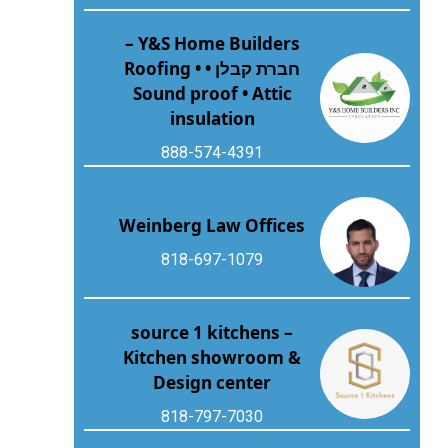
Y&S Home Builders –
חברת קבלן • Roofing •
Sound proof • Attic
insulation
888-574-4391
Weinberg Law Offices
818-697-1079
source 1 kitchens –
Kitchen showroom &
Design center
818-797-7030