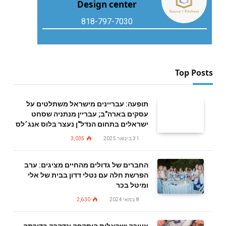
Design center
818-797-7030
Top Posts
תופעה: עבריינים מישראל משתלטים על
עסקים בארה"ב; עבריין מנתניה שסחט
ישראלים בתחום הנדל"ן נעצר בלוס אנג׳לס
31 בינואר 2025
3,035
החברים של גדולים מהחיים מציגים: ערב
הפרשת חלה עם נטלי דדון בבית של אלי
ומיטל בכר
8 במאי 2024
2,630
צעירה ישראלית הותקפה ונדקרה בדירתה