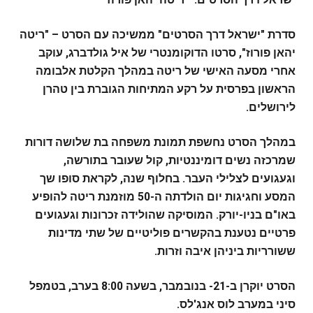
סדרת "ישראל דרך הסרטים" ממשיכה עם הסרט – "ריטה
יהאן פורוז", סרטו הדוקומנטרי של איל גולדברג, עוקב
אחרי מסעה האישי של ריטה במהלך הקלטת אלבומה
הראשון בפרסית על רקע המתיחות הגוברת בין טהרן
לירושלים.
במהלך הסרט נחשפת תמונת משפחה בת שלושה דורות
שמרכזה נשים דומיננטיות, קול שעובר בתורשה,
וגעגועים לצלילי העבר. בחלוף שנה, לקראת סופו שך
המסע וחגיגות יום הולדתה ה-50 מוזמנת ריטה להופיע
באו"ם בניו-יורק. המוסיקה שהולידה זכרונות וגעגועים
פרטיים נטענת בהקשרים פוליטיים של שתי מדינות
ששורריות ביניהן איבה וזרות.
הסרט יוקרן ב-21- בנובמבר, בשעה 8:00 בערב, בטמפל
סיני במערב לוס אנג'לס.