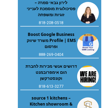
לירון גבאי סמרה –
פסיכולוגית מוסמכת לענייני
זוגיות ומשפחה
818-208-0518
Boost Google Business
Profile | EMS משרד שיווק
ופרסום
888-269-0404
דרושים אנשי מכירות לחברת
הום אימפרובמנט
וקונסטרקשן
818-613-3277
source 1 kitchens –
Kitchen showroom &