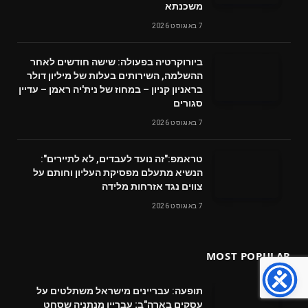
משכנתא
7 באוגוסט 2026
ביורוקרטיה בפעולה: שישה חודשים לאחר
ההשלמה, השירותים בעלות של מיליון דולר
בראניון קניון – במחוז של נית'יה ראמן – עדיין
סגורים
7 באוגוסט 2026
טראמפ:"זה נועד לעבדים, לא לתיירים":
הנשיא מתעלם מפסיקת העליון וחותם על
צווים נגד אזרחות מלידה
7 באוגוסט 2026
MOST POPULAR
תופעה: עבריינים מישראל משתלטים על
עסקים בארה"ב; עבריין מנתניה שסחט