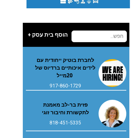
הוסף בית עסק +
‬20‭ ‬מייל
917-860-1729
פזית בר-לב מאמנת
לתקשורת וחיבור זוגי
818-451-5335