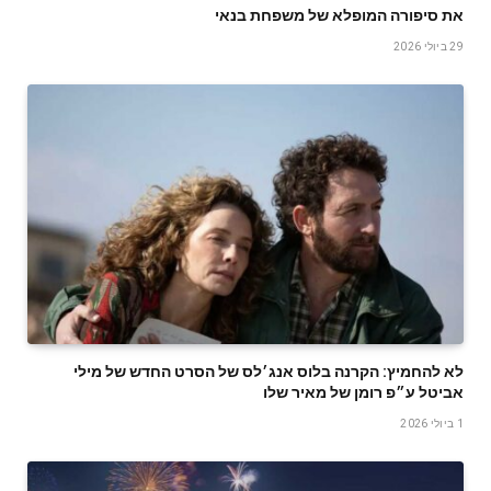
‬את‭ ‬סיפורה‭ ‬המופלא‭ ‬של‭ ‬משפחת‭ ‬בנאי
29 ביולי 2026
לא להחמיץ: הקרנה בלוס אנג׳לס של הסרט החדש של מילי
אביטל ע״פ רומן של מאיר שלו
1 ביולי 2026