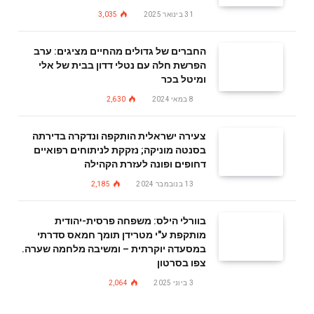
31 בינואר 2025
3,035
החברים של גדולים מהחיים מציגים: ערב
הפרשת חלה עם נטלי דדון בבית של אלי
ומיטל בכר
8 במאי 2024
2,630
צעירה ישראלית הותקפה ונדקרה בדירתה
בסנטה מוניקה; נזקקת לניתוחים רפואיים
דחופים ופונה לעזרת הקהילה
13 בנובמבר 2024
2,185
בוורלי הילס: משפחה פרסית-יהודית
מותקפת ע"י מטרידן תומך חמאס סדרתי
במסעדה יוקרתית – ומשיבה מלחמה שערה.
צפו בסרטון
3 ביוני 2025
2,064