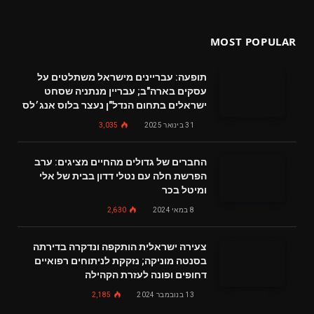
MOST POPULAR
תופעה: עבריינים מישראל משתלטים על
עסקים בארה"ב; עבריין מנתניה שסחט
ישראלים בתחום הנדל"ן נעצר בלוס אנג׳לס
31 בינואר 2025
3,035
החברים של גדולים מהחיים מציגים: ערב
הפרשת חלה עם נטלי דדון בבית של אלי
ומיטל בכר
8 במאי 2024
2,630
צעירה ישראלית הותקפה ונדקרה בדירתה
בסנטה מוניקה; נזקקת לניתוחים רפואיים
דחופים ופונה לעזרת הקהילה
13 בנובמבר 2024
2,185