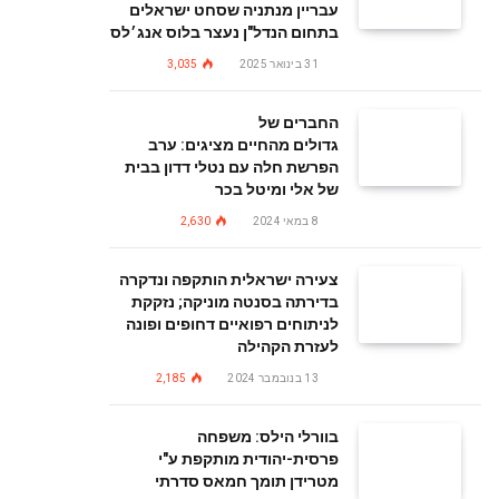
עבריין מנתניה שסחט ישראלים
בתחום הנדל"ן נעצר בלוס אנג׳לס
31 בינואר 2025
3,035
החברים של
גדולים מהחיים מציגים: ערב
הפרשת חלה עם נטלי דדון בבית
של אלי ומיטל בכר
8 במאי 2024
2,630
צעירה ישראלית הותקפה ונדקרה
בדירתה בסנטה מוניקה; נזקקת
לניתוחים רפואיים דחופים ופונה
לעזרת הקהילה
13 בנובמבר 2024
2,185
בוורלי הילס: משפחה
פרסית-יהודית מותקפת ע"י
מטרידן תומך חמאס סדרתי