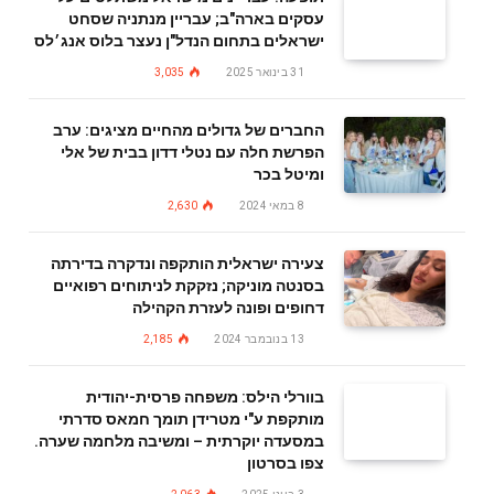
עסקים בארה"ב; עבריין מנתניה שסחט
ישראלים בתחום הנדל"ן נעצר בלוס אנג׳לס
31 בינואר 2025
3,035
החברים של גדולים מהחיים מציגים: ערב
הפרשת חלה עם נטלי דדון בבית של אלי
ומיטל בכר
8 במאי 2024
2,630
צעירה ישראלית הותקפה ונדקרה בדירתה
בסנטה מוניקה; נזקקת לניתוחים רפואיים
דחופים ופונה לעזרת הקהילה
13 בנובמבר 2024
2,185
בוורלי הילס: משפחה פרסית-יהודית
מותקפת ע"י מטרידן תומך חמאס סדרתי
במסעדה יוקרתית – ומשיבה מלחמה שערה.
צפו בסרטון