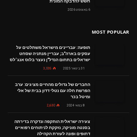
חשש להדבקה המונית
6 באוגוסט 2026
MOST POPULAR
תופעה: עבריינים מישראל משתלטים על
עסקים בארה"ב; עבריין מנתניה שסחט
ישראלים בתחום הנדל"ן נעצר בלוס אנג׳לס
31 בינואר 2025
3,035
החברים של גדולים מהחיים מציגים: ערב
הפרשת חלה עם נטלי דדון בבית של אלי
ומיטל בכר
8 במאי 2024
2,630
צעירה ישראלית הותקפה ונדקרה בדירתה
בסנטה מוניקה; נזקקת לניתוחים רפואיים
דחופים ופונה לעזרת הקהילה