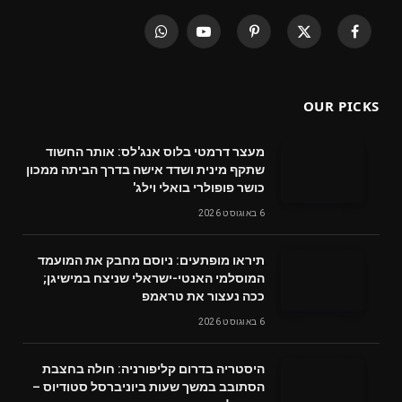
WhatsApp
YouTube
Pinterest
X
Facebook
(Twitter)
OUR PICKS
מעצר דרמטי בלוס אנג'לס: אותר החשוד
שתקף מינית ושדד אישה בדרך הביתה ממכון
כושר פופולרי בואלי וילג'
6 באוגוסט 2026
תיראו מופתעים: ניוסם מחבק את המועמד
המוסלמי האנטי-ישראלי שניצח במישיגן;
ככה נעצור את טראמפ
6 באוגוסט 2026
היסטריה בדרום קליפורניה: חולה בחצבת
הסתובב במשך שעות ביוניברסל סטודיוס –