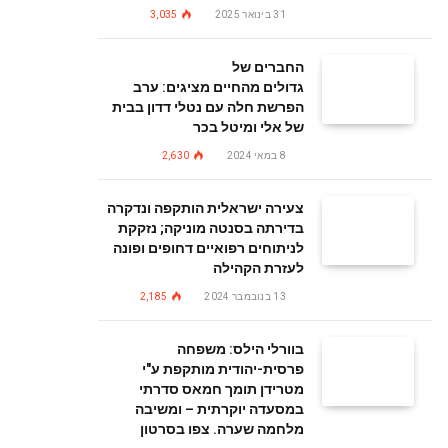
31 בינואר 2025
3,035
החברים של
גדולים מהחיים מציגים: ערב
הפרשת חלה עם נטלי דדון בבית
של אלי ומיטל בכר
8 במאי 2024
2,630
צעירה ישראלית הותקפה ונדקרה
בדירתה בסנטה מוניקה; נזקקת
לניתוחים רפואיים דחופים ופונה
לעזרת הקהילה
13 בנובמבר 2024
2,185
בוורלי הילס: משפחה
פרסית-יהודית מותקפת ע"י
מטרידן תומך חמאס סדרתי
במסעדה יוקרתית – ומשיבה
מלחמה שערה. צפו בסרטון