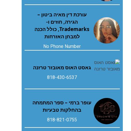
עורכת דין מאיה ביטון –
הגירה, חוזים ו-
Trademarks, כולל הכנה
למבחן האזרחות
No Phone Number
גאסט‭ ‬האוס‭ ‬מאובזר‭ ‬טרזנה
818-430-6537
עופר ברמי – ספר המתמחה
בהחלקות טבעיות
818-821-0755