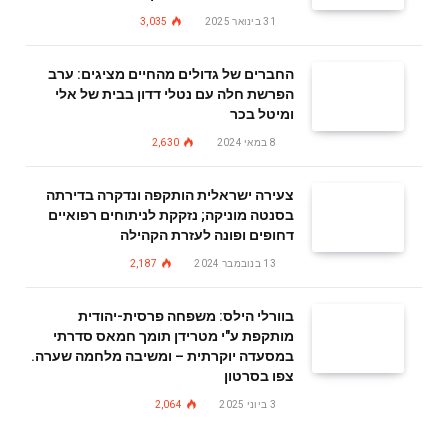
31 בינואר 2025
3,035
החברים של גדולים מהחיים מציגים: ערב
הפרשת חלה עם נטלי דדון בבית של אלי
ומיטל בכר
8 במאי 2024
2,630
צעירה ישראלית הותקפה ונדקרה בדירתה
בסנטה מוניקה; נזקקת לניתוחים רפואיים
דחופים ופונה לעזרת הקהילה
13 בנובמבר 2024
2,187
בוורלי הילס: משפחה פרסית-יהודית
מותקפת ע"י מטרידן תומך חמאס סדרתי
במסעדה יוקרתית – ומשיבה מלחמה שערה.
צפו בסרטון
3 ביוני 2025
2,064