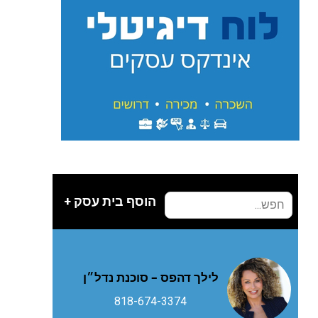
הוסף בית עסק +
לילך דהפס – סוכנת נדל״ן
818-674-3374