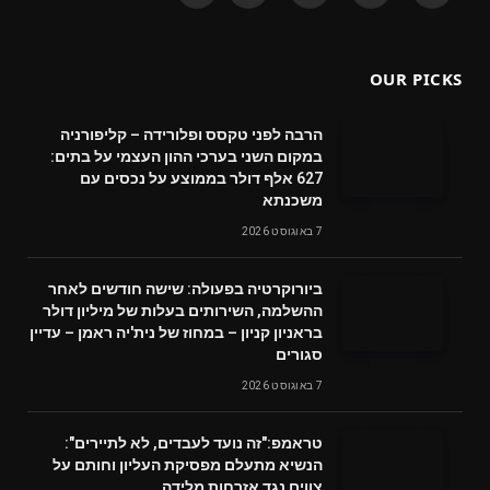
(Twitter)
OUR PICKS
הרבה לפני טקסס ופלורידה – קליפורניה
במקום השני בערכי ההון העצמי על בתים:
627 אלף דולר בממוצע על נכסים עם
משכנתא
7 באוגוסט 2026
ביורוקרטיה בפעולה: שישה חודשים לאחר
ההשלמה, השירותים בעלות של מיליון דולר
בראניון קניון – במחוז של נית'יה ראמן – עדיין
סגורים
7 באוגוסט 2026
טראמפ:"זה נועד לעבדים, לא לתיירים":
הנשיא מתעלם מפסיקת העליון וחותם על
צווים נגד אזרחות מלידה