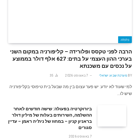
כלכלה
הרבה לפני טקסס ופלורידה – קליפורניה במקום השני
בערכי ההון העצמי על בתים: 627 אלף דולר בממוצע
על נכסים עם משכנתא
BY
מערכת שבוע ישראלי
7 באוגוסט 2026
35
למי שעוד לא יודע: יש פער עצום בין מה שבעל בית טיפוסי בקליפורניה
שיש לו…
ביורוקרטיה בפעולה: שישה חודשים לאחר
ההשלמה, השירותים בעלות של מיליון דולר
בראניון קניון – במחוז של נית'יה ראמן – עדיין
סגורים
7 באוגוסט 2026