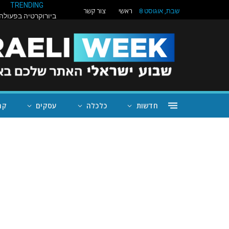
TRENDING
ראשי
צור קשר
שבת, אוגוסט 8
חדשות
כלכלה
עסקים
קה