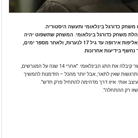
 ברמן תשפוט משחק כדורגל בינלאומי ותעשה היסטוריה.
לת משחק כדורגל בינלאומי. המשחק שתשפוט יהיה
בין צפון אירלנד למונטנגרו במסגרת מוקדמות אליפות אירופה עד גיל 17 לנערות, ולאחר מספר ימים,
 נחשף בידיעות אחרונות.
ברמן שיתפה בהתרגשות לפני מספר שבועות כאשר קיבלה את התג הבינלאומי. "אחרי 14 שנה על המגרשים,
 התרגשות שאין לתאר, אבל יותר מהכל – הזדמנות להמשיך
יצב אותי. איזו דרך מדהימה להתחיל פרק חדש".
שזו רק ההתחלה".