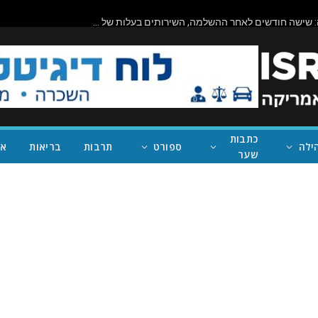
ביורוקרטיה בפעולה: שישה חודשים לאחר ההשלמה, השירותים בעלות של מיליון דולר בראניון קניון – במחוז של נית'יה ראמן – עדיין סגורים
כתבות
ילה
ספורט
תרבות
בריאות
אי
שער