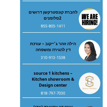
‬2‭ ‬סלזמנים
855-805-1411
הילה זוהר ג׳ייקוב – עורכת
דין להגירה ומשפחה
310-913-1538
source 1 kitchens –
Kitchen showroom &
Design center
818-797-7030
עורך דין אדוארד (אדי)