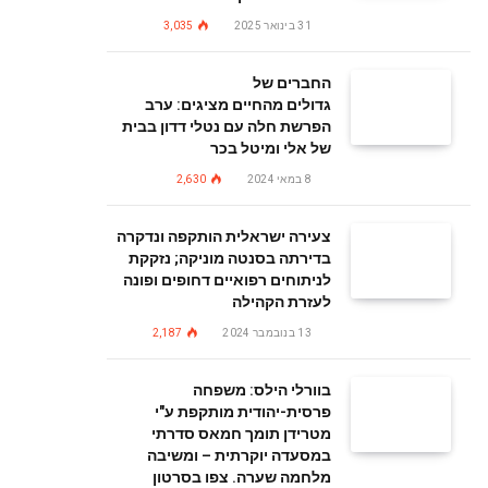
31 בינואר 2025
3,035
החברים של
גדולים מהחיים מציגים: ערב
הפרשת חלה עם נטלי דדון בבית
של אלי ומיטל בכר
8 במאי 2024
2,630
צעירה ישראלית הותקפה ונדקרה
בדירתה בסנטה מוניקה; נזקקת
לניתוחים רפואיים דחופים ופונה
לעזרת הקהילה
13 בנובמבר 2024
2,187
בוורלי הילס: משפחה
פרסית-יהודית מותקפת ע"י
מטרידן תומך חמאס סדרתי
במסעדה יוקרתית – ומשיבה
מלחמה שערה. צפו בסרטון