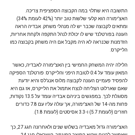
התשובה היא שתלוי במה הקבוצה הספציפית צריכה.
האצ'ימורה הוא קלעי שלשות טוב יותר (42% לעומת 34%)
ומתאים לקבוצה שכבר יש לה מנהלי משחק. אבדיה הראה
העונה בפורטלנד שיש לו יכולת לנהל התקפה ולקחת אחריות,
הזדמנות שכנראה לא היה מקבל אם היה משחק בקבוצה כמו
הלייקרס.
הלילה יהיה המשחק החמישי בין האצ'ימורה לאבדיה, כאשר
המאזן עומד על 0:4 לטובת היפני והלייקרס. פורטלנד הספיקה
להפסיד פעמיים העונה לקבוצה מלוס אנג'לס והיא יודעת
שאם שארלוט הצליחה לנצח אתמול את הלייקרס, אז גם היא
מסוגלת לכך. במפגשים ביניהם אבדיה עומד על 13.5 נקודות,
פחות מה-14 של האצ'ימורה, אך עולה עליו עם 7.8 כדורים
חוזרים (לעומת 5.7) ו-3.3 אסיסטים (לעומת 1.8).
האצ'ימורה גדול מאבדיה בשלוש שנים ולאחרונה חגג 27, כך
שאפשר להניח שהוא המוצר המוגמר. הישראלי חגג 24