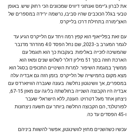
את לברון ג'יימס ואנתוני דיוויס שמכוונים הכי רחוק שיש. באופן
טבעי בגלל הכוכבים שהיו סביבו, נרשמה ירידה במספרים של
האצ'ימורה בתחילת דרכו בלייקרס.
עם זאת בפלייאוף הוא קפץ רמה ויחד עם הלייקרס הגיע עד
לגמר המערב ב-2023, שם נחל הפסד 4:0 מהדהד מדנבר
שהמשיכה לזכייה באליפות. בעקבות כך הוא תוגמל עם
הארכת חוזה בסך 51 מיליון דולר לשלוש שנים ומאז הוא
ממשיך במגמת השיפור. למרות השינויים התכופים בסגל הוא
מצא מקום בחמישייה של הלייקרס. בזמן הזה גם אבדיה עלה
במספרים, אך וושינגטון נחלשה. בעונה שעברה הוויזארדס עם
אבדיה היו הקבוצה השנייה בחולשתה בליגה עם מאזן 67-15,
ניצחון אחד מעל דטרויט. העונה, ללא הישראלי שעבר
לפורטלנד, הם הקבוצה החלשה ביותר עם תשעה ניצחונות
ו-45 הפסדים עד כה.
עכשיו כשהשניים מחוץ לוושינגטון, אפשר להשוות ביניהם