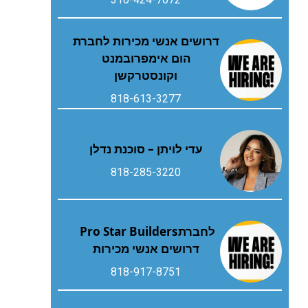
דרושים אנשי מכירות לחברת
הום אימפרובמנט
וקונסטרקשן
818-613-3277
עדי לויתן – סוכנת נדלן
818-285-3220
לחברת‭ ‬Pro Star Builders‭
‬דרושים‭ ‬אנשי‭ ‬מכירות
818-917-8751