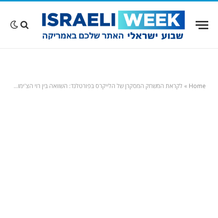
Home
»
לקראת המשחק המסקרן של הלייקרס בפורטלנד: השוואה בין רוי הצ'ימורה ודני אבדיה – שבילו בתחילת הקריירה ביחד בוושינגטון