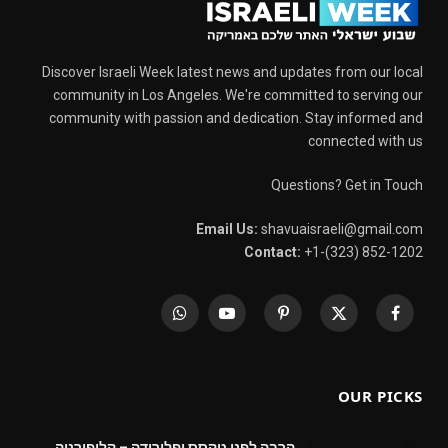
Discover Israeli Week latest news and updates from our local
community in Los Angeles. We're committed to serving our
community with passion and dedication. Stay informed and
connected with us
Questions? Get in Touch
Email Us:
shavuaisraeli@gmail.com
Contact:
+1-(323) 852-1202
WhatsApp
YouTube
Pinterest
X
Facebook
(Twitter)
OUR PICKS
הרבה לפני טקסס ופלורידה – קליפורניה