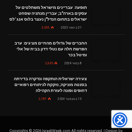
תופעה: עבריינים מישראל משתלטים על
עסקים בארה"ב; עבריין מנתניה שסחט
ישראלים בתחום הנדל"ן נעצר בלוס אנג׳לס
31 בינואר 2025
3,035
החברים של גדולים מהחיים מציגים: ערב
הפרשת חלה עם נטלי דדון בבית של אלי
ומיטל בכר
8 במאי 2024
2,630
צעירה ישראלית הותקפה ונדקרה בדירתה
בסנטה מוניקה; נזקקת לניתוחים רפואיים
דחופים ופונה לעזרת הקהילה
13 בנובמבר 2024
2,187
Copyrights © 2026 IsraeliWeek.com All rights reserved. | Design by