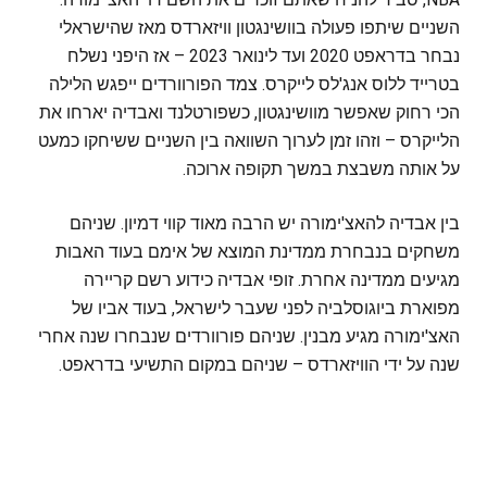
השניים שיתפו פעולה בוושינגטון וויזארדס מאז שהישראלי
נבחר בדראפט 2020 ועד לינואר 2023 – אז היפני נשלח
בטרייד ללוס אנג'לס לייקרס. צמד הפורוורדים ייפגש הלילה
הכי רחוק שאפשר מוושינגטון, כשפורטלנד ואבדיה יארחו את
הלייקרס – וזהו זמן לערוך השוואה בין השניים ששיחקו כמעט
על אותה משבצת במשך תקופה ארוכה.
בין אבדיה להאצ'ימורה יש הרבה מאוד קווי דמיון. שניהם
משחקים בנבחרת ממדינת המוצא של אימם בעוד האבות
מגיעים ממדינה אחרת. זופי אבדיה כידוע רשם קריירה
מפוארת ביוגוסלביה לפני שעבר לישראל, בעוד אביו של
האצ'ימורה מגיע מבנין. שניהם פורוורדים שנבחרו שנה אחרי
שנה על ידי הוויזארדס – שניהם במקום התשיעי בדראפט.