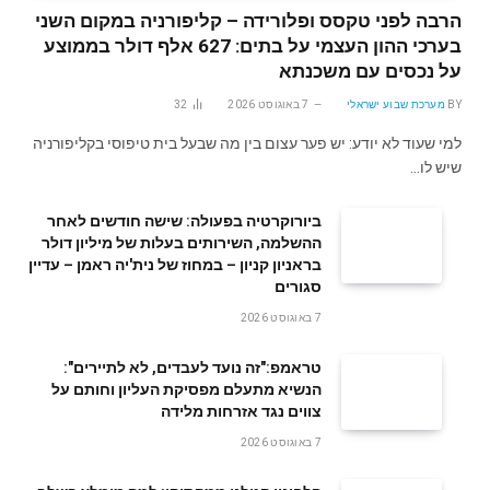
הרבה לפני טקסס ופלורידה – קליפורניה במקום השני
בערכי ההון העצמי על בתים: 627 אלף דולר בממוצע
על נכסים עם משכנתא
BY
מערכת שבוע ישראלי
7 באוגוסט 2026
32
למי שעוד לא יודע: יש פער עצום בין מה שבעל בית טיפוסי בקליפורניה
שיש לו…
ביורוקרטיה בפעולה: שישה חודשים לאחר
ההשלמה, השירותים בעלות של מיליון דולר
בראניון קניון – במחוז של נית'יה ראמן – עדיין
סגורים
7 באוגוסט 2026
טראמפ:"זה נועד לעבדים, לא לתיירים":
הנשיא מתעלם מפסיקת העליון וחותם על
צווים נגד אזרחות מלידה
7 באוגוסט 2026