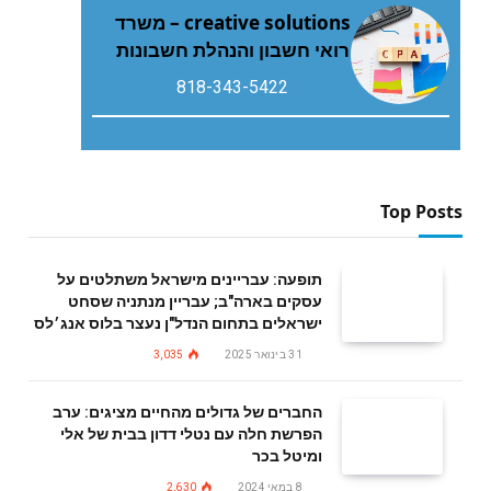
creative solutions – משרד
רואי חשבון והנהלת חשבונות
818-343-5422
Top Posts
תופעה: עבריינים מישראל משתלטים על
עסקים בארה"ב; עבריין מנתניה שסחט
ישראלים בתחום הנדל"ן נעצר בלוס אנג׳לס
31 בינואר 2025
3,035
החברים של גדולים מהחיים מציגים: ערב
הפרשת חלה עם נטלי דדון בבית של אלי
ומיטל בכר
8 במאי 2024
2,630