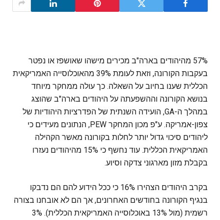
57% מהיהודים בארה"ב מכירים מישהו שאושפז או נפטר
בעקבות הקורונה, וזאת לעומת 39% מהאוכלוסייה האמריקאית
הכללית שענו בחיוב על השאלה. כך עולה ממחקר מיוחד
בנושא הקורונה וההשפעתה על היהודים בארה"ב שהוצג
במהלך ה-GA, הועידה השנתית של הפדרציות היהודיות של
צפון-אמריקה. ע"פ מכון המחקר PEW, הנתונים מעידים כי
ליהודים סיכוי גדול יותר לחלות בקורונה מאשר הקהילה
האמריקאית הכללית. עוד נחשף כי 15% מהיהודים נעזרו
בקבלת מזון מארגוני צדקה וסיוע.
בקרב היהודים הצהירו 16% כי ככל הידוע להם הם נדבקו
בנגיף הקורונה בחודשים האחרונים, אך הם לא אובחנו בצורה
רשמית (מול 13% באוכלוסייה האמריקאית הכללית). 3%