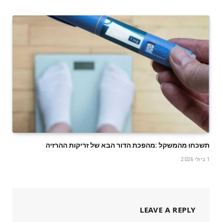
תשכחו‭ ‬מהמשקל‭: ‬מהפכת‭ ‬הדור‭ ‬הבא‭ ‬של‭ ‬זריקות‭ ‬ההרזיה
1 ביולי 2026
LEAVE A REPLY