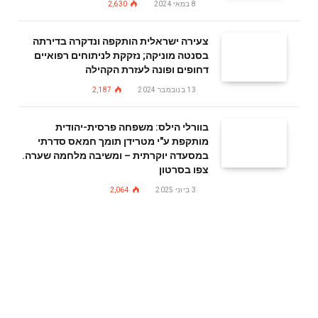
8 במאי 2024
2,630
צעירה ישראלית הותקפה ונדקרה בדירתה
בסנטה מוניקה; נזקקת לניתוחים רפואיים
דחופים ופונה לעזרת הקהילה
13 בנובמבר 2024
2,187
בוורלי הילס: משפחה פרסית-יהודית
מותקפת ע"י מטרידן תומך חמאס סדרתי
במסעדה יוקרתית – ומשיבה מלחמה שערה.
צפו בסרטון
3 ביוני 2025
2,064