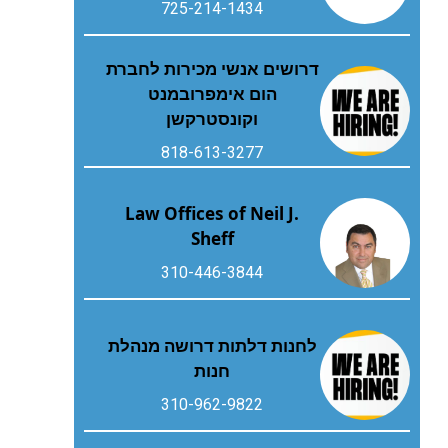
725-214-1434
דרושים אנשי מכירות לחברת
הום אימפרובמנט
וקונסטרקשן
818-613-3277
Law Offices of Neil J.
Sheff
310-446-3844
לחנות דלתות דרושה מנהלת
חנות
310-962-9822