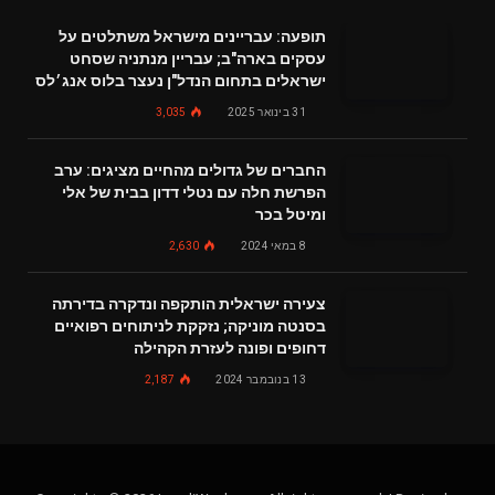
תופעה: עבריינים מישראל משתלטים על
עסקים בארה"ב; עבריין מנתניה שסחט
ישראלים בתחום הנדל"ן נעצר בלוס אנג׳לס
31 בינואר 2025
3,035
החברים של גדולים מהחיים מציגים: ערב
הפרשת חלה עם נטלי דדון בבית של אלי
ומיטל בכר
8 במאי 2024
2,630
צעירה ישראלית הותקפה ונדקרה בדירתה
בסנטה מוניקה; נזקקת לניתוחים רפואיים
דחופים ופונה לעזרת הקהילה
13 בנובמבר 2024
2,187