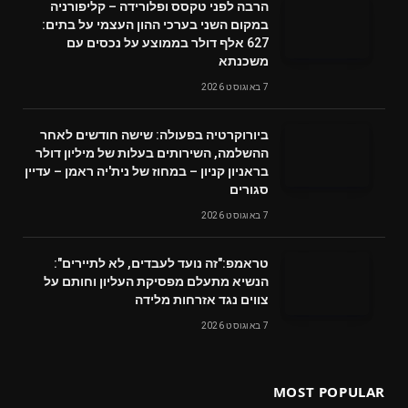
הרבה לפני טקסס ופלורידה – קליפורניה
במקום השני בערכי ההון העצמי על בתים:
627 אלף דולר בממוצע על נכסים עם
משכנתא
7 באוגוסט 2026
ביורוקרטיה בפעולה: שישה חודשים לאחר
ההשלמה, השירותים בעלות של מיליון דולר
בראניון קניון – במחוז של נית'יה ראמן – עדיין
סגורים
7 באוגוסט 2026
טראמפ:"זה נועד לעבדים, לא לתיירים":
הנשיא מתעלם מפסיקת העליון וחותם על
צווים נגד אזרחות מלידה
7 באוגוסט 2026
MOST POPULAR