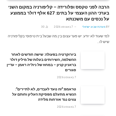
הרבה לפני טקסס ופלורידה – קליפורניה במקום השני
בערכי ההון העצמי על בתים: 627 אלף דולר בממוצע
על נכסים עם משכנתא
BY
מערכת שבוע ישראלי
7 באוגוסט 2026
30
למי שעוד לא יודע: יש פער עצום בין מה שבעל בית טיפוסי בקליפורניה
שיש לו…
ביורוקרטיה בפעולה: שישה חודשים לאחר
ההשלמה, השירותים בעלות של מיליון דולר
בראניון קניון – במחוז של נית'יה ראמן – עדיין
סגורים
7 באוגוסט 2026
טראמפ:"זה נועד לעבדים, לא לתיירים":
הנשיא מתעלם מפסיקת העליון וחותם על
צווים נגד אזרחות מלידה
7 באוגוסט 2026