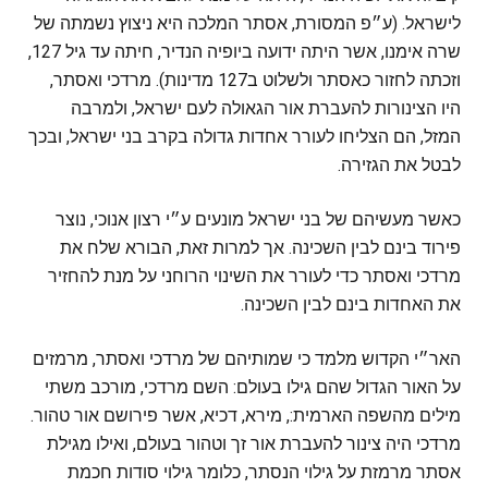
לישראל. (ע״פ המסורת, אסתר המלכה היא ניצוץ נשמתה של
שרה אימנו, אשר היתה ידועה ביופיה הנדיר, חיתה עד גיל 127,
וזכתה לחזור כאסתר ולשלוט ב127 מדינות). מרדכי ואסתר,
היו הצינורות להעברת אור הגאולה לעם ישראל, ולמרבה
המזל, הם הצליחו לעורר אחדות גדולה בקרב בני ישראל, ובכך
לבטל את הגזירה.
כאשר מעשיהם של בני ישראל מונעים ע״י רצון אנוכי, נוצר
פירוד בינם לבין השכינה. אך למרות זאת, הבורא שלח את
מרדכי ואסתר כדי לעורר את השינוי הרוחני על מנת להחזיר
את האחדות בינם לבין השכינה.
האר״י הקדוש מלמד כי שמותיהם של מרדכי ואסתר, מרמזים
על האור הגדול שהם גילו בעולם: השם מרדכי, מורכב משתי
מילים מהשפה הארמית:, מירא, דכיא, אשר פירושם אור טהור.
מרדכי היה צינור להעברת אור זך וטהור בעולם, ואילו מגילת
אסתר מרמזת על גילוי הנסתר, כלומר גילוי סודות חכמת