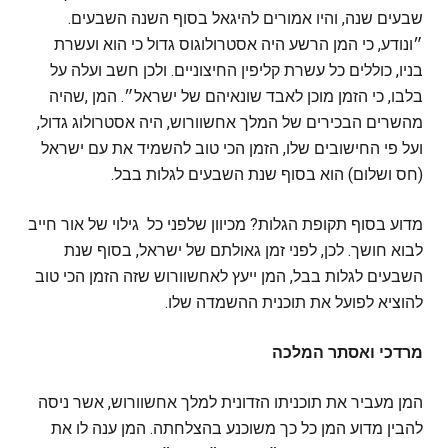
שבעים שנה, והיו אמורים להיגאל בסוף השנה השבעים.
״ונודע, כי המן הרשע היה אסטרולוגוס גדול כי הוא ועשרת
בניו, כוללים כל עשרת קליפין החיצוניים. ולכן חשב ועלה על
בלבו, כי הזמן מוכן לאבד שונאיהם של ישראל״. המן ,שהיה
מהשרים הבכירים של המלך אחשוורוש, היה אסטרולוג גדול,
ועל פי החישובים שלו, הזמן הכי טוב להשמיד את עם ישראל
(חס ושלום) הוא בסוף שנת השבעים לגלות בבל.
מדוע בסוף תקופת הגלות? מכיוון שלפני כל גילוי של אור חייב
לבוא חושך. לכן, לפני זמן גאולתם של ישראל, בסוף שנת
השבעים לגלות בבל, המן ייעץ לאחשוורוש שזה הזמן הכי טוב
להוציא לפועל את תוכנית ההשמדה שלו.
מרדכי ואסתר המלכה
המן מעביר את תוכניתו הזדונית למלך אחשוורוש, אשר ניסה
להבין מדוע המן כל כך משוכנע בהצלחתה. המן ענה לו את