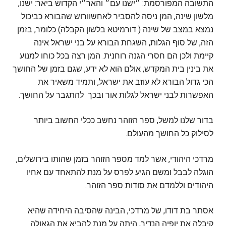
התשובה המפורסמת: ״ישנו עם״ והאר״י הקדוש ביאר: ישנו,
מלשון שינה, המן ניסה להסביר לאחשוורוש שהבורא כביכול
נמצא במצב של שינה ( דורמיטא בלשון הקבלה) כלומר, בזמן
הזה, של סוף הגלות, השגחת הבורא על בני ישראל אינה
קיימת ולכן הם חסרי הגנה רוחנית. המן רצה בכל כוחו למנוע
את בינין בית המקדש, אולם הוא לא ידע, שגם בזמן של החושך
הכי גדול הבורא לא עוזב את ישראל, ותמיד משאיר את
האפשרות לבני ישראל לגלות אור ובכך להתגבר על החושך.
בדור שלנו למשל, ספר הזוהר נחשב ככלי החשוב ביותר
לסילוק כל החושך מהעולם.
מרדכי היהודי, אשר למד מספר הזוהר בזמן שהותו בירושלים,
הוגלה לבבל ומשם הגיע לפרס על מנת להתאחד עם אחיו
היהודים וללמדם את סודות ספר הזוהר.
אסתר בת דודו, של מרדכי, הבינה שהסיבה היחידה שהיא
קיבלה את יופיה הנדיר, היתה על מנת להביא את הגאולה