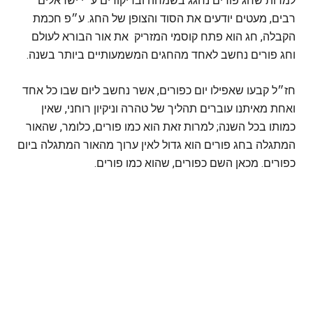
למרות שחג פורים נחגג בשמחה ובריקודים ע״י ישראלים
רבים, מעטים יודעים את הסוד והצופן של החג. ע״פ חכמת
הקבלה, חג הוא פתח קוסמי המזריק את אור הבורא לעולם
וחג פורים נחשב לאחד מהחגים המשמעותיים ביותר בשנה.
חז״ל קבעו שאפילו יום כפורים, אשר נחשב ליום שבו כל אחד
ואחת מאיתנו עוברים תהליך של טהרה וניקיון רוחני, שאין
כמותו בכל השנה; למרות זאת הוא כמו פורים, כלומר, שהאור
המתגלה בחג פורים הוא גדול לאין ערוך מהאור המתגלה ביום
כפורים. מכאן השם כפורים, שהוא כמו פורים.