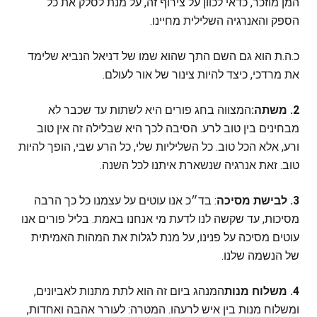
המן מוזכר, כדאי לכוון על צירוף זה, על מנת לסלק את כל
הספק והאנרגיה השלילית מחיינו.
כ.ה.ת הוא גם השם התך שהוא שמו של דניאל הנביא שלימד
את מרדכי, כיצד להיות צינור של אור לעולם.
2. משתה:
המצווה בחג פורים היא לשתות עד שכבר לא
מבחינים בין טוב לרע. הסיבה לכך היא שבלילה זה אין טוב
ורע, אלא הכל טוב. כל השליליות שלי, כל הרע שבי, הופך להיות
טוב. זאת אנרגיה שנשארת איתנו לכל השנה.
3. לבישת מסיכה
: בד״כ אנו עוטים על עצמנו כל כך הרבה
מסיכות, עד שקשה לנו לדעת מי אנחנו באמת. בליל פורים אנו
עוטים מסיכה על פנינו, על מנת לגלות את המהות האמיתית
של הנשמה שלנו.
4. משלוח מנות
המנהג ביום זה הוא לתת מתנות לאביונים,
ומשלוח מנות בין איש לרעהו. המטרה: לעורר אהבה ואחדות,