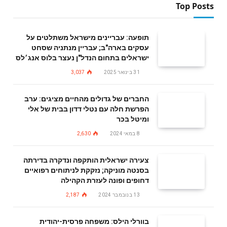
Top Posts
תופעה: עבריינים מישראל משתלטים על
עסקים בארה"ב; עבריין מנתניה שסחט
ישראלים בתחום הנדל"ן נעצר בלוס אנג׳לס
31 בינואר 2025
3,037
החברים של גדולים מהחיים מציגים: ערב
הפרשת חלה עם נטלי דדון בבית של אלי
ומיטל בכר
8 במאי 2024
2,630
צעירה ישראלית הותקפה ונדקרה בדירתה
בסנטה מוניקה; נזקקת לניתוחים רפואיים
דחופים ופונה לעזרת הקהילה
13 בנובמבר 2024
2,187
בוורלי הילס: משפחה פרסית-יהודית