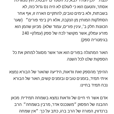
לנצח: ״לכן לעתיד לבא, כל הספרים יתבטלו, חוץ ממגילת
אסתר, והטעם הוא כי לעולם לא היה נס גדול כזה, לא
בשבתות, ולא בימים טובים, להתקיים הארה זו, אף אחר
הסתלקות המוחין מן הנקבה, אלא רק בימי פורים״ (שער
הכוונות חלק ב׳, עינין פורים, עמוד שלא). מכיוון שהמן הוא
מזרע עמלק, אשר מקושר לכח של ספק (עמלק= 240
בגימטריה ספק).
האור המתגלה בפורים הוא אור אשר מסוגל למחוק את כל
הספקות שלנו לכל השנה.
ההיפך מהספק זאת וודאות, הידיעה שהאור של הבורא נמצא
איתי תמיד, בזמנים טובים ובזמנים קשים, האור של הבורא
נכח תמיד בחיינו.
אדם אשר חי חיים של וודאות נמצא בשמחה תמידית. מכאן
ההבנה של הפסוק ״משנכנס אדר, מרבין בשמחה״. הרב
ברנדווין, המורה של הרב ברג, כתב על כך: ״אין שמחה