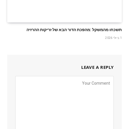
תשכחו‭ ‬מהמשקל‭: ‬מהפכת‭ ‬הדור‭ ‬הבא‭ ‬של‭ ‬זריקות‭ ‬ההרזיה
1 ביולי 2026
LEAVE A REPLY