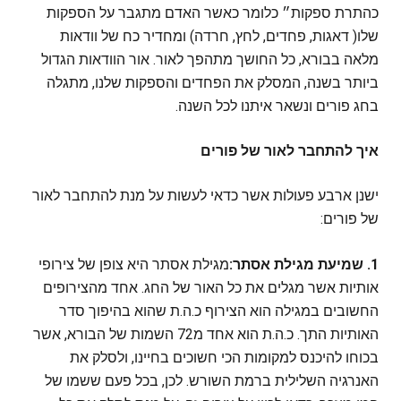
כהתרת ספקות״ כלומר כאשר האדם מתגבר על הספקות
שלו( דאגות, פחדים, לחץ, חרדה) ומחדיר כח של וודאות
מלאה בבורא, כל החושך מתהפך לאור. אור הוודאות הגדול
ביותר בשנה, המסלק את הפחדים והספקות שלנו, מתגלה
בחג פורים ונשאר איתנו לכל השנה.
איך להתחבר לאור של פורים
ישנן ארבע פעולות אשר כדאי לעשות על מנת להתחבר לאור
של פורים:
1. שמיעת מגילת אסתר:
מגילת אסתר היא צופן של צירופי
אותיות אשר מגלים את כל האור של החג. אחד מהצירופים
החשובים במגילה הוא הצירוף כ.ה.ת שהוא בהיפוך סדר
האותיות התך. כ.ה.ת הוא אחד מ72 השמות של הבורא, אשר
בכוחו להיכנס למקומות הכי חשוכים בחיינו, ולסלק את
האנרגיה השלילית ברמת השורש. לכן, בכל פעם ששמו של