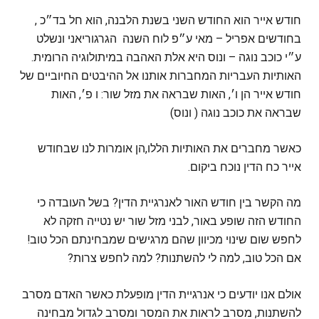
חודש אייר הוא החודש השני בשנת הלבנה, הוא חל בד״כ ,
בחודשים אפריל – מאי ע״פ לוח השנה הגרגוריאני ונשלט
ע״י כוכב נוגה – ונוס היא אלת האהבה במיתולוגיה הרומית.
האותיות העבריות המחברות אותנו אל ההיבטים החיוביים של
חודש אייר הן ו׳, האות שבראה את מזל שור: ו פ׳, האות
שבראה את כוכב נוגה ( ונוס)
כאשר מחברים את האותיות הללו,הן אומרות לנו שבחודש
אייר כח הדין נוכח ביקום.
מה הקשר בין חודש האור לאנרגיית הדין? בשל העובדה כי
החודש הזה שופע באור, לבני מזל שור יש נטייה חזקה לא
לחפש שום שינוי מכיוון שהם מרגישים שמבחינתם הכל טוב!
אם הכל טוב, למה לי להשתנות? למה לחפש צרות?
אולם אנו יודעים כי אנרגיית הדין מופעלת כאשר האדם מסרב
להשתנות, מסרב לראות את המסר ומסרב לגדול מבחינה