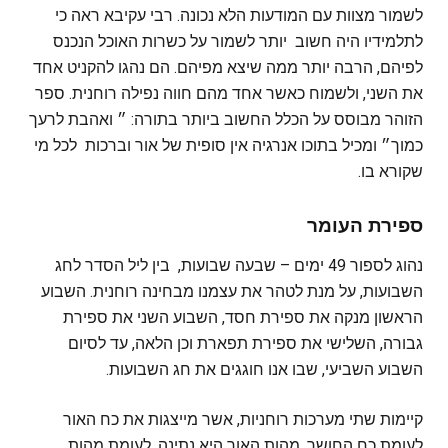
לשמור מצוות עם המודעות הלא נכונה. רבי עקיבא ראה כי
לתלמידיו היה חשוב יותר לשמור על כשרות האוכל הנכנס
לפיהם, הרבה יותר ממה שיצא מפיהם. הם נהגו להקניט אחד
את השני, ולשמוח כאשר אחד מהם חווה נפילה רוחנית. ספר
הזוהר מבוסס על הכלל החשוב ביותר בתורה: ״ ואהבת לרעך
כמוך״ ומכיל בתוכו אנרגיה אין סופית של אור וברכות לכל מי
שקורא בו.
ספירת העומר
נהוג לספור 49 ימים – שבעה שבועות, בין ליל הסדר לחג
השבועות, על מנת לטהר את עצמנו מבחינה רוחנית. השבוע
הראשון מנקה את ספירת חסד, השבוע השני את ספירת
גבורה, השלישי את ספירת תפארת וכן הלאה, עד לסיום
השבוע השביעי, שבו אנו חוגגים את חג השבועות.
קיימות שתי מערכות רוחניות, אשר מייצגות את כח האור
לעומת כח החושך. מהות האור היא נתינה, לעומת מהות