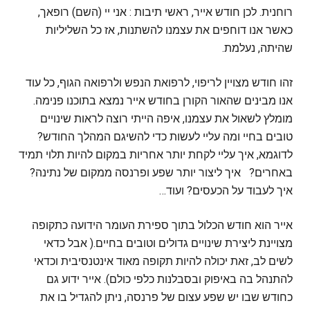
רוחנית. לכן חודש אייר, ראשי תיבות : אני יי (השם) רופאך,
כאשר אנו דוחפים את עצמנו להשתנות, אז כל השליליות
שהיתה, נעלמת.
זהו חודש מצויין לריפוי, לרפואת הנפש ולרפואה הגוף, כל עוד
אנו מבינים שהאור הקורן בחודש אייר נמצא בתוכנו פנימה.
מומלץ לשאול את עצמנו, איפה הייתי רוצה לראות שינויים
טובים בחיי ומה עליי לעשות כדי להשיגם המהלך החודש?
לדוגמא, איך עליי לקחת יותר אחריות במקום להיות תלוי תמיד
באחרים? איך ליצור יותר שפע ופרנסה ממקום של נתינה?
איך לעבוד על הכעסים? ועוד…
אייר הוא חודש הכלול בתוך ספירת העומר הידועה כתקופה
מצויינת ליצירת שינויים גדולים וטובים בחיים.( אבל כדאי
לשים לב, זאת יכולה להיות תקופה מאוד אינטנסיבית וכדאי
להתנהל בה באיפוק ובסבלנות כלפי כולם). אייר ידוע גם
כחודש שבו יש שפע עצום של פרנסה, ניתן להגדיל בו את