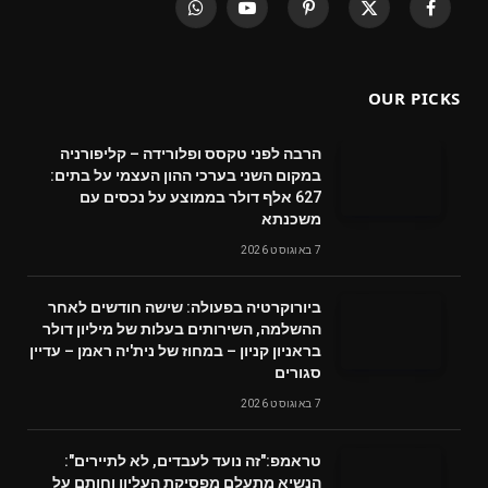
WhatsApp
YouTube
Pinterest
X
Facebook
(Twitter)
OUR PICKS
הרבה לפני טקסס ופלורידה – קליפורניה
במקום השני בערכי ההון העצמי על בתים:
627 אלף דולר בממוצע על נכסים עם
משכנתא
7 באוגוסט 2026
ביורוקרטיה בפעולה: שישה חודשים לאחר
ההשלמה, השירותים בעלות של מיליון דולר
בראניון קניון – במחוז של נית'יה ראמן – עדיין
סגורים
7 באוגוסט 2026
טראמפ:"זה נועד לעבדים, לא לתיירים":
הנשיא מתעלם מפסיקת העליון וחותם על