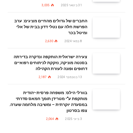
31 בינואר 2025
3,035
החברים של גדולים מהחיים מציגים: ערב
הפרשת חלה עם נטלי דדון בבית של אלי
ומיטל בכר
8 במאי 2024
2,630
צעירה ישראלית הותקפה ונדקרה בדירתה
בסנטה מוניקה; נזקקת לניתוחים רפואיים
דחופים ופונה לעזרת הקהילה
13 בנובמבר 2024
2,187
בוורלי הילס: משפחה פרסית-יהודית
מותקפת ע"י מטרידן תומך חמאס סדרתי
במסעדה יוקרתית – ומשיבה מלחמה שערה.
צפו בסרטון
3 ביוני 2025
2,064