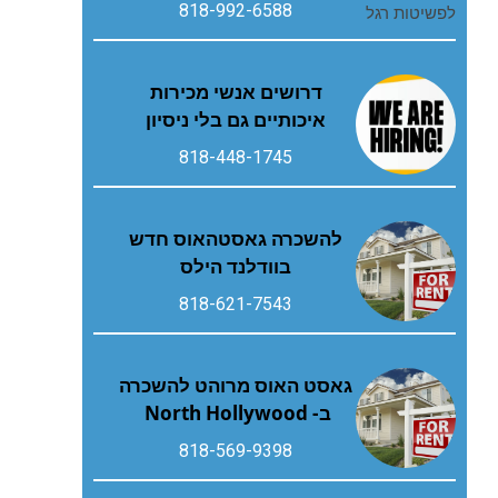
818-992-6588
דרושים אנשי מכירות
איכותיים גם בלי ניסיון
818-448-1745
להשכרה גאסטהאוס חדש
בוודלנד הילס
818-621-7543
גאסט האוס מרוהט להשכרה
ב- North Hollywood
818-569-9398