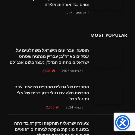
צווים נגד אזרחות מלידה
7 באוגוסט 2026
MOST POPULAR
תופעה: עבריינים מישראל משתלטים על
עסקים בארה"ב; עבריין מנתניה שסחט
ישראלים בתחום הנדל"ן נעצר בלוס אנג׳לס
31 בינואר 2025
3,035
החברים של גדולים מהחיים מציגים: ערב
הפרשת חלה עם נטלי דדון בבית של אלי
ומיטל בכר
8 במאי 2024
2,630
צעירה ישראלית הותקפה ונדקרה בדירתה
בסנטה מוניקה; נזקקת לניתוחים רפואיים