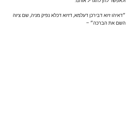
ולאפשר להן להגדיל אותנו.
״דאיהו זיוא דבירכן דעלמא, דזיוא דכלא נפיק מניה, שם ציוה
השם את הברכה״ –