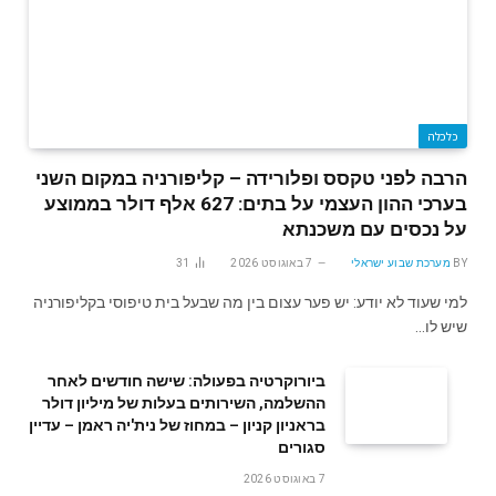
כלכלה
הרבה לפני טקסס ופלורידה – קליפורניה במקום השני
בערכי ההון העצמי על בתים: 627 אלף דולר בממוצע
על נכסים עם משכנתא
BY
מערכת שבוע ישראלי
7 באוגוסט 2026
31
למי שעוד לא יודע: יש פער עצום בין מה שבעל בית טיפוסי בקליפורניה
שיש לו…
ביורוקרטיה בפעולה: שישה חודשים לאחר
ההשלמה, השירותים בעלות של מיליון דולר
בראניון קניון – במחוז של נית'יה ראמן – עדיין
סגורים
7 באוגוסט 2026