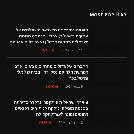
MOST POPULAR
תופעה: עבריינים מישראל משתלטים על
עסקים בארה"ב; עבריין מנתניה שסחט
ישראלים בתחום הנדל"ן נעצר בלוס אנג׳לס
31 בינואר 2025
3,035
החברים של גדולים מהחיים מציגים: ערב
הפרשת חלה עם נטלי דדון בבית של אלי
ומיטל בכר
8 במאי 2024
2,630
צעירה ישראלית הותקפה ונדקרה בדירתה
בסנטה מוניקה; נזקקת לניתוחים רפואיים
דחופים ופונה לעזרת הקהילה
13 בנובמבר 2024
2,185