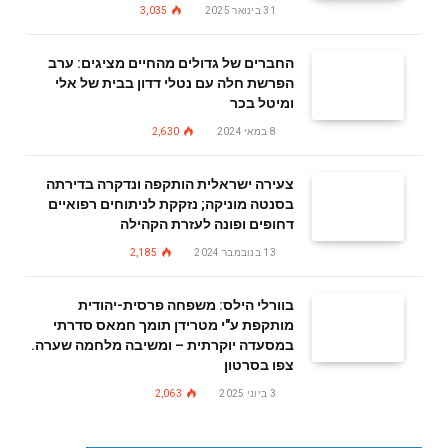
31 בינואר 2025
3,035
החברים של גדולים מהחיים מציגים: ערב
הפרשת חלה עם נטלי דדון בבית של אלי
ומיטל בכר
8 במאי 2024
2,630
צעירה ישראלית הותקפה ונדקרה בדירתה
בסנטה מוניקה; נזקקת לניתוחים רפואיים
דחופים ופונה לעזרת הקהילה
13 בנובמבר 2024
2,185
בוורלי הילס: משפחה פרסית-יהודית
מותקפת ע"י מטרידן תומך חמאס סדרתי
במסעדה יוקרתית – ומשיבה מלחמה שערה.
צפו בסרטון
3 ביוני 2025
2,063