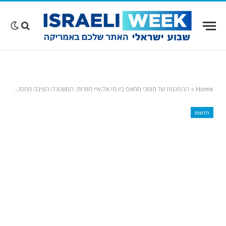
Home
»
ההפגנות של תומכי חמאס ביו.סי.אל.איי חוזרות; המשטרה הציבה מחסומים בלב האוניברסיטה מחשש למהומות
חדשות