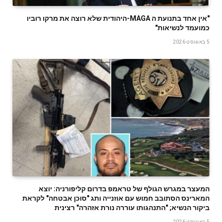
‬כמועמד‭ ‬לנשיאות‭"‬
5 באוגוסט 2026
המעצר במגרש הגולף של טראמפ בדרום קליפורניה: יוצא
המארינס הסתובב חמוש עם אוזנייה ותג "סוכן אבטחה" לקראת
ביקור הנשיא; "התנהגותו עוררה נורת אזהרה" רצינית
5 באוגוסט 2026