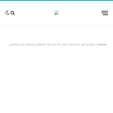
Home
»
בזמן הביקור ההיסטורי בסין, הרייטניג של טראמפ בקרשים: רוב האמריקאים לא מרוצים מתפקודו, במיוחד בכלכלה