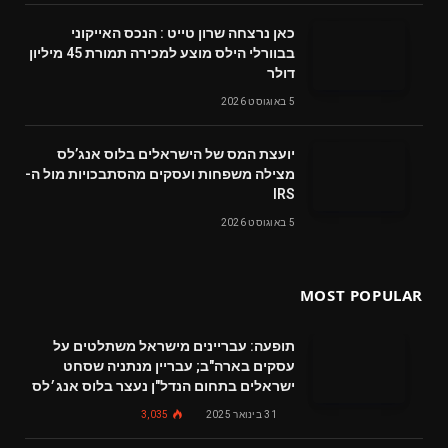
‬דולר
5 באוגוסט 2026
‬מצילה‭ ‬משפחות‭ ‬ועסקים‭ ‬מהסתבכויות‭ ‬מול‭ ‬ה-
IRS
5 באוגוסט 2026
MOST POPULAR
תופעה: עבריינים מישראל משתלטים על
עסקים בארה"ב; עבריין מנתניה שסחט
ישראלים בתחום הנדל"ן נעצר בלוס אנג׳לס
31 בינואר 2025
3,035