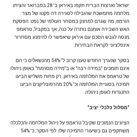
ישראל וארצות הברית תקפו באיראן ב־28 בפברואר והציתו
מלחמה מתמשכת שהובילה לסגירה דה פקטו של מצר
הורמוז, מה שגרם למחנק במסחר העולמי של נפט. הפסקת
האש השבירה אומנם נותרה על כנה, אך במקביל, טראמפ
מנסה לגבש הסכם עם איראן שיאפשר לו להימנע מסחרור
אינפלציוני לקראת הבחירות.
בסקר שנערך החודש טענו קרוב ל־54% מהנשאלים כי הם
אינם תומכים "במידה רבה" או ב"מידה מסוימת" באופן ניהולו
של טראמפ את המלחמה באיראן. רק פחות משליש הביעו
תמיכה בסוגיית המלחמה וכ־20% מהרפובליקנים הביעו
התנגדות לאופן ניהולה.
"מסלול כלכלי יציב"
הציונים הנמוכים שקיבל טראמפ על ניהול המלחמה והכלכלה
משתקפים גם בשיעורי התמיכה שלו. לפי הסקר, כ־54%