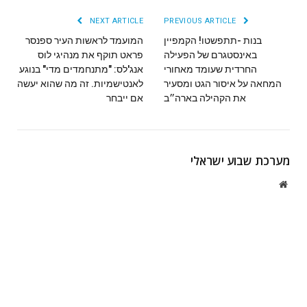
NEXT ARTICLE
PREVIOUS ARTICLE
בנות -תתפשטו! הקמפיין
המועמד לראשות העיר ספנסר
באינסטגרם של הפעילה
פראט תוקף את מנהיגי לוס
החרדית שעומד מאחורי
אנג'לס: "מתנחמדים מדי" בנוגע
המחאה על איסור הגט ומסעיר
לאנטישמיות. זה מה שהוא יעשה
את הקהילה בארה״ב
אם ייבחר
מערכת שבוע ישראלי
Website