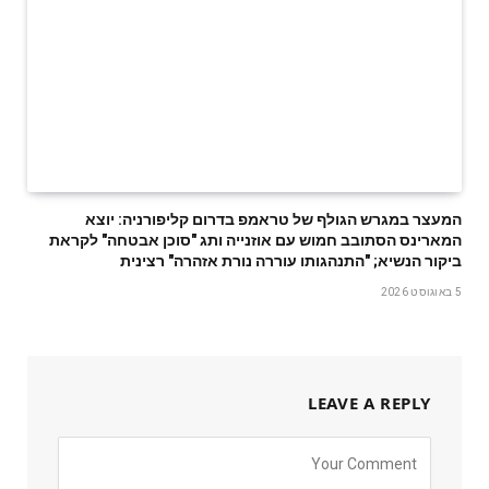
המעצר במגרש הגולף של טראמפ בדרום קליפורניה: יוצא
המארינס הסתובב חמוש עם אוזנייה ותג "סוכן אבטחה" לקראת
ביקור הנשיא; "התנהגותו עוררה נורת אזהרה" רצינית
5 באוגוסט 2026
LEAVE A REPLY