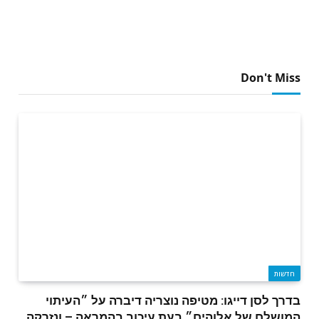
Don't Miss
חדשות
בדרך לסן דייגו: מטיפה נוצריה דיברה על ״העיתוי
המושלם של אלוהים״ בעת עיכוב בהמראה – ונזרקה