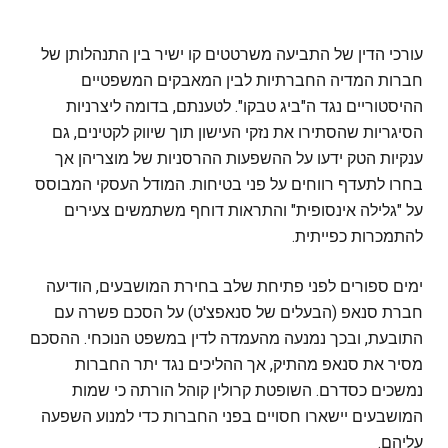
עורכי הדין של התביעה משרטטים קו ישיר בין התנהלותן של
חברות המדיה החברתיות לבין המאבקים המשפטיים
ההיסטוריים נגד ה"ביג טבקו". לטענתם, בדומה ליצרניות
הסיגריות שהסתירו את נזקי העישון תוך שיווק לקטינים, גם
ענקיות הטק ידעו על ההשפעות ההרסניות של מוצריהן אך
בחרו לתעדף רווחים על פני בטיחות. המודל העסקי המבוסס
על "גלילה אינסופית" והתראות דוחף משתמשים צעירים
להתמכרות כפייתית.
ימים ספורים לפני פתיחת שלב בחירת המושבעים, הודיעה
חברת סנאפ (הבעלים של סנאפצ'ט) על הסכם פשרה עם
התובעת, ובכך נמנעה מהעמדה לדין במשפט הנוכחי. ההסכם
מסיר את סנאפ מהתיק, אך ההליכים נגד יתר החברות
נמשכים כסדרם. השופטת קרולין קוהל הורתה כי שמות
המושבעים יישארו חסויים בפני החברות כדי למנוע השפעה
עליהם.