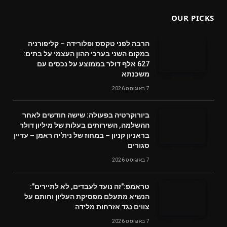
OUR PICKS
הרבה לפני טקסס ופלורידה – קליפורניה
במקום השני בערכי ההון העצמי על בתים:
627 אלף דולר בממוצע על נכסים עם
משכנתא
7 באוגוסט 2026
ביורוקרטיה בפעולה: שישה חודשים לאחר
ההשלמה, השירותים בעלות של מיליון דולר
בראניון קניון – במחוז של נית'יה ראמן – עדיין
סגורים
7 באוגוסט 2026
טראמפ:"זה נועד לעבדים, לא לתיירים":
הנשיא מתעלם מפסיקת העליון וחותם על
צווים נגד אזרחות מלידה
7 באוגוסט 2026