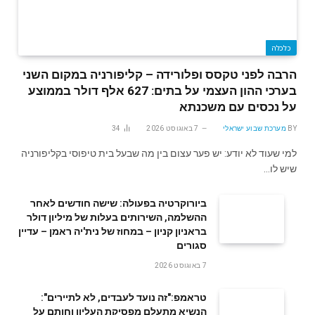
כלכלה
הרבה לפני טקסס ופלורידה – קליפורניה במקום השני
בערכי ההון העצמי על בתים: 627 אלף דולר בממוצע
על נכסים עם משכנתא
BY
מערכת שבוע ישראלי
7 באוגוסט 2026
34
למי שעוד לא יודע: יש פער עצום בין מה שבעל בית טיפוסי בקליפורניה
שיש לו…
ביורוקרטיה בפעולה: שישה חודשים לאחר
ההשלמה, השירותים בעלות של מיליון דולר
בראניון קניון – במחוז של נית'יה ראמן – עדיין
סגורים
7 באוגוסט 2026
טראמפ:"זה נועד לעבדים, לא לתיירים":
הנשיא מתעלם מפסיקת העליון וחותם על