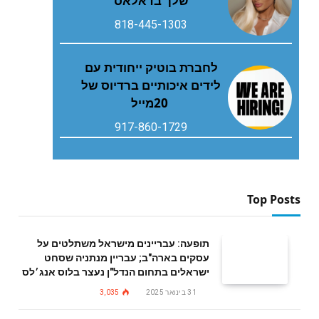
שלך בדאלאס
818-445-1303
‬20‭ ‬מייל
917-860-1729
Top Posts
תופעה: עבריינים מישראל משתלטים על
עסקים בארה"ב; עבריין מנתניה שסחט
ישראלים בתחום הנדל"ן נעצר בלוס אנג׳לס
31 בינואר 2025
3,035