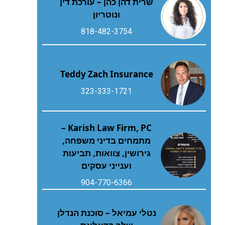
שרית דהן כהן – עורכת דין
ונוטריון
818-482-3754
Teddy Zach Insurance
323-333-1721
Karish Law Firm, PC –
מתמחים בדיני משפחה,
גירושין, צוואות, תביעות
וענייני עסקים
904-770-6366
נטלי עמיאל – סוכנת הנדלן