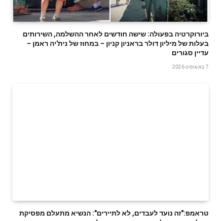
ביורוקרטיה בפעולה: שישה חודשים לאחר ההשלמה, השירותים
בעלות של מיליון דולר בראניון קניון – במחוז של נית'יה ראמן –
עדיין סגורים
7 באוגוסט 2026
טראמפ:"זה נועד לעבדים, לא לתיירים": הנשיא מתעלם מפסיקת