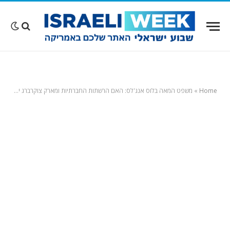
Home
»
משפט המאה בלוס אנג'לס: האם הרשתות החברתיות ומארק צוקרברג יוכרו כ"ספקיות רעל" לבני נוער אמריקאים