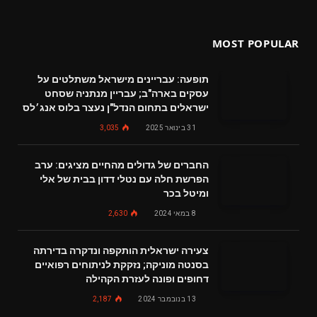
MOST POPULAR
תופעה: עבריינים מישראל משתלטים על
עסקים בארה"ב; עבריין מנתניה שסחט
ישראלים בתחום הנדל"ן נעצר בלוס אנג׳לס
31 בינואר 2025
3,035
החברים של גדולים מהחיים מציגים: ערב
הפרשת חלה עם נטלי דדון בבית של אלי
ומיטל בכר
8 במאי 2024
2,630
צעירה ישראלית הותקפה ונדקרה בדירתה
בסנטה מוניקה; נזקקת לניתוחים רפואיים
דחופים ופונה לעזרת הקהילה
13 בנובמבר 2024
2,187