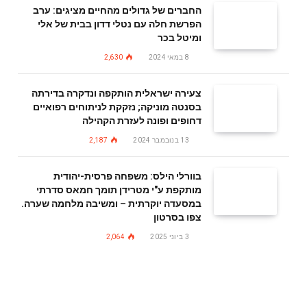
החברים של גדולים מהחיים מציגים: ערב
הפרשת חלה עם נטלי דדון בבית של אלי
ומיטל בכר
8 במאי 2024
2,630
צעירה ישראלית הותקפה ונדקרה בדירתה
בסנטה מוניקה; נזקקת לניתוחים רפואיים
דחופים ופונה לעזרת הקהילה
13 בנובמבר 2024
2,187
בוורלי הילס: משפחה פרסית-יהודית
מותקפת ע"י מטרידן תומך חמאס סדרתי
במסעדה יוקרתית – ומשיבה מלחמה שערה.
צפו בסרטון
3 ביוני 2025
2,064