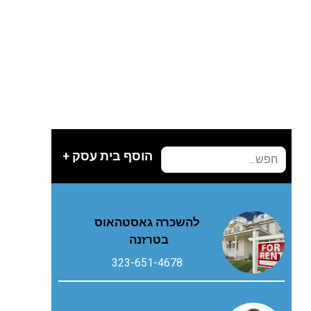
הוסף בית עסק +
להשכרה גאסטהאוס
בטרזנה
323-651-4678