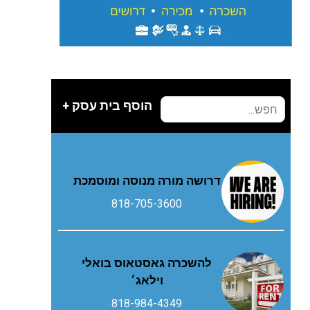
הוסף בית עסק +
דרושה מורה מנוסה ומוסמכת
818-705-3600
להשכרה גאסטאוס בואלי
וילאג׳
818-984-4349