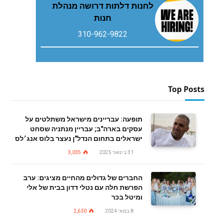
לחנות דלתות דרושה מנהלת
חנות
310-962-9822
Top Posts
תופעה: עבריינים מישראל משתלטים על
עסקים בארה"ב; עבריין מנתניה שסחט
ישראלים בתחום הנדל"ן נעצר בלוס אנג׳לס
31 בינואר 2025
3,035
החברים של גדולים מהחיים מציגים: ערב
הפרשת חלה עם נטלי דדון בבית של אלי
ומיטל בכר
8 במאי 2024
2,630