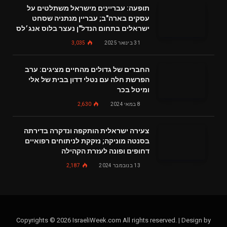
תופעה: עבריינים מישראל משתלטים על
עסקים בארה"ב; עבריין מנתניה שסחט
ישראלים בתחום הנדל"ן נעצר בלוס אנג׳לס
31 בינואר 2025
3,035
החברים של גדולים מהחיים מציגים: ערב
הפרשת חלה עם נטלי דדון בבית של אלי
ומיטל בכר
8 במאי 2024
2,630
צעירה ישראלית הותקפה ונדקרה בדירתה
בסנטה מוניקה; נזקקת לניתוחים רפואיים
דחופים ופונה לעזרת הקהילה
13 בנובמבר 2024
2,187
Copyrights © 2026 IsraeliWeek.com All rights reserved. | Design by