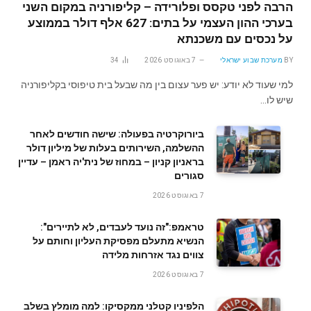
הרבה לפני טקסס ופלורידה – קליפורניה במקום השני
בערכי ההון העצמי על בתים: 627 אלף דולר בממוצע
על נכסים עם משכנתא
BY
מערכת שבוע ישראלי
7 באוגוסט 2026
34
למי שעוד לא יודע: יש פער עצום בין מה שבעל בית טיפוסי בקליפורניה
שיש לו…
ביורוקרטיה בפעולה: שישה חודשים לאחר
ההשלמה, השירותים בעלות של מיליון דולר
בראניון קניון – במחוז של נית'יה ראמן – עדיין
סגורים
7 באוגוסט 2026
טראמפ:"זה נועד לעבדים, לא לתיירים":
הנשיא מתעלם מפסיקת העליון וחותם על
צווים נגד אזרחות מלידה
7 באוגוסט 2026
הלפיניו קטלני ממקסיקו: למה מומלץ בשלב