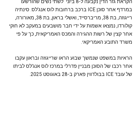
הקראת גזר הדין נקבעה ל-8 ביוני לשתי נשים שהורשעו
במרדף אחר סוכן ICE ברכב ברחובות לוס אנג'לס. סינתיה
רייגוזה, בת 38, מריברסייד, ואשלי בראון, בת 38, מאורורה,
קולורדו, נמצאו אשמות על ידי חבר מושבעים במעקב לא חוקי
אחר קצין של רשות ההגירה והמכס האמריקאית, כך על פי
משרד התובע האמריקאי.
הראיות במשפט שנמשך שבוע הראו שרייגוזה ובראון עקבו
אחר רכבו של הסוכן מבניין פדרלי במרכז לוס אנג'לס לביתו
של עובד ICE בבולדווין פארק ב-28 באוגוסט 2025.