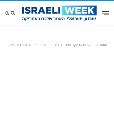
Home
»
החטא ועונשו: עקבו אחר סוכן רשות הגירה בלוס אנג'לס וצעקו "לה מיגרה גרה כאן". בקיץ הן יבלו בכלא