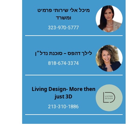
מיכל אלי שירותי פרמיט
ומשרד
323-970-5777
לילך דהפס – סוכנת נדל״ן
818-674-3374
Living Design- More then
just 3D
213-310-1886