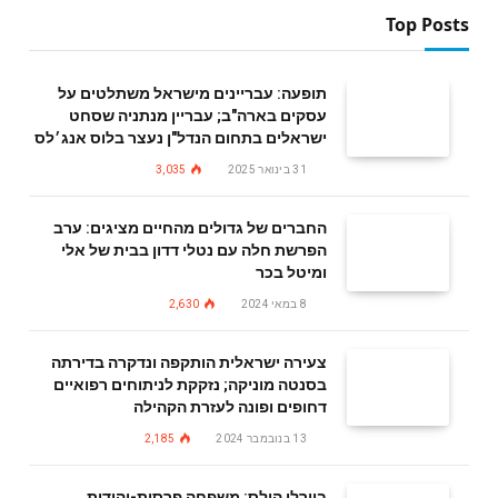
Top Posts
תופעה: עבריינים מישראל משתלטים על
עסקים בארה"ב; עבריין מנתניה שסחט
ישראלים בתחום הנדל"ן נעצר בלוס אנג׳לס
31 בינואר 2025
3,035
החברים של גדולים מהחיים מציגים: ערב
הפרשת חלה עם נטלי דדון בבית של אלי
ומיטל בכר
8 במאי 2024
2,630
צעירה ישראלית הותקפה ונדקרה בדירתה
בסנטה מוניקה; נזקקת לניתוחים רפואיים
דחופים ופונה לעזרת הקהילה
13 בנובמבר 2024
2,185
בוורלי הילס: משפחה פרסית-יהודית