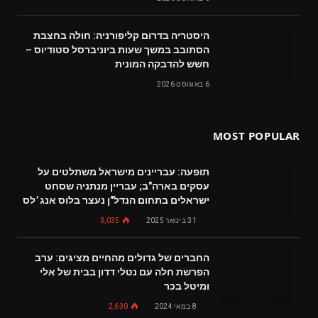
היסטריה בדרום קליפורניה: חולה בחצבת
הסתובב במשך שעות ביוניברסל סטודיוס –
חשש להדבקה המונית
6 באוגוסט 2026
MOST POPULAR
תופעה: עבריינים מישראל משתלטים על
עסקים בארה"ב; עבריין מנתניה שסחט
ישראלים בתחום הנדל"ן נעצר בלוס אנג׳לס
31 בינואר 2025
3,035
החברים של גדולים מהחיים מציגים: ערב
הפרשת חלה עם נטלי דדון בבית של אלי
ומיטל בכר
8 במאי 2024
2,630