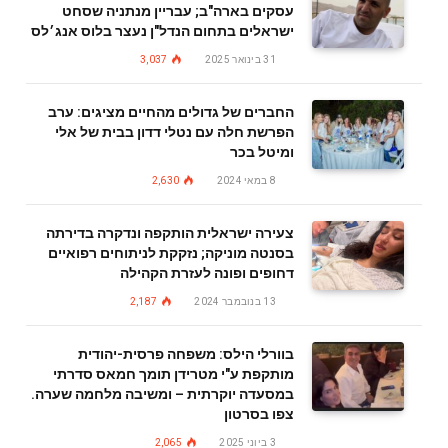
עסקים בארה"ב; עבריין מנתניה שסחט
ישראלים בתחום הנדל"ן נעצר בלוס אנג׳לס
31 בינואר 2025
3,037
החברים של גדולים מהחיים מציגים: ערב
הפרשת חלה עם נטלי דדון בבית של אלי
ומיטל בכר
8 במאי 2024
2,630
צעירה ישראלית הותקפה ונדקרה בדירתה
בסנטה מוניקה; נזקקת לניתוחים רפואיים
דחופים ופונה לעזרת הקהילה
13 בנובמבר 2024
2,187
בוורלי הילס: משפחה פרסית-יהודית
מותקפת ע"י מטרידן תומך חמאס סדרתי
במסעדה יוקרתית – ומשיבה מלחמה שערה.
צפו בסרטון
3 ביוני 2025
2,065