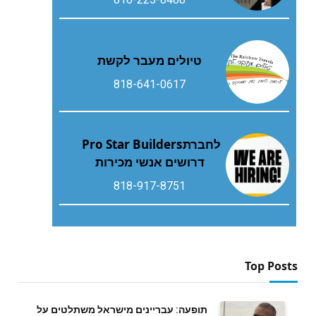
טיולים מעבר לקשת
818-641-0617
לחברת‭ ‬Pro Star Builders‭
‬דרושים‭ ‬אנשי‭ ‬מכירות
818-917-8751
Top Posts
תופעה: עבריינים מישראל משתלטים על