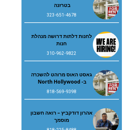
בטרזנה
323-651-4678
לחנות דלתות דרושה מנהלת
חנות
310-962-9822
גאסט האוס מרוהט להשכרה
ב- North Hollywood
818-569-9398
אהרון דודקביץ – רואה חשבון
מוסמך
818-225-8488