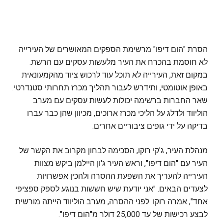
הסרת "הום דיפו" מרשימת הספקים המאושרים של העירייה
לא חוסמת בהכרח את העיר מלעשות עסקים עם הרשת.
במקום זאת, העירייה לא תוכל עוד לרכוש ציוד מהקמעונאית
באופן אוטומטי, ותידרש לעבור תהליך מכרז תחרותי סטנדרטי.
שאר החברות ברשימה יכולות לעשות עסקים עם מערב
הוליווד ולדלג על הליכי מכרז ארוכים, מכיוון שהן כבר עברו
בדיקה על ידי גופים ציבוריים אחרים.
מנהלת העיר, ג'קי רוקו, הסכימה לבחון מקרוב את הקשר של
העיר עם "הום דיפו", וראש העיר ג'ון היילמן ביקש מצוות
העירייה להעריך את השפעת ההסרה ולהכין אפשרויות
לצעדים הבאים. "אני יודעת שיש חששות בנוגע לספק ספציפי
אחד", אמרה רוקו. לפני ההסרה, מערב הוליווד הייתה מורשית
לבצע רכישות של עד 25,000 דולר מ"הום דיפו".