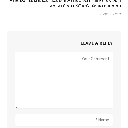
דיפלומטית יהודייה מקוסטה ריקה, שסבה וסבתה נרצחו בשואה –
המועמדת מובילה למזכ"לית האו"ם הבאה
9 באוגוסט 2026
LEAVE A REPLY