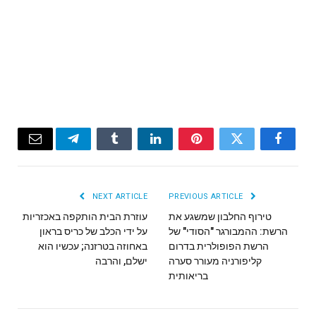
Email
Telegram
Tumblr
LinkedIn
Pinterest
Twitter
Facebook
NEXT ARTICLE
PREVIOUS ARTICLE
טירוף החלבון שמשגע את
עוזרת הבית הותקפה באכזריות
הרשת: ההמבורגר "הסודי" של
על ידי הכלב של כריס בראון
הרשת הפופולרית בדרום
באחוזה בטרזנה; עכשיו הוא
קליפורניה מעורר סערה
ישלם, והרבה
בריאותית