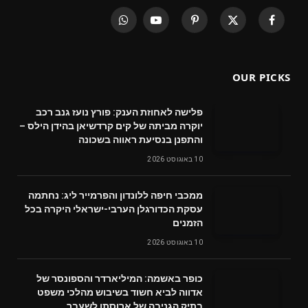
WhatsApp
YouTube
Pinterest
X
Facebook
(Twitter)
OUR PICKS
פלישה לאחוזת הענק: פורץ נועז גנב רכב
יוקרה מביתה של קים קרדשיאן בהידן הילס –
והתפנן בנסיעת ראווה בשכונה
10 באוגוסט 2026
ממכבי חיפה ללונדון והפרמייר ליג: נחתמה
עסקת הכדורגלן הערבי-ישראלי היקרה בכל
הזמנים
10 באוגוסט 2026
כופר באשמה: המיליארדר והספונסר של
אדווה לביא חשוד בשיבוש מהלכי משפט
בתיק הגניבה של ארוסתו לשעבר