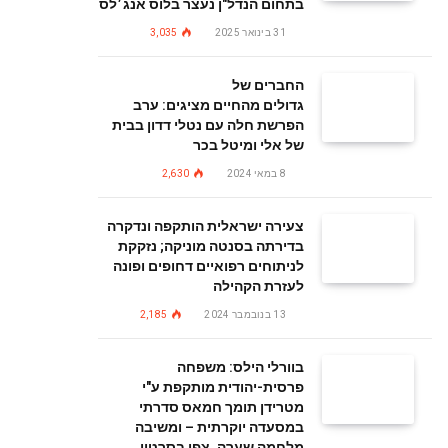
בתחום הנדל"ן נעצר בלוס אנג׳לס
31 בינואר 2025
3,035
החברים של
גדולים מהחיים מציגים: ערב
הפרשת חלה עם נטלי דדון בבית
של אלי ומיטל בכר
8 במאי 2024
2,630
צעירה ישראלית הותקפה ונדקרה
בדירתה בסנטה מוניקה; נזקקת
לניתוחים רפואיים דחופים ופונה
לעזרת הקהילה
13 בנובמבר 2024
2,185
בוורלי הילס: משפחה
פרסית-יהודית מותקפת ע"י
מטרידן תומך חמאס סדרתי
במסעדה יוקרתית – ומשיבה
מלחמה שערה. צפו בסרטון