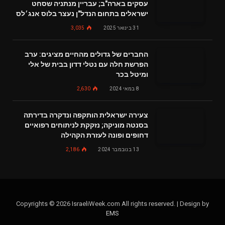
עסקים בארה"ב; עבריין מנתניה שסחט
ישראלים בתחום הנדל"ן נעצר בלוס אנג׳לס
31 בינואר 2025
3,035
החברים של גדולים מהחיים מציגים: ערב
הפרשת חלה עם נטלי דדון בבית של אלי
ומיטל בכר
8 במאי 2024
2,630
צעירה ישראלית הותקפה ונדקרה בדירתה
בסנטה מוניקה; נזקקת לניתוחים רפואיים
דחופים ופונה לעזרת הקהילה
13 בנובמבר 2024
2,186
Copyrights © 2026 IsraeliWeek.com All rights reserved. | Design by
EMS