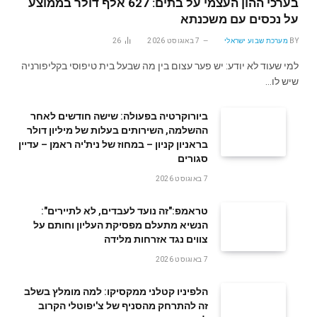
בערכי ההון העצמי על בתים: 627 אלף דולר בממוצע
על נכסים עם משכנתא
BY
מערכת שבוע ישראלי
7 באוגוסט 2026
26
למי שעוד לא יודע: יש פער עצום בין מה שבעל בית טיפוסי בקליפורניה
שיש לו…
ביורוקרטיה בפעולה: שישה חודשים לאחר
ההשלמה, השירותים בעלות של מיליון דולר
בראניון קניון – במחוז של נית'יה ראמן – עדיין
סגורים
7 באוגוסט 2026
טראמפ:"זה נועד לעבדים, לא לתיירים":
הנשיא מתעלם מפסיקת העליון וחותם על
צווים נגד אזרחות מלידה
7 באוגוסט 2026
הלפיניו קטלני ממקסיקו: למה מומלץ בשלב
זה להתרחק מהסניף של צ'יפוטלי הקרוב