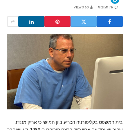
אין תגובות
60
VIEWS
בית המשפט בקליפורניה הכריע ביון חמישי כי אריק מננדז,
שהורשע יחד עם אחיו לייל ברצח הוריהם ב-1989, לא ישוחרר