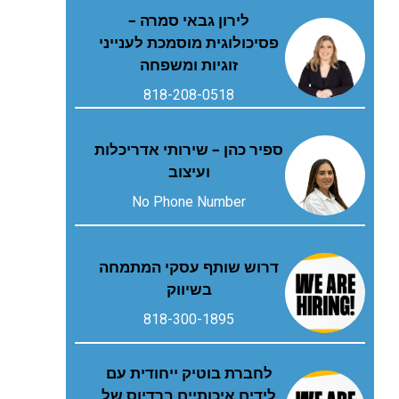
לירון גבאי סמרה –
פסיכולוגית מוסמכת לענייני
זוגיות ומשפחה
818-208-0518
ספיר כהן – שירותי אדריכלות
ועיצוב
No Phone Number
דרוש שותף עסקי המתמחה
בשיווק
818-300-1895