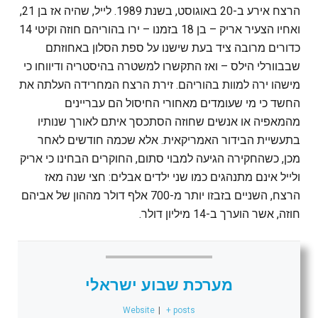
הרצח אירע ב-20 באוגוסט, בשנת 1989. לייל, שהיה אז בן 21,
ואחיו הצעיר אריק – בן 18 בזמנו – ירו בהוריהם חוזה וקיטי 14
כדורים מרובה ציד בעת שישנו על ספת הסלון באחוזתם
שבבוורלי הילס – ואז התקשרו למשטרה בהיסטריה ודיווחו כי
מישהו ירה למוות בהוריהם. זירת הרצח המחרידה העלתה את
החשד כי מי שעומדים מאחורי החיסול הם עבריינים
מהמאפיה או אנשים שחוזה הסתכסך איתם לאורך שנותיו
בתעשיית הבידור האמריקאית. אלא שכמה חודשים לאחר
מכן, כשהחקירה הגיעה למבוי סתום, החוקרים הבחינו כי אריק
ולייל אינם מתנהגים כמו שני ילדים אבלים: חצי שנה מאז
הרצח, השניים בזבזו יותר מ-700 אלף דולר מההון של אביהם
חוזה, אשר הוערך ב-14 מיליון דולר.
מערכת שבוע ישראלי
Website
|
+ posts