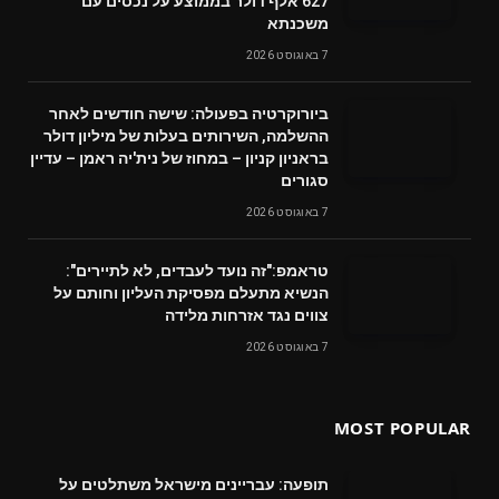
627 אלף דולר בממוצע על נכסים עם
משכנתא
7 באוגוסט 2026
ביורוקרטיה בפעולה: שישה חודשים לאחר
ההשלמה, השירותים בעלות של מיליון דולר
בראניון קניון – במחוז של נית'יה ראמן – עדיין
סגורים
7 באוגוסט 2026
טראמפ:"זה נועד לעבדים, לא לתיירים":
הנשיא מתעלם מפסיקת העליון וחותם על
צווים נגד אזרחות מלידה
7 באוגוסט 2026
MOST POPULAR
תופעה: עבריינים מישראל משתלטים על