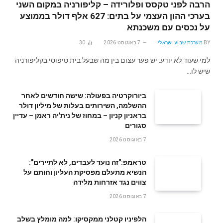
הרבה לפני טקסס ופלורידה – קליפורניה במקום השני
בערכי ההון העצמי על בתים: 627 אלף דולר בממוצע
על נכסים עם משכנתא
BY
מערכת שבוע ישראלי
7 באוגוסט 2026
30
למי שעוד לא יודע: יש פער עצום בין מה שבעל בית טיפוסי בקליפורניה
שיש לו…
ביורוקרטיה בפעולה: שישה חודשים לאחר
ההשלמה, השירותים בעלות של מיליון דולר
בראניון קניון – במחוז של נית'יה ראמן – עדיין
סגורים
7 באוגוסט 2026
טראמפ:"זה נועד לעבדים, לא לתיירים":
הנשיא מתעלם מפסיקת העליון וחותם על
צווים נגד אזרחות מלידה
7 באוגוסט 2026
הלפיניו קטלני ממקסיקו: למה מומלץ בשלב