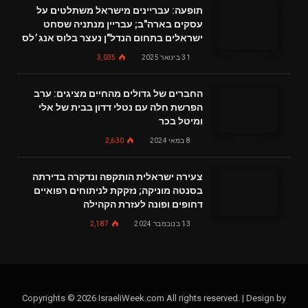
תופעה: עבריינים מישראל משתלטים על
עסקים בארה"ב; עבריין מנתניה שסחט
ישראלים בתחום הנדל"ן נעצר בלוס אנג׳לס
31 בינואר 2025
3,035
החברים של גדולים מהחיים מציגים: ערב
הפרשת חלה עם נטלי דדון בבית של אלי
ומיטל בכר
8 במאי 2024
2,630
צעירה ישראלית הותקפה ונדקרה בדירתה
בסנטה מוניקה; נזקקת לניתוחים רפואיים
דחופים ופונה לעזרת הקהילה
13 בנובמבר 2024
2,187
Copyrights © 2026 IsraeliWeek.com All rights reserved. | Design by