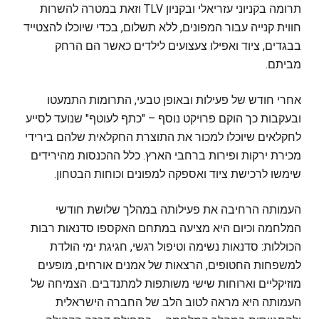
תרומה בקניוני עזריאלי ובקניון TLV וזאת במטרה להשרות
חווית קנייה עבור המפונים, ללא תשלום, בכדי שיוכלו להצטייד
בבגדים, ציוד ואפילו צעצועים לילדים כאשר הם הרחק
מביתם.
אחרי חודש של פעילות ובאופן טבעי, התרומות התמעטו
ובעקבות כך הוקם פרויקט נוסף – "כתף לעוטף" שנועד לסייע
לחקלאים שיוכלו למכור את התוצרת החקלאית שלהם בירידי
מכירת ירקות ופירות ברחבי הארץ. כלל ההכנסות מהירידים
שימשו לרכישת ציוד ואספקה למפונים וכוחות הבטחון.
העמותה הרחיבה את פעילותה במהלך שלושת חודשי
המלחמה וכיום היא מציעה במתחם האקספו סדנאות רבות
הכוללות: סדנאות נשימה וטיפול רגשי, חגיגת ימי הולדת
למשפחות החטופים, הרצאות של אמנים אורחים, מופעים
מוזיקליים וארוחות שישי משותפות למתנדבים. הצמיחה של
העמותה היא מראה לטוב הלב של החברה הישראלית