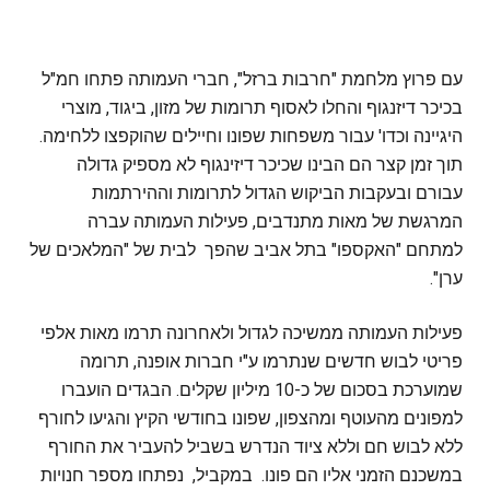
עם פרוץ מלחמת "חרבות ברזל", חברי העמותה פתחו חמ"ל
בכיכר דיזנגוף והחלו לאסוף תרומות של מזון, ביגוד, מוצרי
היגיינה וכדו' עבור משפחות שפונו וחיילים שהוקפצו ללחימה.
תוך זמן קצר הם הבינו שכיכר דיזינגוף לא מספיק גדולה
עבורם ובעקבות הביקוש הגדול לתרומות וההירתמות
המרגשת של מאות מתנדבים, פעילות העמותה עברה
למתחם "האקספו" בתל אביב שהפך לבית של "המלאכים של
ערן".
פעילות העמותה ממשיכה לגדול ולאחרונה תרמו מאות אלפי
פריטי לבוש חדשים שנתרמו ע"י חברות אופנה, תרומה
שמוערכת בסכום של כ-10 מיליון שקלים. הבגדים הועברו
למפונים מהעוטף ומהצפון, שפונו בחודשי הקיץ והגיעו לחורף
ללא לבוש חם וללא ציוד הנדרש בשביל להעביר את החורף
במשכנם הזמני אליו הם פונו. במקביל, נפתחו מספר חנויות