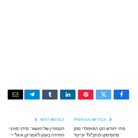
Email
Telegram
Tumblr
LinkedIn
Pinterest
Twitter
Facebook
NEXT ARTICLE
PREVIOUS ARTICLE
מתי יחודש הקו הפופולרי מסן
הקמפיין של העשור: סידני סוויני
פרנסיסקו לנתב"ג? יונייטד
החזירה בענק ל'אמריקן איגל' –