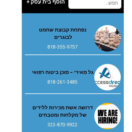
הוסף בית עסק +
נפתחת קבוצת שחמט
לבוגרים
818-355-9757
גל מאירי – סוכן ביטוח רפואי
818-261-3485
דרושה אשת מכירות ללידים
של מקלחות ומטבחים
323-870-9922