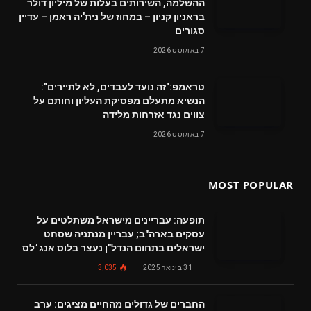
ההשלמה, השירותים בעלות של מיליון דולר
בראניון קניון – במחוז של נית'יה ראמן – עדיין
סגורים
7 באוגוסט 2026
טראמפ:"זה נועד לעבדים, לא לתיירים":
הנשיא מתעלם מפסיקת העליון וחותם על
צווים נגד אזרחות מלידה
7 באוגוסט 2026
MOST POPULAR
תופעה: עבריינים מישראל משתלטים על
עסקים בארה"ב; עבריין מנתניה שסחט
ישראלים בתחום הנדל"ן נעצר בלוס אנג׳לס
31 בינואר 2025
3,035
החברים של גדולים מהחיים מציגים: ערב