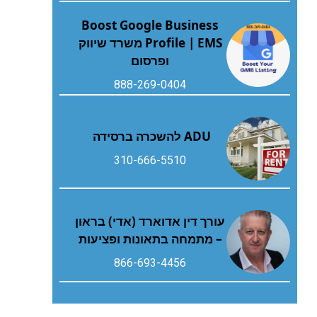
Boost Google Business
Profile | EMS משרד שיווק
ופרסום
888-269-0404
ADU להשכרה ברסידה
310-666-5510
עורך דין אדוארד (אדי) בראון
– מתמחה בתאונות ופציעות
866-693-4456