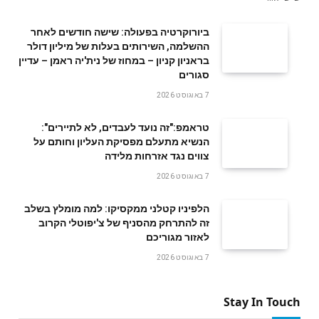
ביורוקרטיה בפעולה: שישה חודשים לאחר
ההשלמה, השירותים בעלות של מיליון דולר
בראניון קניון – במחוז של נית'יה ראמן – עדיין
סגורים
7 באוגוסט 2026
טראמפ:"זה נועד לעבדים, לא לתיירים":
הנשיא מתעלם מפסיקת העליון וחותם על
צווים נגד אזרחות מלידה
7 באוגוסט 2026
הלפיניו קטלני ממקסיקו: למה מומלץ בשלב
זה להתרחק מהסניף של צ'יפוטלי הקרוב
לאזור מגוריכם
7 באוגוסט 2026
Stay In Touch