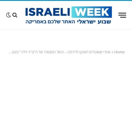
Home
»
אחרי ששוטרים הוזעקו לדירתה – הסוד המצמרר של ה"צ'יר-לידר" וכוכבת הטיקטוק מטנסי נחשף