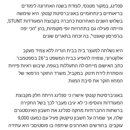
סנלינג, במקור מטנסי, לומדת בשנה האחרונה לימודים
בריאותיים בינתחומיים באוניברסיטת קנטקי. היא שימשה
בשלוש השנים האחרונות כחברה בקבוצת המעודדות STUNT,
והייתה פעילה גם בתחרויות יופי מקומיות, בהן "הכי יפה
בג'פרסון קאונטי", בה זכתה בתארים שונים.
היא נשלחה למעצר בית בבית הוריה ללא צמיד מעקב
אלקטרוני, וצפויה להופיע בבית המשפט ב־26 בספטמבר.
כתב האישום מייחס לה התעללות בגופה, שיבוש ראיות פיזיות
והסתרת לידת תינוק. במקביל, משרד החוקר הרפואי של
המחוז חוקר את סיבת המוות.
באוניברסיטת קנטקי אישרו כי סנלינג הייתה חלק מקבוצת
המעודדות והוסיפו כי לא יגיבו מעבר לכך בשל החקירה.
ברשתות החברתיות מחקה סנלינג את חשבון האינסטגרם
שלה, אך שמרה על חשבון טיקטוק פעיל עם כמעט 9,000
עוקבים. בחודשים האחרונים שיתפה בו פוסטיםכי היא עתידה