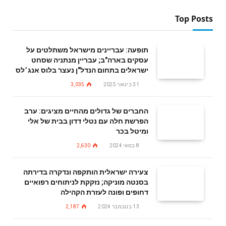
Top Posts
תופעה: עבריינים מישראל משתלטים על
עסקים בארה"ב; עבריין מנתניה שסחט
ישראלים בתחום הנדל"ן נעצר בלוס אנג׳לס
31 בינואר 2025
3,035
החברים של גדולים מהחיים מציגים: ערב
הפרשת חלה עם נטלי דדון בבית של אלי
ומיטל בכר
8 במאי 2024
2,630
צעירה ישראלית הותקפה ונדקרה בדירתה
בסנטה מוניקה; נזקקת לניתוחים רפואיים
דחופים ופונה לעזרת הקהילה
13 בנובמבר 2024
2,187