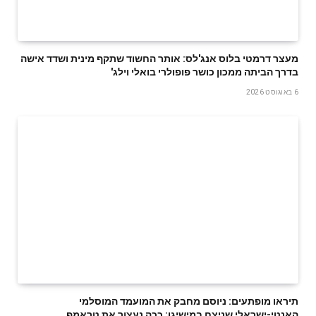
מעצר דרמטי בלוס אנג'לס: אותר החשוד שתקף מינית ושדד אישה
בדרך הביתה ממכון כושר פופולרי בואלי וילג'
6 באוגוסט 2026
תיראו מופתעים: ניוסם מחבק את המועמד המוסלמי
האנטי-ישראלי שניצח במישיגן; ככה נעצור את טראמפ