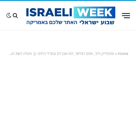
Home
»
ווסטלייק וילג', ווסט הוליווד, לוס אנג'לס ובוורלי הילס: כך פעלה רשת הונאה של דוגמנית האונילפאנס אדוה לביא. עכשיו היא צפויה לעונש כבד בכלא פדרלי