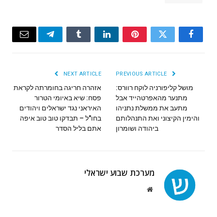
Email
Telegram
Tumblr
LinkedIn
Pinterest
Twitter
Facebook
NEXT ARTICLE
PREVIOUS ARTICLE
מושל קליפורניה לוקח רוורס:
אזהרה חריגה בחומרתה לקראת
מתנער מהאפרטהייד אבל
פסח: שיא באיומי הטרור
מתעב את ממשלת נתניהו
האיראני נגד ישראלים ויהודים
והימין הקיצוני ואת התנהלותם
בחו"ל – תבדקו טוב טוב איפה
ביהודה ושומרון
אתם בליל הסדר
מערכת שבוע ישראלי
Website