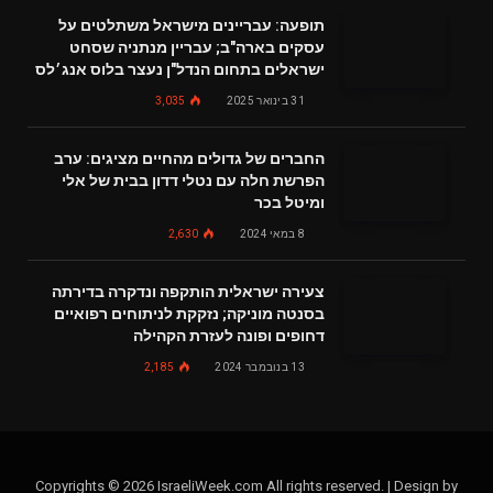
תופעה: עבריינים מישראל משתלטים על
עסקים בארה"ב; עבריין מנתניה שסחט
ישראלים בתחום הנדל"ן נעצר בלוס אנג׳לס
31 בינואר 2025
3,035
החברים של גדולים מהחיים מציגים: ערב
הפרשת חלה עם נטלי דדון בבית של אלי
ומיטל בכר
8 במאי 2024
2,630
צעירה ישראלית הותקפה ונדקרה בדירתה
בסנטה מוניקה; נזקקת לניתוחים רפואיים
דחופים ופונה לעזרת הקהילה
13 בנובמבר 2024
2,185
Copyrights © 2026 IsraeliWeek.com All rights reserved. | Design by