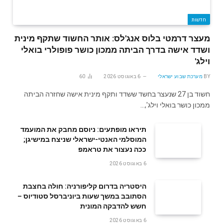
חדשות
מעצר דרמטי בלוס אנג'לס: אותר החשוד שתקף מינית
ושדד אישה בדרך הביתה ממכון כושר פופולרי בואלי
וילג'
BY
מערכת שבוע ישראלי
6 באוגוסט 2026
60
חשוד בן 27 שנעצר בחשד ששדד ותקף מינית אישה שחזרה הביתה
ממכון כושר בואלי וילג',…
תיראו מופתעים: ניוסם מחבק את המועמד
המוסלמי האנטי-ישראלי שניצח במישיגן;
ככה נעצור את טראמפ
6 באוגוסט 2026
היסטריה בדרום קליפורניה: חולה בחצבת
הסתובב במשך שעות ביוניברסל סטודיוס –
חשש להדבקה המונית
6 באוגוסט 2026