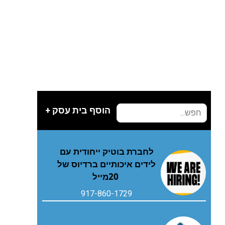
הוסף בית עסק +
‬20‭ ‬מייל
917-860-1729