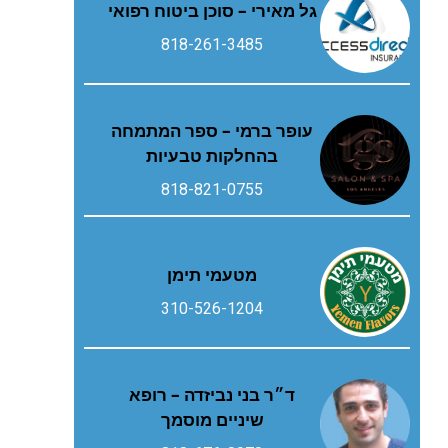
גל מאירי – סוכן ביטוח רפואי
818-261-3485
עופר ברמי – ספר המתמחה
בהחלקות טבעיות
818-821-0755
מטעמי תימן
310-526-1204
ד״ר בני נביזדה – רופא
שיניים מוסמך