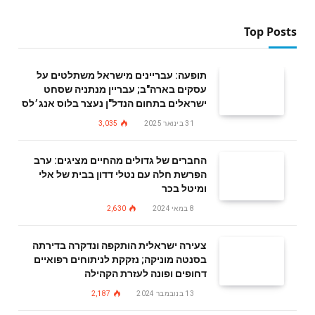
Top Posts
תופעה: עבריינים מישראל משתלטים על
עסקים בארה"ב; עבריין מנתניה שסחט
ישראלים בתחום הנדל"ן נעצר בלוס אנג׳לס
31 בינואר 2025
3,035
החברים של גדולים מהחיים מציגים: ערב
הפרשת חלה עם נטלי דדון בבית של אלי
ומיטל בכר
8 במאי 2024
2,630
צעירה ישראלית הותקפה ונדקרה בדירתה
בסנטה מוניקה; נזקקת לניתוחים רפואיים
דחופים ופונה לעזרת הקהילה
13 בנובמבר 2024
2,187