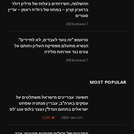
ההשלמה, השירותים בעלות של מיליון דולר
בראניון קניון – במחוז של נית'יה ראמן – עדיין
סגורים
7 באוגוסט 2026
טראמפ:"זה נועד לעבדים, לא לתיירים":
הנשיא מתעלם מפסיקת העליון וחותם על
צווים נגד אזרחות מלידה
7 באוגוסט 2026
MOST POPULAR
תופעה: עבריינים מישראל משתלטים על
עסקים בארה"ב; עבריין מנתניה שסחט
ישראלים בתחום הנדל"ן נעצר בלוס אנג׳לס
31 בינואר 2025
3,035
החברים של גדולים מהחיים מציגים: ערב