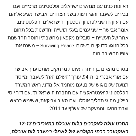
ראיונות כנים עם מנהיגים ישראלים ופלסטינים מרכזיים ועם
בכירים לשעבר והוגי דעות בשני הצדדים. אבישר מגיע אליהם
עם רעיון חדשני לפתרון הסכסוך. הישראלים והפלסטינים,
אומר אבישר – שני עמים בעלי תושייה וחדשנות בכל תחום
אחר של העשייה – סובלים מקפאון מחשבתי וחוסר החדשנות
בכל הנוגע לדו קיום בשלום. Surviving Peace – משנה את
אופו החשיבה הזה.
בסרט מוצגים בן היתר ראיונות מרתקים אותם ערך אבישר
עם אורי אבנרי בן ה-94, עורך "העולם הזה" לשעבר ומייסד
תנועת שלום גוש שלום; עם מוחמד אל-מדני, ראש המשרד
הפלסטיני ל"אינטראקציה עם החברה הישראלית"; עם ד"ר יוסי
ביילין, מהוגי תהליך אוסלו; ועם סאיב עריקאת, ששימש כראש
ועדת ההיגוי והמעקב של אש"ף עד 2011.
הסרט עולה לאקרנים בלוס אנג'לס בתאריכים 17-13
באוקטובר בבתי הקולנוע של לאמלי במערב לוס אנג'לס,