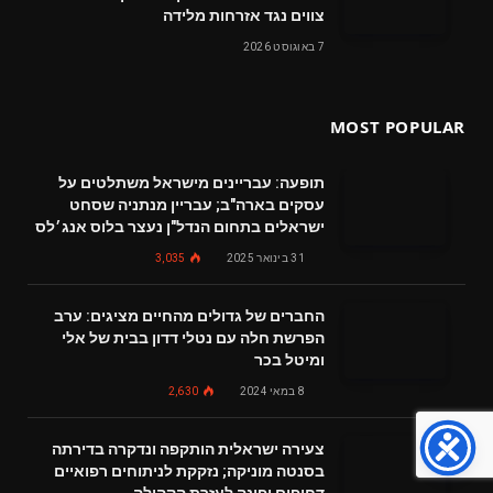
צווים נגד אזרחות מלידה
7 באוגוסט 2026
MOST POPULAR
תופעה: עבריינים מישראל משתלטים על
עסקים בארה"ב; עבריין מנתניה שסחט
ישראלים בתחום הנדל"ן נעצר בלוס אנג׳לס
31 בינואר 2025
3,035
החברים של גדולים מהחיים מציגים: ערב
הפרשת חלה עם נטלי דדון בבית של אלי
ומיטל בכר
8 במאי 2024
2,630
צעירה ישראלית הותקפה ונדקרה בדירתה
בסנטה מוניקה; נזקקת לניתוחים רפואיים