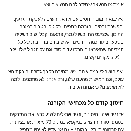
אימת צו המעצר שסידר להם הנשיא היוצא.
ואז יבוא חימום היחסים עם איראן, והשיבה לעסקת הגרעין,
והפשרת נכסים, והזרמת כספים, וכל גופי הטרור במזרח
התיכון, שכמעט התייבשו לגמרי, פתאום יקבלו שוב השקיה
בשפע, ובתוך כמה חודשים יוקז שוב דם ברחובות של כל
המדינות שהאיראנים הרסו עד היסוד, וגם על הגבול שלנו יקרו,
חלילה, מקרים קשים.
ואני חושב לי: כמה עצוב שיש מסיבה כל כך גדולה, חובקת חצי
עולם, וגם חמישית מהעם שלנו, ורק אנחנו לא מוזמנים. ולמה
לא מוזמנים? כי אנחנו הכיבוד.
חיסון: קודם כל מכחישי הקורנה
אז נגיד שיהיו חיסונים, ונגיד שנצליח לשנע לכאן את המזרקים
בטמפרטורה הרצויה, במקפיא במינוס 70 מעלות או בצידנית
עם קרחומיות, תלוי במותג – גם אז, עדיין לא יהיו מספיק