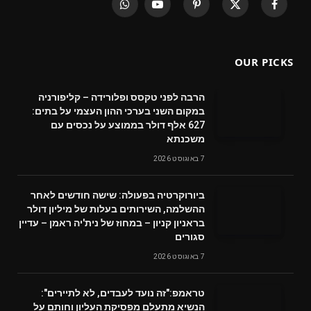
WhatsApp
YouTube
Pinterest
X
Facebook
(Twitter)
OUR PICKS
הרבה לפני טקסס ופלורידה – קליפורניה
במקום השני בערכי ההון העצמי על בתים:
627 אלף דולר בממוצע על נכסים עם
משכנתא
7 באוגוסט 2026
ביורוקרטיה בפעולה: שישה חודשים לאחר
ההשלמה, השירותים בעלות של מיליון דולר
בראניון קניון – במחוז של נית'יה ראמן – עדיין
סגורים
7 באוגוסט 2026
טראמפ:"זה נועד לעבדים, לא לתיירים":
הנשיא מתעלם מפסיקת העליון וחותם על