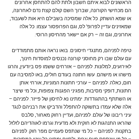
הראשונים לבוא איתם חשבון ולתת להם להתחסן אחרונים
הם מכחישי הקורונה, שברוך השם קולם קצת נדם לאחרונה,
או שמא הושתק. כל אלה שמסיכה בשבילם היא אות לשעבוד,
שמאזינים עדיין לפרופ' לס, וגם הפרופסור עצמו. כל אלה
אחרונים, וגם זה – רק אם יישאר מהחיסון הרוסי.
טיפה לפניהם, מתנגדי חיסונים. בואו נראה אותם מתמודדים
עם עולם שבו רק מחוסני קורונה נכנסים למוסדות חינוך,
לאירועים, למלונות. לפניהם – אזרחים ששמו פס ביודעין, והרגו
מישהו או מישהם. עשו חתונה בעודם חולים, באו למסיבה עם
חום, כאלה. לפניהם – עורכי חתונות המוניות, אורחי אותן
חתונות, דופקי מסיבות, מפגיני הפגנות צפופות, וכל מי שיצר
או השתתף בהתגודדות. ימתינו נא לחיסון של פייזר. לפניהם –
אלה שלא עמדו בתשוקה להתפלל והדביקו את רבניהם לנגד
עיני ריבונו של עולם. לפניהם, ועדיין רחוק מאחור, סלבס
שהראו התנהגות לא חוקית ולא מדעית וגרמו לאוהדיהם לזלזל
בתקנות. לפניהם – כל מי שנתפס פעמיים מפר חוק. לפניהם