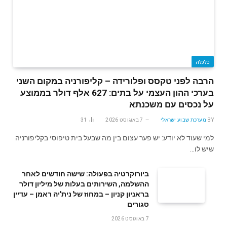
כלכלה
הרבה לפני טקסס ופלורידה – קליפורניה במקום השני
בערכי ההון העצמי על בתים: 627 אלף דולר בממוצע
על נכסים עם משכנתא
BY
מערכת שבוע ישראלי
7 באוגוסט 2026
31
למי שעוד לא יודע: יש פער עצום בין מה שבעל בית טיפוסי בקליפורניה
שיש לו…
ביורוקרטיה בפעולה: שישה חודשים לאחר
ההשלמה, השירותים בעלות של מיליון דולר
בראניון קניון – במחוז של נית'יה ראמן – עדיין
סגורים
7 באוגוסט 2026