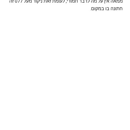
ממאה אין על מה לדבר חמודי, לעומת זאת ניקוד מעל 077 זה
חתונה בו במקום.