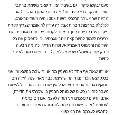
מעט יבקשו פיקדון גם בשביל האוויר שאני נושמת ברחבי
העיר. מה קרה לצ'ק ערבות? מה קרה לאמון באנשים? אני
מבינה שהמשבר הכלכלי בשנת 2008 היה מאוד טראומטי
לכלכלה בארצות הברית אבל, זה עדיין לא אומר שצריך לקחת
פיקדון על כל פיפס קטן. במקום לקחת פיקדונות מגוחכים הם
צריכים ללמוד להיות קצת יותר אגרסיביים ולהפסיק עם כל
העדינות והנימוס האמריקאי, זכויות הדייר וכ"ו. מה הבעיה
לנתק את החשמל כשלא משלמים? יותר פשוט מזה לא יכול
להיות…
אז זהו שאת אף אחד לא מעניין מה אני חושבת בנושא ומי אני
בכלל שאתווכח עם חוקה שקיימת כבר מאה שנה. "אלה הם
החוקים גברת אני מתנצל אבל אין שום דבר שאני יכול לעשות
מעבר לזה…" (ציטוט של מנהל הבניין בו שכרתי את הדירה).
אתם יודעים לפעמים אני תוהה לעצמי אם הם באמת
"אטומים" או שפשוט נוח להם להתחבא מאחורי החוקים
ולהרגיע לעצמם את המצפון?