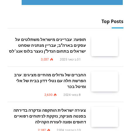
Top Posts
תופעה: עבריינים מישראל משתלטים על
עסקים בארה"ב; עבריין מנתניה שסחט
ישראלים בתחום הנדל"ן נעצר בלוס אנג׳לס
31 בינואר 2025
3,037
החברים של גדולים מהחיים מציגים: ערב
הפרשת חלה עם נטלי דדון בבית של אלי
ומיטל בכר
8 במאי 2024
2,630
צעירה ישראלית הותקפה ונדקרה בדירתה
בסנטה מוניקה; נזקקת לניתוחים רפואיים
דחופים ופונה לעזרת הקהילה
13 בנובמבר 2024
2,187