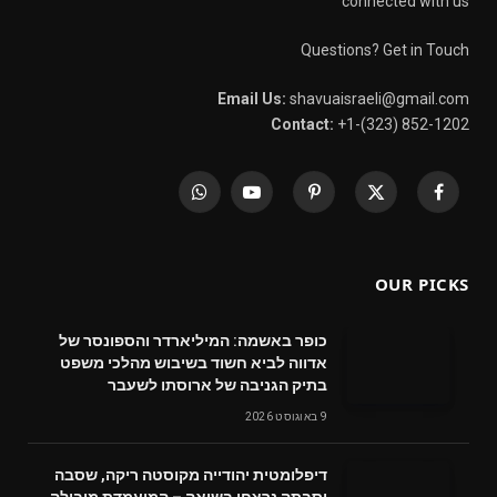
connected with us
Questions? Get in Touch
Email Us:
shavuaisraeli@gmail.com
Contact:
+1-(323) 852-1202
WhatsApp
YouTube
Pinterest
X
Facebook
(Twitter)
OUR PICKS
כופר באשמה: המיליארדר והספונסר של
אדווה לביא חשוד בשיבוש מהלכי משפט
בתיק הגניבה של ארוסתו לשעבר
9 באוגוסט 2026
דיפלומטית יהודייה מקוסטה ריקה, שסבה
וסבתה נרצחו בשואה – המועמדת מובילה