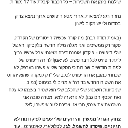
שילמת בזמן את השכירות – כל הכבוד קיבלת עוד 17 נקודות.
נחזור רגע למציאות, אחרי מסע חיפושים ארוך נמצא צדיק
בסדום ולי יש מקום לישון
(באמת תודה רבה). מה קורה עכשיו? הייסורים של הקרדיט
סקור רק ממשיכים ואני מגלה מילה חדשה בלקסיקון האנגלי
שלי: דיפוזיט = פיקדון. אומנם דירה מצאתי אבל עכשיו צריך
לתת דיפוזיט לכל דבר פשוט לא יאמן! לדירה דיפוזיט של
לפחות חודשיים שכירות כי הסקור שלי איפשהו בערפל, לא
שכחתי כמובן את הדיפוזיט לכלב שלי "רק למקרה שהוא יהרוס
את השטיח החדש בדירה" אומרים לי בנימוס (כמובן
שניסיונות השכנוע שלי שהכלב שלי הוא שטיח בעצמו לא צלחו
ואת הכסף הם גבו). לא נורא זה למען מטרה טובה אני
משכנעת את עצמי, הרי אני צריכה לגור איפשהו, לא?
צחוק הגורל ממשיך והירוקים שלי עפים לפיקדונות לא
הגיוניים. פיקדון לחשמל, לגז,
לסלולארי, לאינטרנט… עוד