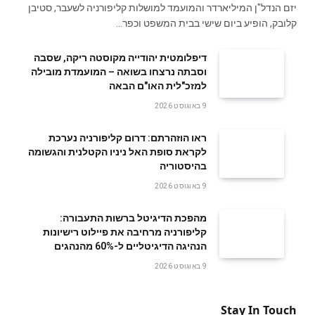
יזם הנדל"ן המיליארדר והמועמד למושלות קליפורניה לשעבר, סטיבן
קלובק, הופיע ביום שישי בבית המשפט וכפר…
דיפלומטית יהודייה מקוסטה ריקה, שסבה
וסבתה נרצחו בשואה – המועמדת מובילה
למזכ"לית האו"ם הבאה
9 באוגוסט 2026
ראו הוזהרתם: דרום קליפורניה נערכת
לקראת סופת האל ניניו הקטלנית והגשומה
בהיסטוריה
9 באוגוסט 2026
מהפכת הדיגיטל ברשות התעבורה:
קליפורניה מרחיבה את פיילוט רישיונות
הנהיגה הדיגיטליים ל-60% מהנהגים
9 באוגוסט 2026
Stay In Touch