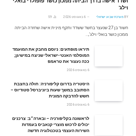
ושדד אישה בדרך הביתה ממכון כושר פופולרי בואלי
וילג'
BY
מערכת שבוע ישראלי
6 באוגוסט 2026
59
חשוד בן 27 שנעצר בחשד ששדד ותקף מינית אישה שחזרה הביתה
ממכון כושר בואלי וילג',…
תיראו מופתעים: ניוסם מחבק את המועמד
המוסלמי האנטי-ישראלי שניצח במישיגן;
ככה נעצור את טראמפ
6 באוגוסט 2026
היסטריה בדרום קליפורניה: חולה בחצבת
הסתובב במשך שעות ביוניברסל סטודיוס –
חשש להדבקה המונית
6 באוגוסט 2026
לראשונה בקליפורניה – ובארה״ב: צרכנים
יכולים לרכוש מוצרי קנאביס בעמדות
השירות העצמי בטכנולוגיה חדשה