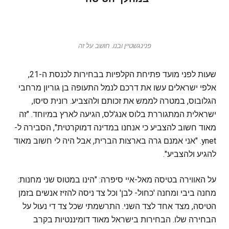
פנינגשטיין ובנו. חושב על זה
שעות לפני מועד פתיחת הקלפיות בבחירות לכנסת ה-21,
אלפי ישראלים עשו את דרכם לנמל התעופה בן גוריון מרחבי
הגלובוס, במטרה לממש את זכותם ולהצביע. רונית סיסו,
ישראלית המתגוררת בלוס אנג'לס, הגיעה לארץ במיוחד. "זה
מאוד חשוב להצביע כי אנחנו במדינה דמוקרטית", הסבירה ל-
ynet. "אני אמנם גרה בארצות הברית, אבל היה לי חשוב מאוד
להגיע ולהצביע".
על האווירה בטיסה מאל-איי סיפרה: "הינו במטוס שני מחנות:
מחנה ביבי ומחנה 'כחול- לבן' וכל צד ניסה להזיז אנשים בזמן
הטיסה, מצד אחד לצד השני. התרשמתי שכל צד די נעול על
הבחירה שלו. הבחירות בישראל מאוד דומיננטיות בקרב