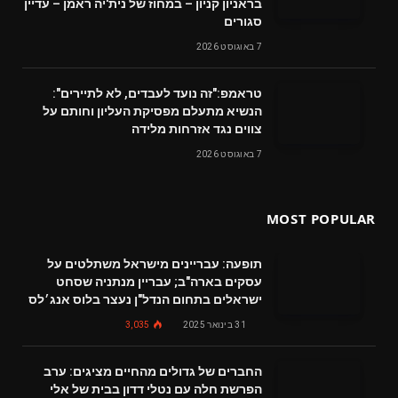
בראניון קניון – במחוז של נית'יה ראמן – עדיין
סגורים
7 באוגוסט 2026
טראמפ:"זה נועד לעבדים, לא לתיירים":
הנשיא מתעלם מפסיקת העליון וחותם על
צווים נגד אזרחות מלידה
7 באוגוסט 2026
MOST POPULAR
תופעה: עבריינים מישראל משתלטים על
עסקים בארה"ב; עבריין מנתניה שסחט
ישראלים בתחום הנדל"ן נעצר בלוס אנג׳לס
31 בינואר 2025
3,035
החברים של גדולים מהחיים מציגים: ערב
הפרשת חלה עם נטלי דדון בבית של אלי