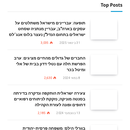
Top Posts
תופעה: עבריינים מישראל משתלטים על
עסקים בארה"ב; עבריין מנתניה שסחט
ישראלים בתחום הנדל"ן נעצר בלוס אנג׳לס
31 בינואר 2025
3,035
החברים של גדולים מהחיים מציגים: ערב
הפרשת חלה עם נטלי דדון בבית של אלי
ומיטל בכר
8 במאי 2024
2,630
צעירה ישראלית הותקפה ונדקרה בדירתה
בסנטה מוניקה; נזקקת לניתוחים רפואיים
דחופים ופונה לעזרת הקהילה
13 בנובמבר 2024
2,185
בוורלי הילס: משפחה פרסית-יהודית