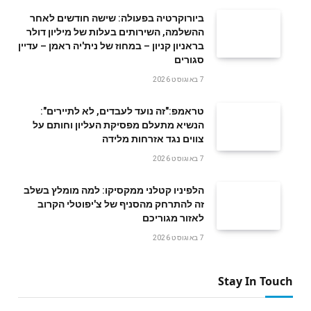
ביורוקרטיה בפעולה: שישה חודשים לאחר
ההשלמה, השירותים בעלות של מיליון דולר
בראניון קניון – במחוז של נית'יה ראמן – עדיין
סגורים
7 באוגוסט 2026
טראמפ:"זה נועד לעבדים, לא לתיירים":
הנשיא מתעלם מפסיקת העליון וחותם על
צווים נגד אזרחות מלידה
7 באוגוסט 2026
הלפיניו קטלני ממקסיקו: למה מומלץ בשלב
זה להתרחק מהסניף של צ'יפוטלי הקרוב
לאזור מגוריכם
7 באוגוסט 2026
Stay In Touch