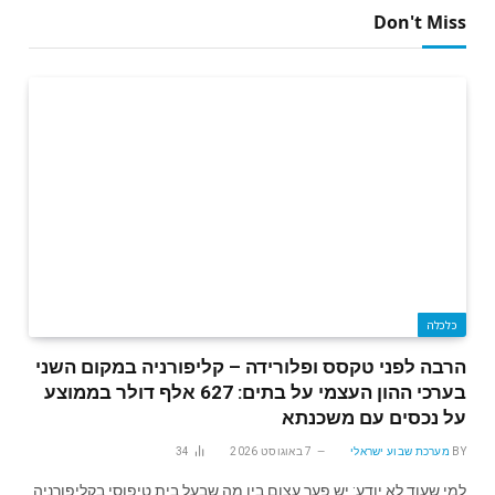
Don't Miss
כלכלה
הרבה לפני טקסס ופלורידה – קליפורניה במקום השני
בערכי ההון העצמי על בתים: 627 אלף דולר בממוצע
על נכסים עם משכנתא
BY
מערכת שבוע ישראלי
7 באוגוסט 2026
34
למי שעוד לא יודע: יש פער עצום בין מה שבעל בית טיפוסי בקליפורניה