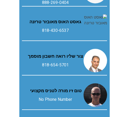
888-269-0404
גאסט‭ ‬האוס‭ ‬מאובזר‭ ‬טרזנה
818-430-6537
צור שליו רואה חשבון מוסמך
818-654-5701
טום זיו מורה לטניס מקצועי
No Phone Number