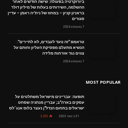
ביורוקרטיה בפעולה: שישה חודשים לאחר
ההשלמה, השירותים בעלות של מיליון דולר
בראניון קניון – במחוז של נית'יה ראמן – עדיין
סגורים
7 באוגוסט 2026
טראמפ:"זה נועד לעבדים, לא לתיירים":
הנשיא מתעלם מפסיקת העליון וחותם על
צווים נגד אזרחות מלידה
7 באוגוסט 2026
MOST POPULAR
תופעה: עבריינים מישראל משתלטים על
עסקים בארה"ב; עבריין מנתניה שסחט
ישראלים בתחום הנדל"ן נעצר בלוס אנג׳לס
31 בינואר 2025
3,035