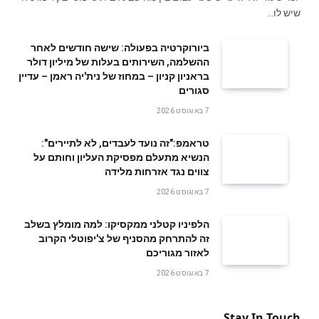
שיש לו…
ביורוקרטיה בפעולה: שישה חודשים לאחר
ההשלמה, השירותים בעלות של מיליון דולר
בראניון קניון – במחוז של נית'יה ראמן – עדיין
סגורים
7 באוגוסט 2026
טראמפ:"זה נועד לעבדים, לא לתיירים":
הנשיא מתעלם מפסיקת העליון וחותם על
צווים נגד אזרחות מלידה
7 באוגוסט 2026
הלפיניו קטלני ממקסיקו: למה מומלץ בשלב
זה להתרחק מהסניף של צ'יפוטלי הקרוב
לאזור מגוריכם
7 באוגוסט 2026
Stay In Touch