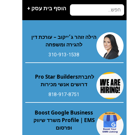
הוסף בית עסק +
הילה זוהר ג׳ייקוב – עורכת דין
להגירה ומשפחה
310-913-1538
לחברת‭ ‬Pro Star Builders‭
‬דרושים‭ ‬אנשי‭ ‬מכירות
818-917-8751
Boost Google Business
Profile | EMS משרד שיווק
ופרסום