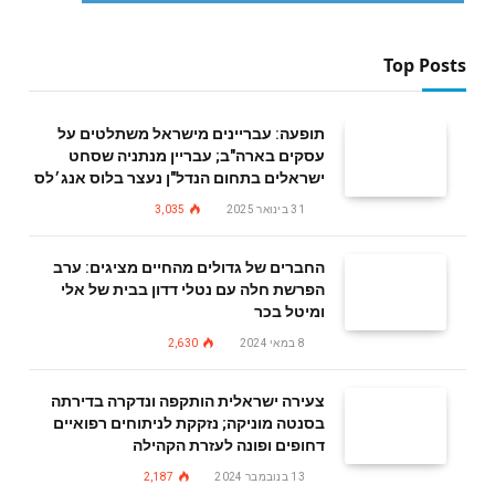
Top Posts
תופעה: עבריינים מישראל משתלטים על
עסקים בארה"ב; עבריין מנתניה שסחט
ישראלים בתחום הנדל"ן נעצר בלוס אנג׳לס
31 בינואר 2025
3,035
החברים של גדולים מהחיים מציגים: ערב
הפרשת חלה עם נטלי דדון בבית של אלי
ומיטל בכר
8 במאי 2024
2,630
צעירה ישראלית הותקפה ונדקרה בדירתה
בסנטה מוניקה; נזקקת לניתוחים רפואיים
דחופים ופונה לעזרת הקהילה
13 בנובמבר 2024
2,187