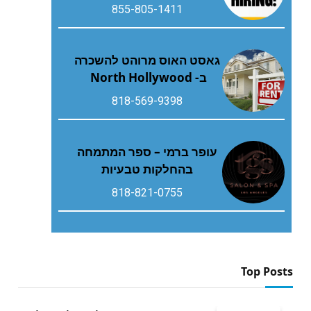
855-805-1411
גאסט האוס מרוהט להשכרה
ב- North Hollywood
818-569-9398
עופר ברמי – ספר המתמחה
בהחלקות טבעיות
818-821-0755
Top Posts