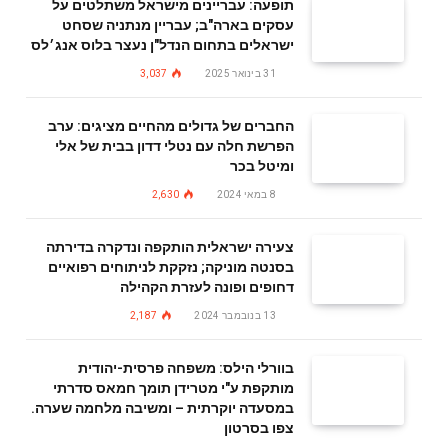
תופעה: עבריינים מישראל משתלטים על
עסקים בארה"ב; עבריין מנתניה שסחט
ישראלים בתחום הנדל"ן נעצר בלוס אנג׳לס
31 בינואר 2025
3,037
החברים של גדולים מהחיים מציגים: ערב
הפרשת חלה עם נטלי דדון בבית של אלי
ומיטל בכר
8 במאי 2024
2,630
צעירה ישראלית הותקפה ונדקרה בדירתה
בסנטה מוניקה; נזקקת לניתוחים רפואיים
דחופים ופונה לעזרת הקהילה
13 בנובמבר 2024
2,187
בוורלי הילס: משפחה פרסית-יהודית
מותקפת ע"י מטרידן תומך חמאס סדרתי
במסעדה יוקרתית – ומשיבה מלחמה שערה.
צפו בסרטון