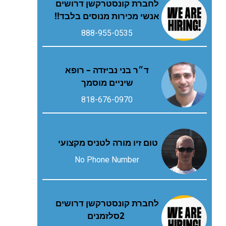
לחברת קונסטרקשן דרושים
אנשי מכירות מנוסים בלבד!!
888-955-0535
ד״ר בני נביזדה – רופא
שיניים מוסמך
818-676-0970
טום זיו מורה לטניס מקצועי
No Phone Number
‬2‭ ‬סלזמנים