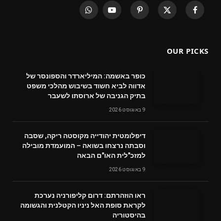
WhatsApp
YouTube
Pinterest
X
Facebook
(Twitter)
OUR PICKS
כופר באשמה: המיליארדר והספונסר של
אדווה לביא חשוד בשיבוש מהלכי משפט
בתיק הגניבה של ארוסתו לשעבר
9 באוגוסט 2026
דיפלומטית יהודייה מקוסטה ריקה, שסבה
וסבתה נרצחו בשואה – המועמדת מובילה
למזכ"לית האו"ם הבאה
9 באוגוסט 2026
ראו הוזהרתם: דרום קליפורניה נערכת
לקראת סופת האל ניניו הקטלנית והגשומה
בהיסטוריה