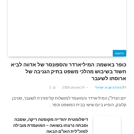
חדשות
כופר באשמה: המיליארדר והספונסר של אדווה לביא
חשוד בשיבוש מהלכי משפט בתיק הגניבה של
ארוסתו לשעבר
BY
מערכת שבוע ישראלי
9 באוגוסט 2026
2
יזם הנדל"ן המיליארדר והמועמד למושלות קליפורניה לשעבר, סטיבן
קלובק, הופיע ביום שישי בבית המשפט וכפר…
דיפלומטית יהודייה מקוסטה ריקה, שסבה
וסבתה נרצחו בשואה – המועמדת מובילה
למזכ"לית האו"ם הבאה