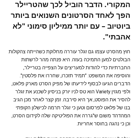
המקורי. הדבר הוביל לכך שהטריילר
הפך לאחד הסרטונים השנואים ביותר
ביוטיוב – עם יותר ממיליון סימוני "לא
אהבתי".
חוץ מהסרט עצמו גם זגלר עוררה מחלוקת כשהייתה צהקולות
הבולטים למען התמיכה בעזה. היא פנתה מהר לרשתות
החברתיות כדי להודות למעריצים על הצפייה בטריילר,
והוסיפה את המשפט: "תמיד תזכרו, שחררו את פלסטין".
הדברים הגיעו לבסוף לידיעתו של מפיק הסרט מארק פלאט,
ולפי מגזין Variety הוא טס לניו יורק בניסיון לשכנע את זגלר
להסיר את הפוסט, אך היא סירבה. זמן קצר לאחר מכן הגיב
בנו של פלאט לפרסום וטען כי זגלר תרמה לכישלון הקופתי
המהדהד משום ש"גררה את הפוליטיקה שלה לקידום הסרט,
וכן כי נהגה בחוסר אחריות.