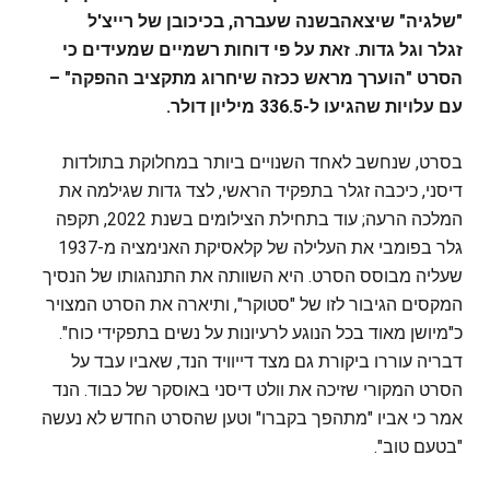
"שלגיה" שיצאהבשנה שעברה, בכיכובן של רייצ'ל
זגלר וגל גדות. זאת על פי דוחות רשמיים שמעידים כי
הסרט "הוערך מראש ככזה שיחרוג מתקציב ההפקה" –
עם עלויות שהגיעו ל-336.5 מיליון דולר.
בסרט, שנחשב לאחד השנויים ביותר במחלוקת בתולדות
דיסני, כיכבה זגלר בתפקיד הראשי, לצד גדות שגילמה את
המלכה הרעה; עוד בתחילת הצילומים בשנת 2022, תקפה
גלר בפומבי את העלילה של קלאסיקת האנימציה מ-1937
שעליה מבוסס הסרט. היא השוותה את התנהגותו של הנסיך
המקסים הגיבור לזו של "סטוקר", ותיארה את הסרט המצויר
כ"מיושן מאוד בכל הנוגע לרעיונות על נשים בתפקידי כוח".
דבריה עוררו ביקורת גם מצד דייוויד הנד, שאביו עבד על
הסרט המקורי שזיכה את וולט דיסני באוסקר של כבוד. הנד
אמר כי אביו "מתהפך בקברו" וטען שהסרט החדש לא נעשה
"בטעם טוב".