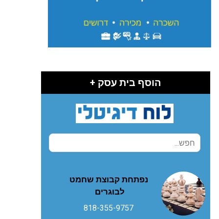
הוסף בית עסק +
נפתחת קבוצת שחמט
לבוגרים
818-355-9757