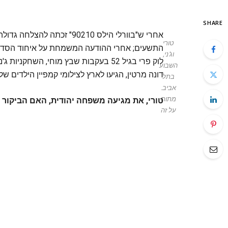
SHARE
אחרי ש"בוורלי הילס 90210"
טורי
התשעים; אחרי ההודעה המשמחת על איחוד הסדרה
וג'ני,
לוק פרי בגיל 52 בעקבות שבץ מוחי, השחק
השבוע
דונה מרטין, הגיעו לארץ לצילומי קמפיין הילדים של קס
בתל
אביב.
מתות
טורי, את מגיעה משפחה יהודית, האם הביקור 
על זה