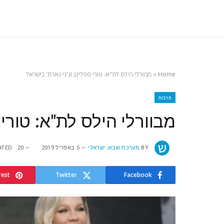
Home
»
מבוורלי הילס לת"א: טורי ספלינג וג'ני גארת' בישראל
תרבות
מבוורלי הילס לת"א: טורי 
BY
מערכת שבוע ישראלי
5 באפריל 2019
20 במרץ 2024
TED:
rest
Twitter
Facebook