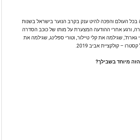
 זכתה להצלחה גדולה בכל העולם והפכה להיט ענק בקרב הנוער בישראל בשנות
, ורגע אחרי ההודעה המצערת על מותו של כוכב הסדרה
ניות ג'ני גארת', שגילמה את קלי טיילור, וטורי ספלינג, שגילמה את
טרו – קולקציית אביב 2019.
הזה מיוחד בשבילך?