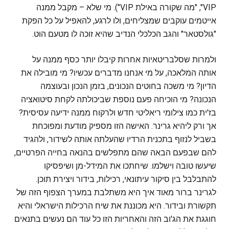
VIP", "מה שקורה באילת VIP"). מי שלא – מקבל ממנה
אייטמים עוקבים שמצליחים, ולו לרגע, להאפיל על כל הפקת
"גולסטאר" והגב הכלכלי הנדיב שהיא זוכה לו מטעם הוט.
ולמרות שסלבריטאיות אחרות קיבלו יותר כסף ממנה על
אותה המלאכה, על מי אנחנו מדברים עכשיו? מי מובילה את
הדיון? מי משכה בחוטים הנכונים, בזמן הנכון ובעוצמה
הנכונה? מי הוכיחה פעם נוספת שביכולתה לקחת סיטואציה
בז'ית כמו צילומי ריאליטי חדש ולרקוח ממנה ידיעה עסיסית?
אך ורק ליהיא גרינר. האישה הזו מספיק מודעת ומפוכחת
בשביל לנזוף בתכנית הרדיו שהעלתה אותה לשידור, ולהגיד
להם שבפעם הבאה שהם מתפלשים בהנאה בחייה הפרטיים,
שיעשו טובה וישלמו. שיחתכו את המידל-מן ושיפסיקו
להתבלבל בין סיקור עיתונאי, רכילות, בידור ויצירת תוכן.
לגרינר ברור מאוד איך היא משתלבת במערך הצפוף הזה של
תקשורת ובידור. היא מכוננת את שיח הרכילות הישראלי והיא
חוגגת את הג'וב הזה והאחריות הזו כל עוד הם נעשים בתנאים