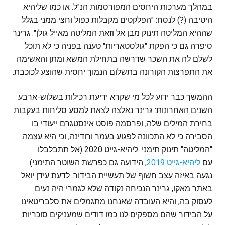
במהלך מערכות היחסים המפורסמות הנ"ל. או כמו שליהיא
היטיבה (?) לנסח: "הפלקטים מקבלות כפול וחצי ממני בגלל
שההיא המליטה תינוק מבן אל וזאת המליטה מאייל גולן". גרינר
סיפרה גם כי הפקת "גולסטאריות" טענה בפניה כי לא תוכל
לשלם לה את השכר שדרשה בתחילת המשא ומתן והאשימה
את התפרצות הקורונה בתשלום הנמוך יחסית שהוצע לכוכבת.
ההמשך כבר ידוע לכל מי שקרא ידיעת רכילות בשלוש-ארבע
השנים האחרונות: גרינר נאלצה לצאת למסע סליחות בעקבות
בחירת המילים שלה, ופרסמה פוסט אינסטגרם ייעודי בו
הסבירה כי לא התכוונה לפגוע בעמר ורודינה, וכי היא עצמה
"המליטה" תינוק תימני. ליהיא-גייט 2020 (אל תתבלבלו
עם
ליהיא-גייט 2019
, הידועה גם כפרשת השוטר התימני)
נגעה באיזה עצב חשוף של תעשיית הבידור. לדעת עידן יואל
באתר מאקו, גרינר הנכיחה נקודה שלא לגמרי היה נעים
לעסוק בה, והיא העובדה שאנחנו מתגמלים את סלבריטאינו
על הבידור שהם מספקים לנו כמו דודים שמעניקים סוכריות