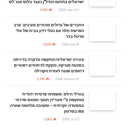
ישראלים בתחום הנדל"ן נעצר בלוס אנג׳לס
31 בינואר 2025
3,035
החברים של גדולים מהחיים מציגים: ערב
הפרשת חלה עם נטלי דדון בבית של אלי
ומיטל בכר
8 במאי 2024
2,630
צעירה ישראלית הותקפה ונדקרה בדירתה
בסנטה מוניקה; נזקקת לניתוחים רפואיים
דחופים ופונה לעזרת הקהילה
13 בנובמבר 2024
2,185
בוורלי הילס: משפחה פרסית-יהודית
מותקפת ע"י מטרידן תומך חמאס סדרתי
במסעדה יוקרתית – ומשיבה מלחמה שערה.
צפו בסרטון
3 ביוני 2025
2,063