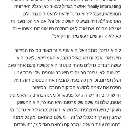
really interesting". אפשר בגדול לעצור כאן בגלל האירוניה
המופלאה, אבל ליהיא גרינר יודעת להעמיד סצנה, ולכן
הוסיפה: "לא היה מגיע לי תשלום על זה? אם אני הכי מעניינת.
אני לא מבינה. אם אורטל או רוסלנה היו אומרות משהו – זה
לא, לא היו עושים רעש מזה. זו רק אני".
ליהיא גרינר, כותב יואל, היא עוף מוזר מאוד בביצת הבידור
הישראלי. אבל זה לא בגלל המבטא האמריקאי, לא כי היא
עושה דברים גדולים מהחיים או כי היא נכשלת פעם אחר פעם
בלשונה. לא, גרינר חריגה כי היא רב-אמנית של יצירת עניין
ושל תמרונו, וכי אין לה בעיה להנכיח את הסטטוס הזה. היא
הפכה את עצמה למושא הסיקור המרכזי בסיפור
חדשותי-בידורי שהיה, על פניו, גדול ממנה בהרבה. היא מופע
אטום, שלם ומושלם של פרסום: היא המוצר, היא המשווק
העיקרי, היא היחצ"נית של השואו הזה שנקרא ליהיא גרינר. מי
שמבין הערך הכלכלי של זה – משלם בהתאם ומקבל ממנה
בתמורה עונת ריאליטי מבריקה ("האח הגדול 3", "הישרדות