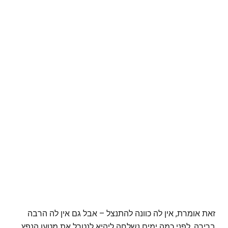
זאת אומרת, אין לה כוונה להתנצל – אבל גם אין לה הרבה
ברירה. לפני כמה ימים נשלחה ליהיא לנטרל את מטען הנפץ