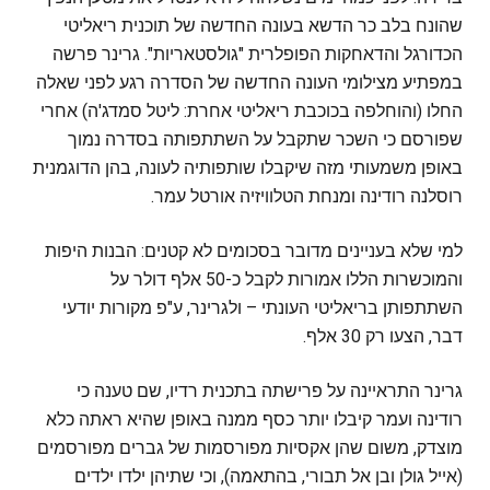
שהונח בלב כר הדשא בעונה החדשה של תוכנית ריאליטי
הכדורגל והדאחקות הפופלרית "גולסטאריות". גרינר פרשה
במפתיע מצילומי העונה החדשה של הסדרה רגע לפני שאלה
החלו (והוחלפה בכוכבת ריאליטי אחרת: ליטל סמדג'ה) אחרי
שפורסם כי השכר שתקבל על השתתפותה בסדרה נמוך
באופן משמעותי מזה שיקבלו שותפותיה לעונה, בהן הדוגמנית
רוסלנה רודינה ומנחת הטלוויזיה אורטל עמר.
למי שלא בעניינים מדובר בסכומים לא קטנים: הבנות היפות
והמוכשרות הללו אמורות לקבל כ-50 אלף דולר על
השתתפותן בריאליטי העונתי – ולגרינר, ע"פ מקורות יודעי
דבר, הצעו רק 30 אלף.
גרינר התראיינה על פרישתה בתכנית רדיו, שם טענה כי
רודינה ועמר קיבלו יותר כסף ממנה באופן שהיא ראתה כלא
מוצדק, משום שהן אקסיות מפורסמות של גברים מפורסמים
(אייל גולן ובן אל תבורי, בהתאמה), וכי שתיהן ילדו ילדים