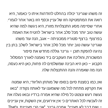
זה משהו שגרינר יכולה בהחלט להזדהות איתו כי כאמור, היא
רואה את המתמטיקה הזו של עניין וכסף הזו באור אחר לגמרי.
אחרי שסיימה מסע התנצלויות מזורז, היא ניגשה למה שהיא
עושה טוב יותר מכל סלב אחר בישראל: להטיח את האמת
בפרצוף. ברצף סטוריז ממכוניתה – אגב, הנה עוד משהו
שגרינר עושה טוב יותר מכל סלב אחר בישראל: לשלב בחן בין
נהיגה להפקת תוכן – גרינר גוללה מחדש את סיפור
המשכורת, והוליכה את העוקבים ביד נאמנה לאורך המסלול
הקבוע – כאן היא הבינה שמשלמים לה פחות, כאן היא כעסה,
הנה מה שאמרה והנה ההתנצלות שלה.
ואז, כמו בסצנת סיום בסופו של מותחן הוליוודי, היא שמטה
את הקרקע מתחת לכל מה ששמענו עד לאותה נקודה: "בואו
נעשה רעש ונצטט כל מילה שהיא אמרה ברדיו ובואו נעלה את
זה לעכשיו לכל האתרים כי אין אירועים, אין השקות, אין עניינים
– שום דבר לא מעניין", אמרה גרינר, "אני הכי מעניינת. That's