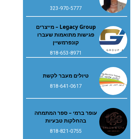
323-970-5777
Legacy Group – מייצרים
פגישות מתואמות שעברו
קונפרמשיין
818-653-8971
טיולים מעבר לקשת
818-641-0617
עופר ברמי – ספר המתמחה
בהחלקות טבעיות
818-821-0755