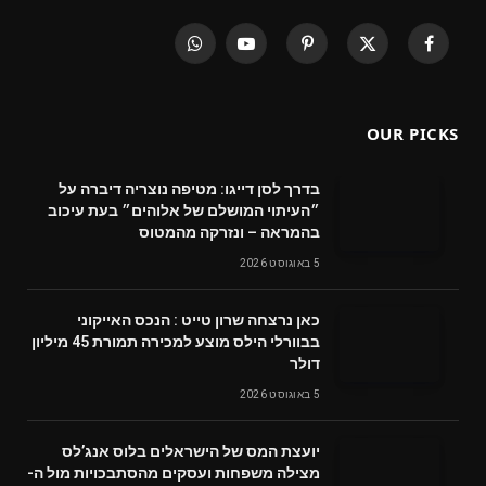
WhatsApp
YouTube
Pinterest
X
Facebook
(Twitter)
OUR PICKS
בדרך לסן דייגו: מטיפה נוצריה דיברה על
״העיתוי המושלם של אלוהים״ בעת עיכוב
בהמראה – ונזרקה מהמטוס
5 באוגוסט 2026
‬דולר
5 באוגוסט 2026
‬מצילה‭ ‬משפחות‭ ‬ועסקים‭ ‬מהסתבכויות‭ ‬מול‭ ‬ה-