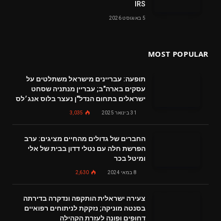
IRS
5 באוגוסט 2026
MOST POPULAR
תופעה: עבריינים מישראל משתלטים על
עסקים בארה"ב; עבריין מנתניה שסחט
ישראלים בתחום הנדל"ן נעצר בלוס אנג׳לס
31 בינואר 2025
3,035
החברים של גדולים מהחיים מציגים: ערב
הפרשת חלה עם נטלי דדון בבית של אלי
ומיטל בכר
8 במאי 2024
2,630
צעירה ישראלית הותקפה ונדקרה בדירתה
בסנטה מוניקה; נזקקת לניתוחים רפואיים
דחופים ופונה לעזרת הקהילה