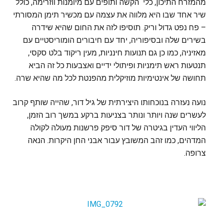
מהמזרח התיכון, כלי הקשה ותופים עם מיומנות ווזרימה, כולל
שיר אחד שבו היא מלווה את עצמה עם מכשיר תימן המסורתי
– פח נפט גדול וריק. תוסיפו לזה את החום שהיא שידרה
בשירים שלה ובסיפוריה, יחד עם חיבורים הומוריסטיים עם
מאזיניה, כמו כן גם תנועות חינניות, מעין ריקוד בלט סקסי,
תנטעות ראש תימניות ופיתולי ידיים ואצבעות כל זה הביא
תחושה של אינטימיות מוזיקלית מהפנטת לכל מה שהיא שרה.
נועה נעזרה בנוכחותו היצירתית של גיל דור, שהייה שותף קרוב
לעשרים שנה ויותר ונותר בצניעות ברקע במשך רוב הזמן,
הליווי העדין בגיטרה של דור סיפק פרשנות מעולה לקולה
המדהים, כמו זהב המשובץ עבור אבני החן היקרות. הנאה
צרופה.