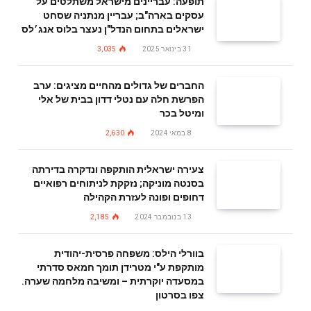
תופעה: עבריינים מישראל משתלטים על
עסקים בארה"ב; עבריין מנתניה שסחט
ישראלים בתחום הנדל"ן נעצר בלוס אנג׳לס
31 בינואר 2025
3,035
החברים של גדולים מהחיים מציגים: ערב
הפרשת חלה עם נטלי דדון בבית של אלי
ומיטל בכר
8 במאי 2024
2,630
צעירה ישראלית הותקפה ונדקרה בדירתה
בסנטה מוניקה; נזקקת לניתוחים רפואיים
דחופים ופונה לעזרת הקהילה
13 בנובמבר 2024
2,185
בוורלי הילס: משפחה פרסית-יהודית
מותקפת ע"י מטרידן תומך חמאס סדרתי
במסעדה יוקרתית – ומשיבה מלחמה שערה.
צפו בסרטון