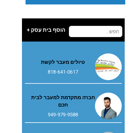
הוסף בית עסק +
טיולים מעבר לקשת
818-641-0617
חברה מתקדמת למעבר לבית
חכם
949-979-9588