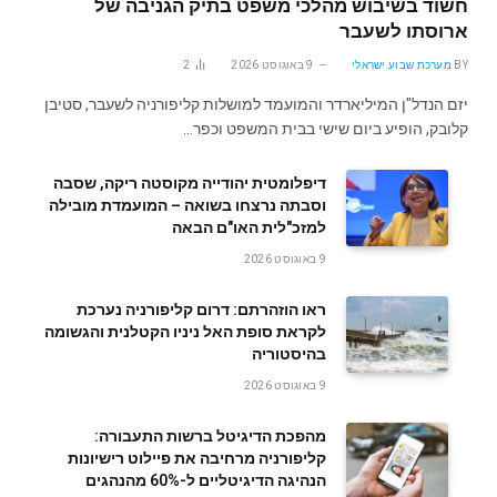
חשוד בשיבוש מהלכי משפט בתיק הגניבה של
ארוסתו לשעבר
BY
מערכת שבוע ישראלי
9 באוגוסט 2026
2
יזם הנדל"ן המיליארדר והמועמד למושלות קליפורניה לשעבר, סטיבן
קלובק, הופיע ביום שישי בבית המשפט וכפר…
דיפלומטית יהודייה מקוסטה ריקה, שסבה
וסבתה נרצחו בשואה – המועמדת מובילה
למזכ"לית האו"ם הבאה
9 באוגוסט 2026
ראו הוזהרתם: דרום קליפורניה נערכת
לקראת סופת האל ניניו הקטלנית והגשומה
בהיסטוריה
9 באוגוסט 2026
מהפכת הדיגיטל ברשות התעבורה:
קליפורניה מרחיבה את פיילוט רישיונות
הנהיגה הדיגיטליים ל-60% מהנהגים