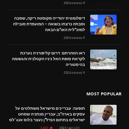
9 באוגוסט 2026
דיפלומטית יהודייה מקוסטה ריקה, שסבה
וסבתה נרצחו בשואה – המועמדת מובילה
למזכ"לית האו"ם הבאה
9 באוגוסט 2026
ראו הוזהרתם: דרום קליפורניה נערכת
לקראת סופת האל ניניו הקטלנית והגשומה
בהיסטוריה
9 באוגוסט 2026
MOST POPULAR
תופעה: עבריינים מישראל משתלטים על
עסקים בארה"ב; עבריין מנתניה שסחט
ישראלים בתחום הנדל"ן נעצר בלוס אנג׳לס
31 בינואר 2025
3,037