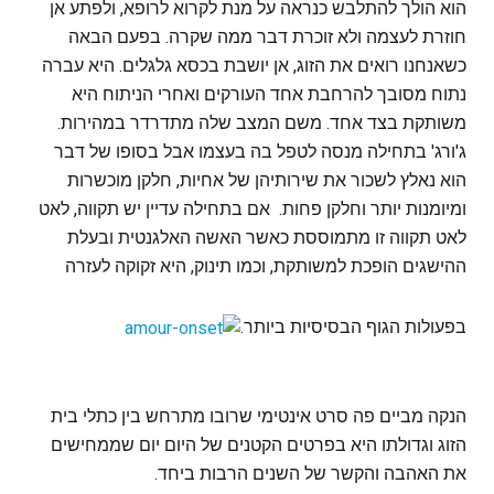
הוא הולך להתלבש כנראה על מנת לקרוא לרופא, ולפתע אן
חוזרת לעצמה ולא זוכרת דבר ממה שקרה. בפעם הבאה
כשאנחנו רואים את הזוג, אן יושבת בכסא גלגלים. היא עברה
נתוח מסובך להרחבת אחד העורקים ואחרי הניתוח היא
משותקת בצד אחד. משם המצב שלה מתדרדר במהירות.
ג'ורג' בתחילה מנסה לטפל בה בעצמו אבל בסופו של דבר
הוא נאלץ לשכור את שירותיהן של אחיות, חלקן מוכשרות
ומיומנות יותר וחלקן פחות. אם בתחילה עדיין יש תקווה, לאט
לאט תקווה זו מתמוססת כאשר האשה האלגנטית ובעלת
ההישגים הופכת למשותקת, וכמו תינוק, היא זקוקה לעזרה
בפעולות הגוף הבסיסיות ביותר.
הנקה מביים פה סרט אינטימי שרובו מתרחש בין כתלי בית
הזוג וגדולתו היא בפרטים הקטנים של היום יום שממחישים
את האהבה והקשר של השנים הרבות ביחד.