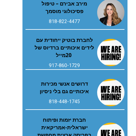
מירב אבירם – טיפול
פסיכולוגי מוסמך
818-822-4477
‬20‭ ‬מייל
917-860-1729
דרושים אנשי מכירות
איכותיים גם בלי ניסיון
818-448-1745
חברת יזמות ופיתוח
ישראלית-אמריקאית
בפריסה ארצית מחפשת