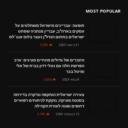
MOST POPULAR
תופעה: עבריינים מישראל משתלטים על
עסקים בארה"ב; עבריין מנתניה שסחט
ישראלים בתחום הנדל"ן נעצר בלוס אנג׳לס
31 בינואר 2025
3,035
החברים של גדולים מהחיים מציגים: ערב
הפרשת חלה עם נטלי דדון בבית של אלי
ומיטל בכר
8 במאי 2024
2,630
צעירה ישראלית הותקפה ונדקרה בדירתה
בסנטה מוניקה; נזקקת לניתוחים רפואיים
דחופים ופונה לעזרת הקהילה
13 בנובמבר 2024
2,185