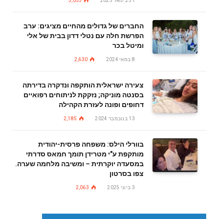
31 בינואר 2025
3,035
החברים של גדולים מהחיים מציגים: ערב
הפרשת חלה עם נטלי דדון בבית של אלי
ומיטל בכר
8 במאי 2024
2,630
צעירה ישראלית הותקפה ונדקרה בדירתה
בסנטה מוניקה; נזקקת לניתוחים רפואיים
דחופים ופונה לעזרת הקהילה
13 בנובמבר 2024
2,185
בוורלי הילס: משפחה פרסית-יהודית
מותקפת ע"י מטרידן תומך חמאס סדרתי
במסעדה יוקרתית – ומשיבה מלחמה שערה.
צפו בסרטון
3 ביוני 2025
2,063