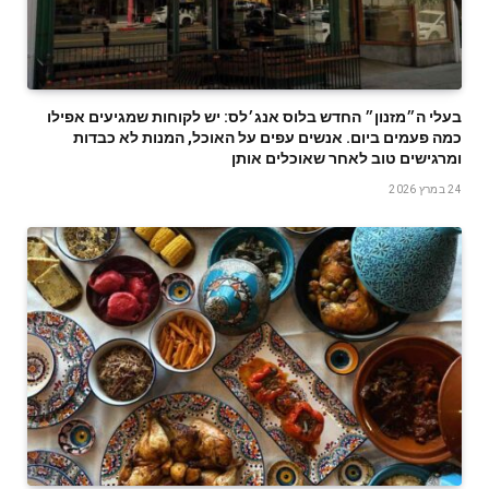
‬ומרגישים‭ ‬טוב‭ ‬לאחר‭ ‬שאוכלים‭ ‬אותן‭
24 במרץ 2026