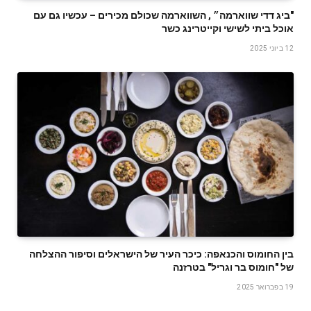
‬אוכל‭ ‬ביתי‭ ‬לשישי‭ ‬וקייטרינג‭ ‬כשר
12 ביוני 2025
בין החומוס והכנאפה: כיכר העיר של הישראלים וסיפור ההצלחה
של "חומוס בר וגריל" בטרזנה
19 בפברואר 2025