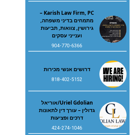
Karish Law Firm, PC –
מתמחים בדיני משפחה,
גירושין, צוואות, תביעות
וענייני עסקים
904-770-6366
דרושים אנשי מכירות
818-402-5152
Uriel Gdolian/אוריאל
גדולין – עורך דין לתאונות
דרכים ופציעות
424-274-1046