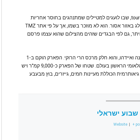
בחשבון אינסטגרם אחר בשם touronsofyellowstone, שבו לועגים למטיילים שמתנהגים בחוסר אחריות
בפארק, נראה ברוסנן עומד ליד מעיין שמכוסה בשלג באזור אסור. הוא לא מוזכר בשמו, אך על פי אתר TMZ
 היתר, גם לפי הבגדים שזהים מהצילום שהוא עצמו פרסם
הפארק הלאומי ילוסטון שוכן במדינות ויומינג, מונטנה ואיידהו, והוא חלק מרכס הרי הרוקי. הפארק הוקם ב-1
במרץ 1872 בהחלטת הנשיא גרנט, והיה הפארק הלאומי הראשון בעולם. שטחו של הפארק כ-9,000 קמ"ר ויש
 גיאותרמית הכוללת מעיינות חמים, גייזרים, בוץ מבעבע
שבוע ישראלי
Website
|
+ po