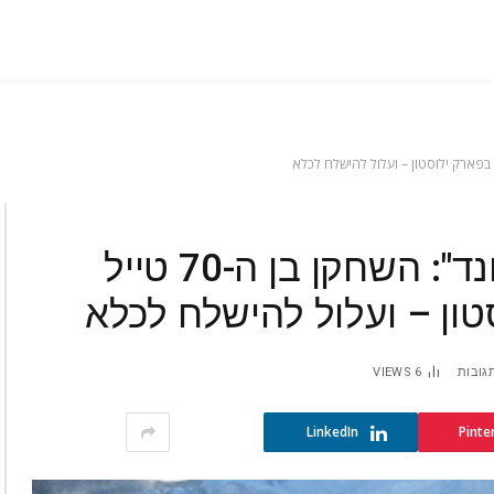
ההסתבכות של "ג'יימס בונד": השחקן בן ה-70 טייל
ון – ועלול להישלח לכלא
תגובות
6
VIEWS
LinkedIn
Pinte