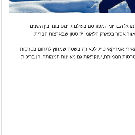
ם את דמותו של המרגל הבדיוני המפורסם בעולם ג'יימס בונד בין השנים
 כאשר השחקן האירי-אמריקאי טייל לכאורה בשטח שמחוץ לתחום בטרסות
Ma) שבצפון הפארק. טרסות הממותה, שנקראות גם מעיינות הממותה, הן בריכות