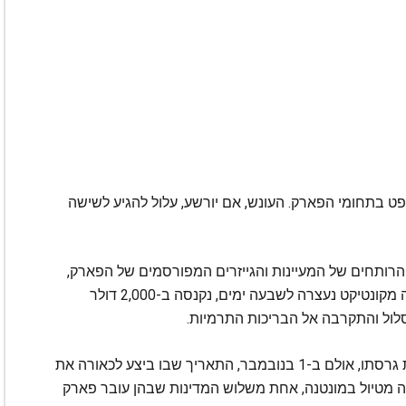
ין ב-23 בינואר בבית משפט בתחומי הפארק. העונש, אם יורשע, עלול להגיע לשישה
 הרותחים של המעיינות והגייזרים המפורסמים של הפארק,
לאחר שהפרו את הוראות הבטיחות. ב-2021 אישה מקונטיקט נעצרה לשבעה ימים, נקנסה ב-2,000 דולר
ל והתקרבה אל הבריכות התרמיות.
ברוסנן טרם הגיב לכלי התקשורת בעולם ומסר את גרסתו, אולם ב-1 בנובמבר, התאריך שבו ביצע לכאורה את
 מטיול במונטנה, אחת משלוש המדינות שבהן עובר פארק