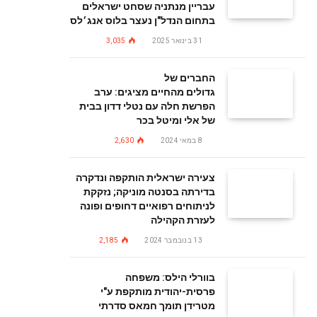
עבריין מנתניה שסחט ישראלים
בתחום הנדל"ן נעצר בלוס אנג׳לס
31 בינואר 2025
3,035
החברים של
גדולים מהחיים מציגים: ערב
הפרשת חלה עם נטלי דדון בבית
של אלי ומיטל בכר
8 במאי 2024
2,630
צעירה ישראלית הותקפה ונדקרה
בדירתה בסנטה מוניקה; נזקקת
לניתוחים רפואיים דחופים ופונה
לעזרת הקהילה
13 בנובמבר 2024
2,185
בוורלי הילס: משפחה
פרסית-יהודית מותקפת ע"י
מטרידן תומך חמאס סדרתי