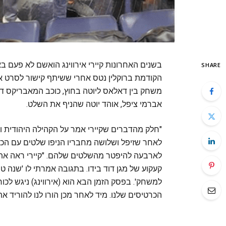
SHARE
הקודמת ברוקלין נטס אחרי ששיתף קישור לסרט
משחק בין דאלאס ליוטה בחוץ, כוכב המאבריקס דאג 
אברמי ציפל, אוהד יוטה שהניף את השלט.
"חלק מהדברים שקיירי אמר על הקהילה היהודית ועל
לאחר שזיפל ושלושה מחבריו הניפו שלטים עם הכית
לארבעה להיפטר מהשלטים שלהם. "קיירי ראה את ה
קעקוע של מגן דוד בידו. בתגובה אמרתי לו 'שנה טו
למשחק'. בפסק הזמן הבא הוא (אירווינג) ניגש ל
הכרטיסים שלנו. מיד לאחר מכן הורו לנו להוריד א