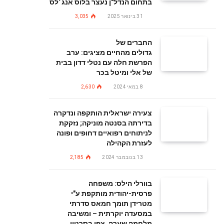
בתחום הנדל"ן נעצר בלוס אנג׳לס
31 בינואר 2025
3,035
החברים של
גדולים מהחיים מציגים: ערב
הפרשת חלה עם נטלי דדון בבית
של אלי ומיטל בכר
8 במאי 2024
2,630
צעירה ישראלית הותקפה ונדקרה
בדירתה בסנטה מוניקה; נזקקת
לניתוחים רפואיים דחופים ופונה
לעזרת הקהילה
13 בנובמבר 2024
2,185
בוורלי הילס: משפחה
פרסית-יהודית מותקפת ע"י
מטרידן תומך חמאס סדרתי
במסעדה יוקרתית – ומשיבה
מלחמה שערה. צפו בסרטון