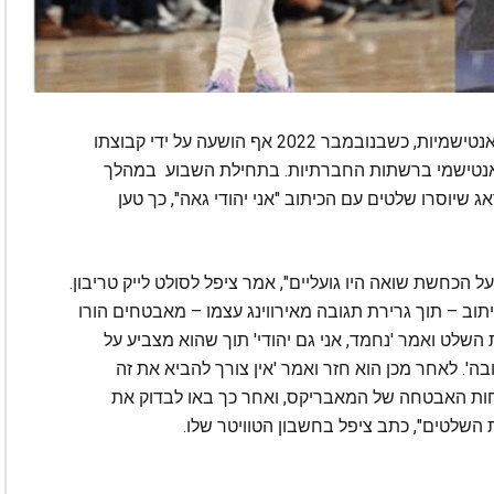
בשנים האחרונות קיירי אירווינג הואשם לא פעם באנטישמיות, כשבנובמבר 2022 אף הושעה על ידי קבוצתו
 אנטישמי ברשתות החברתיות. בתחילת השבוע במהלך
שיוסרו שלטים עם הכיתוב "אני יהודי גאה", כך טען
 הכחשת שואה היו גועליים", אמר ציפל לסולט לייק טריבון.
וב – תוך גרירת תגובה מאירווינג עצמו – מאבטחים הורו
שלט ואמר 'נחמד, אני גם יהודי' תוך שהוא מצביע על
בה'. לאחר מכן הוא חזר ואמר 'אין צורך להביא את זה
כוחות האבטחה של המאבריקס, ואחר כך באו לבדוק את
ת השלטים", כתב ציפל בחשבון הטוויטר שלו.