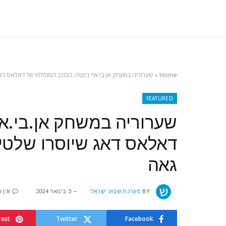
Home
»
שערוריה במשחק אן.בי.איי ביוטה: הכוכב המוסלמי של דאלאס דאג
FEATURED
שערוריה במשחק אן.בי.אי
דאלאס דאג שיוסרו שלטים 
גאה
BY
מערכת שבוע ישראלי
3 בינואר 2024
אין 
rest
Twitter
Facebook