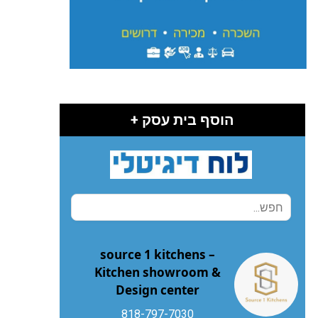
הוסף בית עסק +
source 1 kitchens –
Kitchen showroom &
Design center
818-797-7030