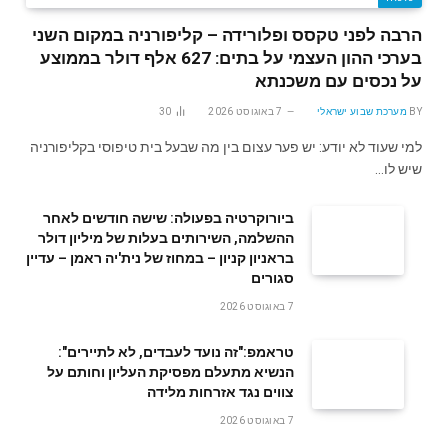
הרבה לפני טקסס ופלורידה – קליפורניה במקום השני
בערכי ההון העצמי על בתים: 627 אלף דולר בממוצע
על נכסים עם משכנתא
BY
מערכת שבוע ישראלי
7 באוגוסט 2026
30
למי שעוד לא יודע: יש פער עצום בין מה שבעל בית טיפוסי בקליפורניה
שיש לו…
ביורוקרטיה בפעולה: שישה חודשים לאחר
ההשלמה, השירותים בעלות של מיליון דולר
בראניון קניון – במחוז של נית'יה ראמן – עדיין
סגורים
7 באוגוסט 2026
טראמפ:"זה נועד לעבדים, לא לתיירים":
הנשיא מתעלם מפסיקת העליון וחותם על
צווים נגד אזרחות מלידה
7 באוגוסט 2026