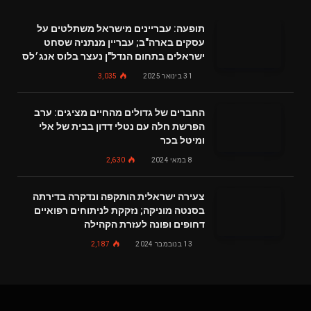
תופעה: עבריינים מישראל משתלטים על
עסקים בארה"ב; עבריין מנתניה שסחט
ישראלים בתחום הנדל"ן נעצר בלוס אנג׳לס
31 בינואר 2025
3,035
החברים של גדולים מהחיים מציגים: ערב
הפרשת חלה עם נטלי דדון בבית של אלי
ומיטל בכר
8 במאי 2024
2,630
צעירה ישראלית הותקפה ונדקרה בדירתה
בסנטה מוניקה; נזקקת לניתוחים רפואיים
דחופים ופונה לעזרת הקהילה
13 בנובמבר 2024
2,187