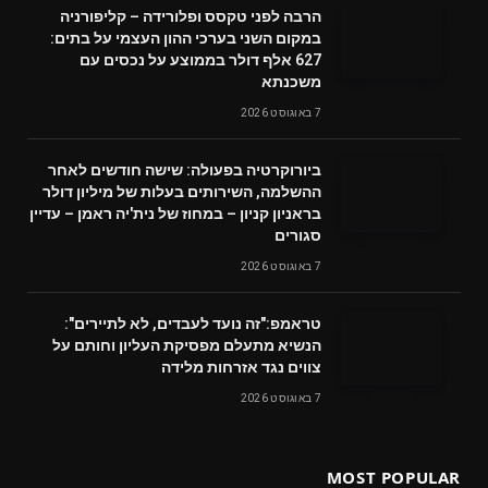
הרבה לפני טקסס ופלורידה – קליפורניה
במקום השני בערכי ההון העצמי על בתים:
627 אלף דולר בממוצע על נכסים עם
משכנתא
7 באוגוסט 2026
ביורוקרטיה בפעולה: שישה חודשים לאחר
ההשלמה, השירותים בעלות של מיליון דולר
בראניון קניון – במחוז של נית'יה ראמן – עדיין
סגורים
7 באוגוסט 2026
טראמפ:"זה נועד לעבדים, לא לתיירים":
הנשיא מתעלם מפסיקת העליון וחותם על
צווים נגד אזרחות מלידה
7 באוגוסט 2026
MOST POPULAR