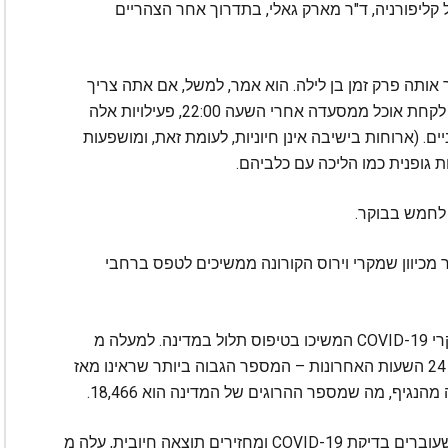
 קליפורניה, ד"ר מארק גאלי, בתדרוך אחר הצהריים
אותה פרק זמן בן לילה. הוא אמר, למשל, אם אתה צריך
ללכת לקנות מצרכים בשעות הלילה המאוחרות או לקחת אוכל ממסעדה אחרי השעה 22:00, פעילויות אלה
ים. (ארוחות בישיבה אינן חיוניות, לעומת זאת, ומושפעות
 גופנית כמו הליכה עם כלביהם.
לות יותר מכיוון שמקרי וירוס הקורונה ממשיכים לטפס ברחבי
מאז ששמענו לאחרונה מניוסום וגאלי ביום שני, מקרי COVID-19 המשיכו בטיפוס תלול במדינה. למעלה מ
-11,000 מקרים חדשים דווחו בקליפורניה במהלך 24 השעות האחרונות – המספר הגבוה ביותר שראינו מאז
שיעור החיוביות של המדינה, שהוא אחוז האנשים שעוברים בדיקת COVID-19 ומחזירים תוצאה חיובית, עלה מ