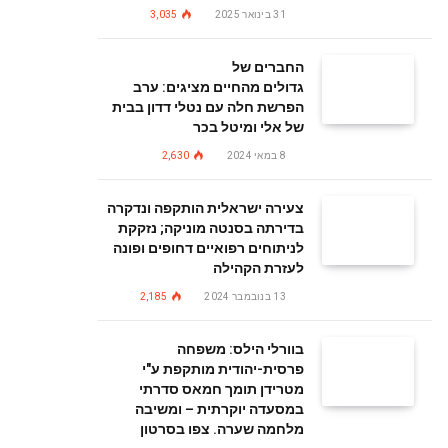
31 בינואר 2025
3,035
החברים של
גדולים מהחיים מציגים: ערב
הפרשת חלה עם נטלי דדון בבית
של אלי ומיטל בכר
8 במאי 2024
2,630
צעירה ישראלית הותקפה ונדקרה
בדירתה בסנטה מוניקה; נזקקת
לניתוחים רפואיים דחופים ופונה
לעזרת הקהילה
13 בנובמבר 2024
2,185
בוורלי הילס: משפחה
פרסית-יהודית מותקפת ע"י
מטרידן תומך חמאס סדרתי
במסעדה יוקרתית – ומשיבה
מלחמה שערה. צפו בסרטון