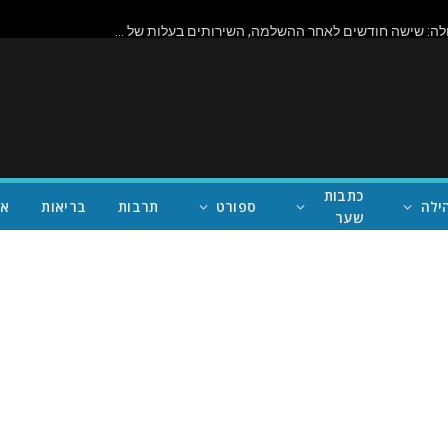
ביורוקרטיה בפעולה: שישה חודשים לאחר ההשלמה, השירותים בעלות של מיליון דולר בראניון קניון – במחוז של נית'יה ראמן – עדיין סגורים
כתבות
ילה
ספורט
תרבות
בריאות
אי
שער