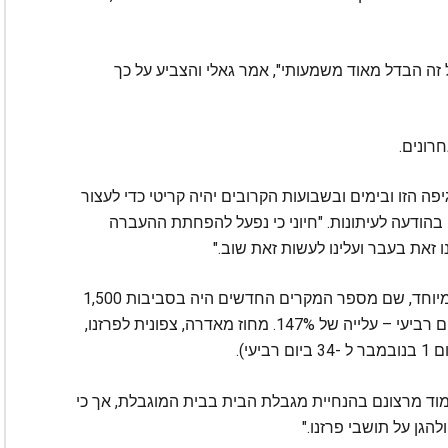
ש שזה רק הבדל קטן בין 3.3% ל -5%, אבל זה הבדל מאוד משמעותי", אמר גאלי והצביע על כך
 הזו ובימים ובשבועות הקרובים יהיה קריטי כדי לעצור
ם בהודעה לעיתונות. "חיוני כי נפעל להפחתת ההעברה
 זאת בעבר ועלינו לעשות זאת שוב."
גאלי הצביע על מחוז לוס אנג'לס כאזור שמדאיג במיוחד, שם מספר המקרים החדשים היה בסביבות 1,500
ביום ביום 1. בנובמבר. המספר הזה היה 3,742 ביום רביעי – עלייה של 147%. מחוז מאדרה, צפונית לפרזנו,
וד מרצונם בהנחיית מגבלת הבית בבית המוגבלת, אך כי
גן על תושבי פרזנו."