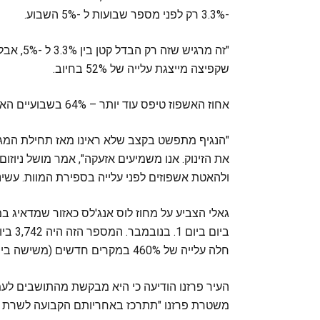
-3.3% רק לפני מספר שבועות ל -5% השבוע.
"זה מרגי
שקפיצה מייצגת עלייה של 52% בחיוב.
אחוז האשפוז טיפס עוד יותר – 64% בשבועיים האחרונים.
"הנגיף מתפשט בקצב שלא ראינו מאז תחילת המגיפה
את הזינוק. אנו משמיעים אזעקה", אמר מושל ניוזו
ולהאטת אשפוזים לפני עלייה בספירת המוות. עשינו
חלה עלייה של 460% במקרים חדשים (משישה ביום 1 בנובמבר ל -34 ביום רביעי).
העיר פרזנו הודיעה כי היא מבקשת מהתושבים לעמ
משטרת פרזנו "תתרכז באחריותם הקבועה לשרת ולה