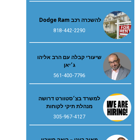
להשכרה רכב Dodge Ram
818-442-2290
שיעורי קבלה עם הרב אליהו
ג׳יאן
561-400-7796
למשרד בצ׳סטוורט דרושה
מנהלת תיקי לקוחות
305-967-4127
מאיר רענן – רואה חשבון