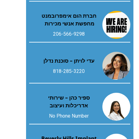
חברת הום אימפרובמנט
מחפשת אנשי מכירות
206-566-9298
עדי לויתן – סוכנת נדלן
818-285-3220
ספיר כהן – שירותי
אדריכלות ועיצוב
No Phone Number
Beverly Hills Implant