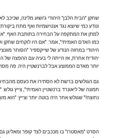
ונודע כמי שיוצא נגד אנטישמיות ואף מתח ביקור
למתן את המתקפה על הבחירה בתותבת האף. "אין 
כמו האדם האמיתי", אמר. "אם היו לוקחים שחקן ו
היהודי במחזה הנודע של שייקספיר "הסוחר מוונצ
יהודית אחרת, אז הייתה לי בעיה עם ההפצה של ה
יותר מאדם הממוצע אבל לברנשטיין היה. פה מסתיי
גם הגולשים ברשת לא הסתירו את כעסם מהבחירה 
תמונה של ליאונרד ברנשטיין האמיתי", צייץ גולש.
נחוצה!" שגולש אחר היה בוטה יותר וצייץ: "הוא מ
הסרט "מאסטרו" בו מככבים לצד קופר ומאליגן גם 