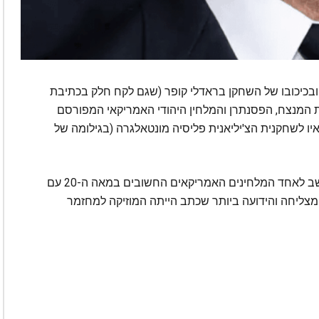
ובכיכובו של השחקן בראדלי קופר (שגם לקח חלק בכתיבת
 המנצח, הפסנתרן והמלחין היהודי האמריקאי המפורסם
ן. הסרט מתמקד ב-25 שנות נישואיו לשחקנית הצ'יליאנית פליסיה מונטאלגרה (בגילומה של
ברנשטיין, שהלך לעולמו בשנת 1990 בגיל 72, נחשב לאחד המלחינים האמריקאים החשובים במאה ה-20 עם
המצליחה והידועה ביותר שכתב הייתה המוזיקה למחזמר