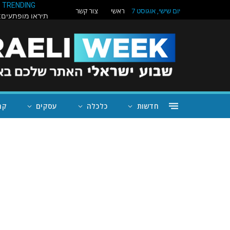
TRENDING
ראשי
צור קשר
יום שישי, אוגוסט 7
חדשות
כלכלה
עסקים
קה