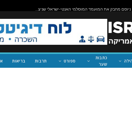
תיראו מופתעים: ניוסם מחבק את המועמד המוסלמי האנטי-ישראלי שניצח במישיגן; ככה נעצור את טראמפ
כתבות
ילה
ספורט
תרבות
בריאות
אי
שער