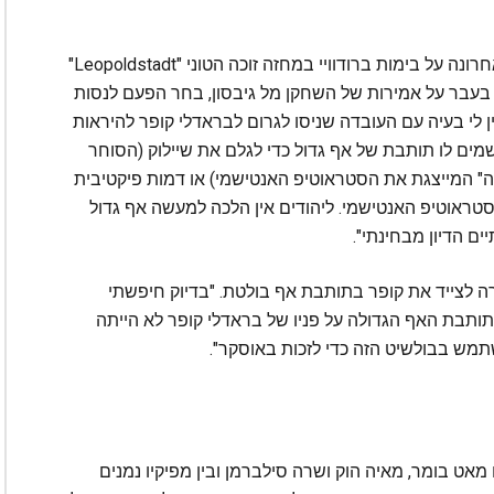
שחקן "הבית הלבן" היהודי ג'ושוע מלינה, שכיכב לאחרונה על בימות ברודוויי במחזה זוכה הטוני "Leopoldstadt"
ת בעבר על אמירות של השחקן מל גיבסון, בחר הפעם לנסות
לי בעיה עם העובדה שניסו לגרום לבראדלי קופר להיראות
שמים לו תותבת של אף גדול כדי לגלם את שיילוק (הסוחר
יה" המייצגת את הסטראוטיפ האנטישמי) או דמות פיקטיבית
סטראוטיפ האנטישמי. ליהודים אין הלכה למעשה אף גדול
ם הדיון מבחינתי".
לצייד את קופר בתותבת אף בולטת. "בדיוק חיפשתי
 "תותבת האף הגדולה על פניו של בראדלי קופר לא הייתה
שתמש בבולשיט הזה כדי לזכות באוסקר".
מאט בומר, מאיה הוק ושרה סילברמן ובין מפיקיו נמנים