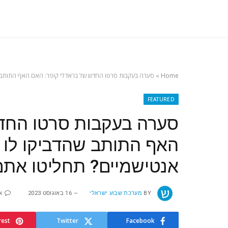
Home
»
סערה בעקבות סרטו החדש של בראדלי קופר: האם האף התותב ש
FEATURED
סערה בעקבות סרטו החדש
האף התותב שהדביקו לו 
אנטישמיים? תחליטו אתם
BY
מערכת שבוע ישראלי
16 באוגוסט 2023
א
rest
Twitter
Facebook