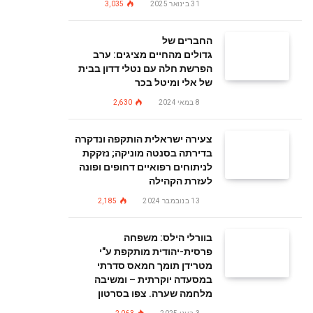
31 בינואר 2025
3,035
החברים של
גדולים מהחיים מציגים: ערב
הפרשת חלה עם נטלי דדון בבית
של אלי ומיטל בכר
8 במאי 2024
2,630
צעירה ישראלית הותקפה ונדקרה
בדירתה בסנטה מוניקה; נזקקת
לניתוחים רפואיים דחופים ופונה
לעזרת הקהילה
13 בנובמבר 2024
2,185
בוורלי הילס: משפחה
פרסית-יהודית מותקפת ע"י
מטרידן תומך חמאס סדרתי
במסעדה יוקרתית – ומשיבה
מלחמה שערה. צפו בסרטון