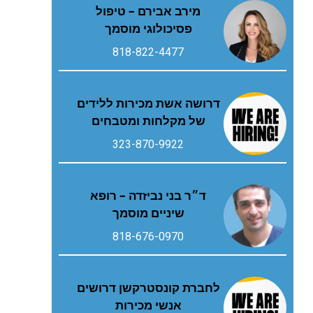
מירב אבירם – טיפול
פסיכולוגי מוסמך
818-822-4477
דרושה אשת מכירות ללידים
של מקלחות ומטבחים
323-870-9922
ד״ר בני נביזדה – רופא
שיניים מוסמך
818-676-0970
לחברת קונסטרקשן דרושים
אנשי מכירות