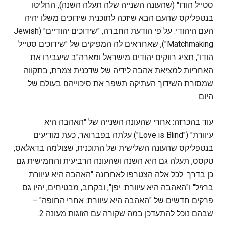
סטייל הודו" (שהעונה השנייה שלה תעלה השנה), החליטו
בנטפליקס שהעם הבא שיזכה לתוכנית שידוכים משלו יהיה
העם היהודי. על פי הודעת החברה, "שידוכים יהודיים" (Jewish
Matchmaking"), שאחראים לה המפיקים של "שידוכים סטייל
הודו", תציג רווקים יהודים מישראל ומארה"ב שיעבירו את
האחריות למציאת אהבה לידיה של שדכנית צמרת, בתקווה
שמסורת השידוך העתיקה תשפר את סיכוייהם בעולם של
היום.
עוד בהכרזה: אחרי שהעונה השנייה של "האהבה היא
עיוורת" ("Love is Blind") עלתה בפברואר, כעת מודיעים
בנטפליקס שהעונה השלישית של התוכנית, שצולמה בדאלאס,
טקסס, תעלה גם היא השנה ושהעונה הרביעית והחמישית גם
כן בדרך. לכל אלה הצטרפו לאחרונה "האהבה היא עיוורת:
ברזיל" ו"האהבה היא עיוורת: יפן", ובקרוב, מבטיחים, יהיו גם
פרקים חדשים של "האהבה היא עיוורת: אחרי החופה" –
שבהם נוכל להתעדכן במה שקורה עם הזוגות מעונה 2.