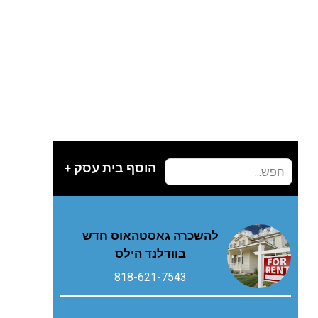
הוסף בית עסק +
להשכרה גאסטהאוס חדש
בוודלנד הילס
818-621-7543