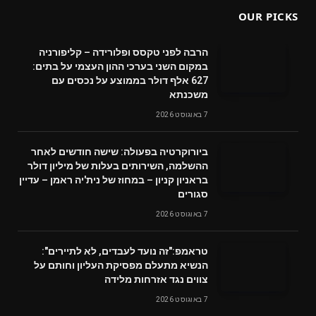
OUR PICKS
הרבה לפני טקסס ופלורידה – קליפורניה
במקום השני בערכי ההון העצמי על בתים:
627 אלף דולר בממוצע על נכסים עם
משכנתא
7 באוגוסט 2026
ביורוקרטיה בפעולה: שישה חודשים לאחר
ההשלמה, השירותים בעלות של מיליון דולר
בראניון קניון – במחוז של נית'יה ראמן – עדיין
סגורים
7 באוגוסט 2026
טראמפ:"זה נועד לעבדים, לא לתיירים":
הנשיא מתעלם מפסיקת העליון וחותם על
צווים נגד אזרחות מלידה
7 באוגוסט 2026