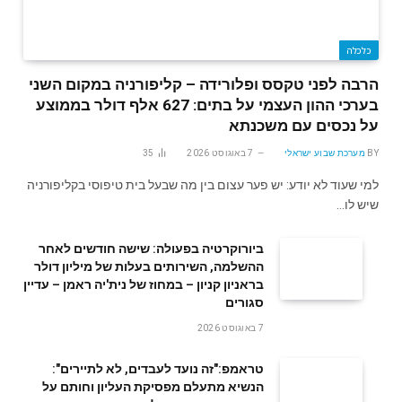
כלכלה
הרבה לפני טקסס ופלורידה – קליפורניה במקום השני
בערכי ההון העצמי על בתים: 627 אלף דולר בממוצע
על נכסים עם משכנתא
BY
מערכת שבוע ישראלי
7 באוגוסט 2026
35
למי שעוד לא יודע: יש פער עצום בין מה שבעל בית טיפוסי בקליפורניה
שיש לו…
ביורוקרטיה בפעולה: שישה חודשים לאחר
ההשלמה, השירותים בעלות של מיליון דולר
בראניון קניון – במחוז של נית'יה ראמן – עדיין
סגורים
7 באוגוסט 2026
טראמפ:"זה נועד לעבדים, לא לתיירים":
הנשיא מתעלם מפסיקת העליון וחותם על