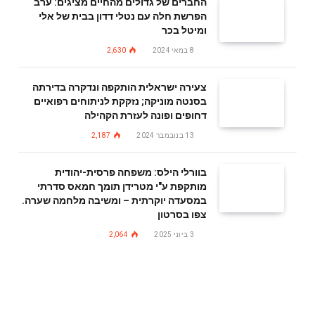
החברים של גדולים מהחיים מציגים: ערב
הפרשת חלה עם נטלי דדון בבית של אלי
ומיטל בכר
8 במאי 2024
2,630
צעירה ישראלית הותקפה ונדקרה בדירתה
בסנטה מוניקה; נזקקת לניתוחים רפואיים
דחופים ופונה לעזרת הקהילה
13 בנובמבר 2024
2,187
בוורלי הילס: משפחה פרסית-יהודית
מותקפת ע"י מטרידן תומך חמאס סדרתי
במסעדה יוקרתית – ומשיבה מלחמה שערה.
צפו בסרטון
3 ביוני 2025
2,064