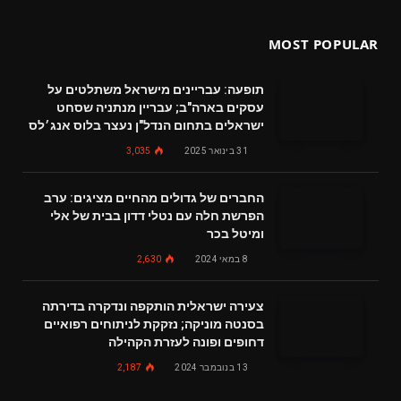
MOST POPULAR
תופעה: עבריינים מישראל משתלטים על
עסקים בארה"ב; עבריין מנתניה שסחט
ישראלים בתחום הנדל"ן נעצר בלוס אנג׳לס
31 בינואר 2025
3,035
החברים של גדולים מהחיים מציגים: ערב
הפרשת חלה עם נטלי דדון בבית של אלי
ומיטל בכר
8 במאי 2024
2,630
צעירה ישראלית הותקפה ונדקרה בדירתה
בסנטה מוניקה; נזקקת לניתוחים רפואיים
דחופים ופונה לעזרת הקהילה
13 בנובמבר 2024
2,187