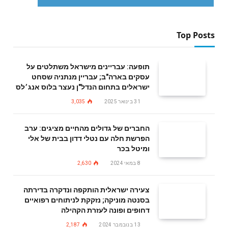
Top Posts
תופעה: עבריינים מישראל משתלטים על
עסקים בארה"ב; עבריין מנתניה שסחט
ישראלים בתחום הנדל"ן נעצר בלוס אנג׳לס
31 בינואר 2025
3,035
החברים של גדולים מהחיים מציגים: ערב
הפרשת חלה עם נטלי דדון בבית של אלי
ומיטל בכר
8 במאי 2024
2,630
צעירה ישראלית הותקפה ונדקרה בדירתה
בסנטה מוניקה; נזקקת לניתוחים רפואיים
דחופים ופונה לעזרת הקהילה
13 בנובמבר 2024
2,187