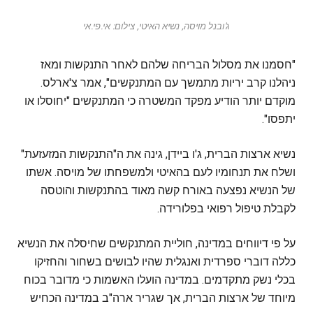
ג'ובנל מויסה, נשיא האיטי, צילום: אי.פי.אי
"חסמנו את מסלול הבריחה שלהם לאחר התנקשות ומאז
ניהלנו קרב יריות מתמשך עם המתנקשים", אמר צ'ארלס.
מוקדם יותר הודיע מפקד המשטרה כי המתנקשים "יחוסלו או
יתפסו".
נשיא ארצות הברית, ג'ו ביידן, גינה את ה"התנקשות המזעזעת"
ושלח את תנחומיו לעם בהאיטי ולמשפחתו של מויסה. אשתו
של הנשיא נפצעה באורח קשה מאוד בהתנקשות והוטסה
לקבלת טיפול רפואי בפלורידה.
על פי דיווחים במדינה, חוליית המתנקשים שחיסלה את הנשיא
כללה דוברי ספרדית ואנגלית שהיו לבושים בשחור והחזיקו
בכלי נשק מתקדמים. במדינה הועלו האשמות כי מדובר בכוח
מיוחד של ארצות הברית, אך שגריר ארה"ב במדינה הכחיש