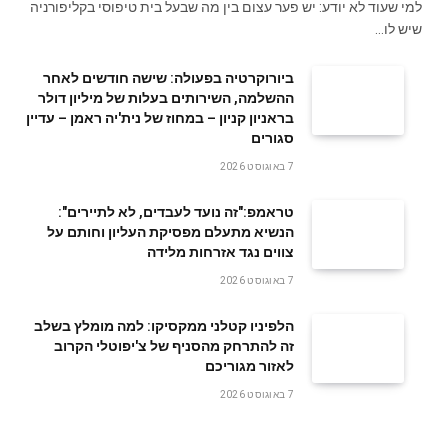
למי שעוד לא יודע: יש פער עצום בין מה שבעל בית טיפוסי בקליפורניה
שיש לו…
ביורוקרטיה בפעולה: שישה חודשים לאחר
ההשלמה, השירותים בעלות של מיליון דולר
בראניון קניון – במחוז של נית'יה ראמן – עדיין
סגורים
7 באוגוסט 2026
טראמפ:"זה נועד לעבדים, לא לתיירים":
הנשיא מתעלם מפסיקת העליון וחותם על
צווים נגד אזרחות מלידה
7 באוגוסט 2026
הלפיניו קטלני ממקסיקו: למה מומלץ בשלב
זה להתרחק מהסניף של צ'יפוטלי הקרוב
לאזור מגוריכם
7 באוגוסט 2026