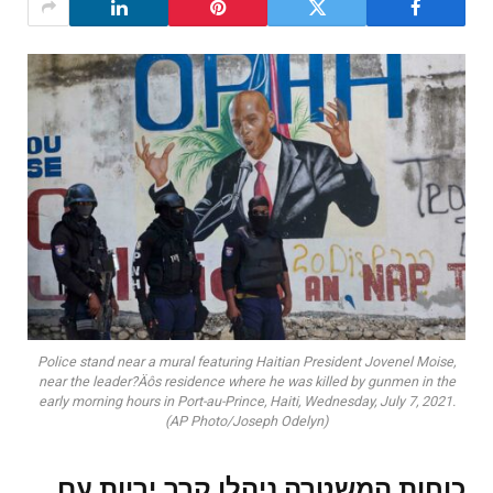
Police stand near a mural featuring Haitian President Jovenel Moise,
near the leader?Äôs residence where he was killed by gunmen in the
early morning hours in Port-au-Prince, Haiti, Wednesday, July 7, 2021.
(AP Photo/Joseph Odelyn)
כוחות המשטרה ניהלו קרב יריות עם