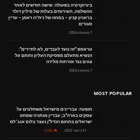
ביורוקרטיה בפעולה: שישה חודשים לאחר
ההשלמה, השירותים בעלות של מיליון דולר
בראניון קניון – במחוז של נית'יה ראמן – עדיין
סגורים
7 באוגוסט 2026
טראמפ:"זה נועד לעבדים, לא לתיירים":
הנשיא מתעלם מפסיקת העליון וחותם על
צווים נגד אזרחות מלידה
7 באוגוסט 2026
MOST POPULAR
תופעה: עבריינים מישראל משתלטים על
עסקים בארה"ב; עבריין מנתניה שסחט
ישראלים בתחום הנדל"ן נעצר בלוס אנג׳לס
31 בינואר 2025
3,035